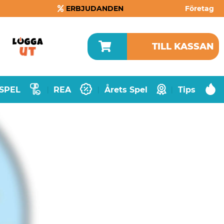
ERBJUDANDEN
Företag
TILL KASSAN
SPEL
REA
Årets Spel
Tips
|
|
|