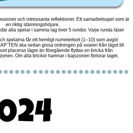
skussioner och intressanta reflektioner. Ett samarbetsspel som är
en riktig stämningshöjare.
där alla spelar i samma lag över 5 rundor. Varje runda läser
h spelarna får ett hemligt nummerkort (1–10) som avgör
KAP’TEN ska sedan gissa ordningen på svaren från lägst till
ort placeras lägre än föregående flyttas en bricka från
zonen. Om alla brickor hamnar i bajszonen förlorar laget.