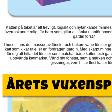
Katten på taket är ett trevligt, logiskt och nytänkande minne
överraskande roligt för barn som gillar att tänka utanför boxe
gardin först?
I huset finns det massor av fönster och bakom varje fönster 
katt som kikar ut eller en fördragen gardin. Med skarpt minne o
för dig att hitta det fönster som matchar både katten och ga
uppvända kattmärket. Vänd rätt fönster, samla märken och
gissningar, vem hittar flest katter fö