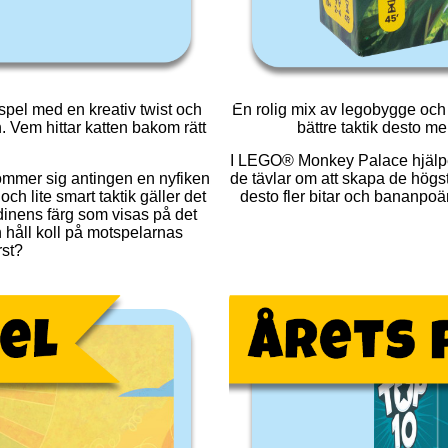
sspel med en kreativ twist och
En rolig mix av legobygge och
n. Vem hittar katten bakom rätt
bättre taktik desto m
I LEGO® Monkey Palace hjälper
gömmer sig antingen en nyfiken
de tävlar om att skapa de högst
ch lite smart taktik gäller det
desto fler bitar och bananpoän
rdinens färg som visas på det
 håll koll på motspelarnas
rst?