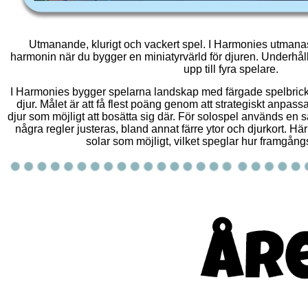
Utmanande, klurigt och vackert spel. I Harmonies utmanas
harmonin när du bygger en miniatyrvärld för djuren. Underhål
upp till fyra spelare.
I Harmonies bygger spelarna landskap med färgade spelbrickor
djur. Målet är att få flest poäng genom att strategiskt anpas
djur som möjligt att bosätta sig där. För solospel används en 
några regler justeras, bland annat färre ytor och djurkort. H
solar som möjligt, vilket speglar hur framgångs