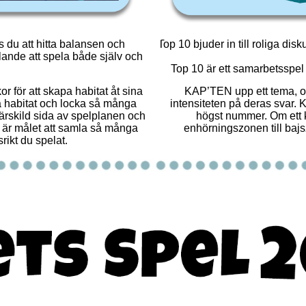
 du att hitta balansen och
Top 10 bjuder in till roliga di
lande att spela både själv och
Top 10 är ett samarbetsspel 
 för att skapa habitat åt sina
KAP’TEN upp ett tema, oc
sa habitat och locka så många
intensiteten på deras svar. 
särskild sida av spelplanen och
högst nummer. Om ett k
är är målet att samla så många
enhörningszonen till bajs
rikt du spelat.