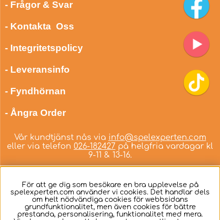
- Frågor & Svar
- Kontakta Oss
- Integritetspolicy
- Leveransinfo
- Fyndhörnan
- Ångra Order
Vår kundtjänst nås via
info@spelexperten.com
eller via telefon
026-182427
på helgfria vardagar kl
9-11 & 13-16.
För att ge dig som besökare en bra upplevelse på
spelexperten.com använder vi cookies. Det handlar dels
om helt nödvändiga cookies för webbsidans
Svenska
grundfunktionalitet, men även cookies för bättre
prestanda, personalisering, funktionalitet med mera.