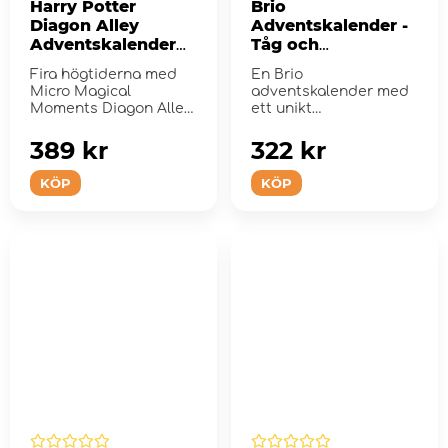
Harry Potter
Brio
Diagon Alley
Adventskalender -
Adventskalender
Tåg och
2025
Dinosaurier
Fira högtiderna med
En Brio
Micro Magical
adventskalender med
Moments Diagon Alley
ett unikt
Yuletide Advent
dinosaurietema
Calendar.
389 kr
322 kr
KÖP
KÖP