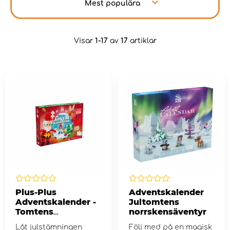
Mest populära
Visar
1-17
av
17
artiklar
Plus-Plus
Adventskalender
Adventskalender -
Jultomtens
Tomtens
norrskensäventyr
fantasifulla värld
Låt julstämningen
Följ med på en magisk