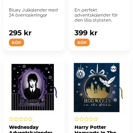
Bluey Julkalender med
En perfekt
24 överraskningar
adventskalender för
den lilla stylisten.
295 kr
399 kr
KÖP
KÖP
Wednesday
Harry Potter
Adventskalender
Hogwarts In The