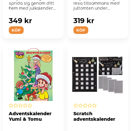
sprida sig genom ditt
resa tillsammans med
hem med julkalendern
jultomten under
från Plus-Pl...
norrskenets glittra...
349 kr
319 kr
KÖP
KÖP
Adventskalender
Scratch
Yumi & Tomu
adventskalender