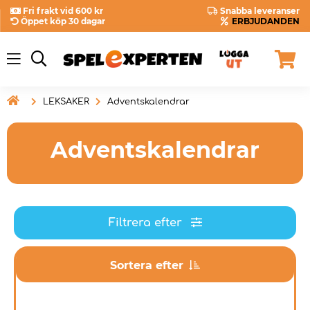
Fri frakt vid 600 kr
Snabba leveranser
Öppet köp 30 dagar
ERBJUDANDEN

LEKSAKER
Adventskalendrar
Adventskalendrar
Filtrera efter
Sortera efter