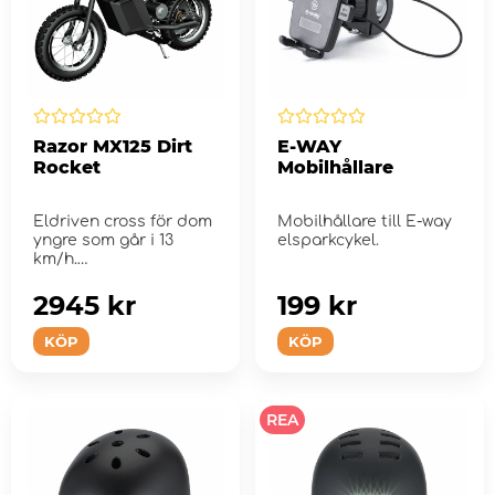
Razor MX125 Dirt
E-WAY
Rocket
Mobilhållare
Eldriven cross för dom
Mobilhållare till E-way
yngre som går i 13
elsparkcykel.
km/h.
2945 kr
199 kr
KÖP
KÖP
REA