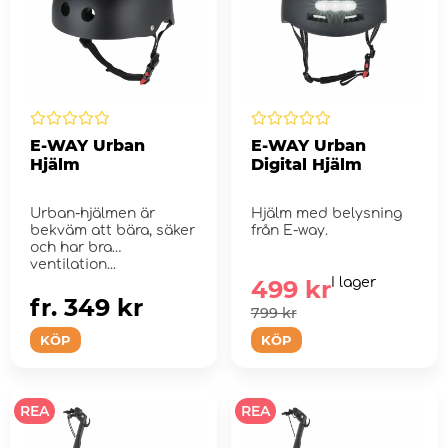
E-WAY Urban
E-WAY Urban
Hjälm
Digital Hjälm
Urban-hjälmen är
Hjälm med belysning
bekväm att bära, säker
från E-way.
och har bra
ventilation...
499 kr
I lager
fr. 349 kr
799 kr
KÖP
KÖP
REA
REA