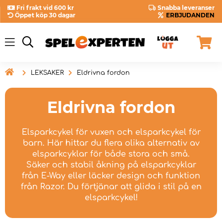
Fri frakt vid 600 kr
Snabba leveranser
Öppet köp 30 dagar
ERBJUDANDEN

LEKSAKER
Eldrivna fordon
Eldrivna fordon
Elsparkcykel för vuxen och elsparkcykel för
barn. Här hittar du flera olika alternativ av
elsparkcyklar för både stora och små.
Säker och stabil åkning på elsparkcyklar
från E-Way eller läcker design och funktion
från Razor. Du förtjänar att glida i stil på en
elsparkcykel!