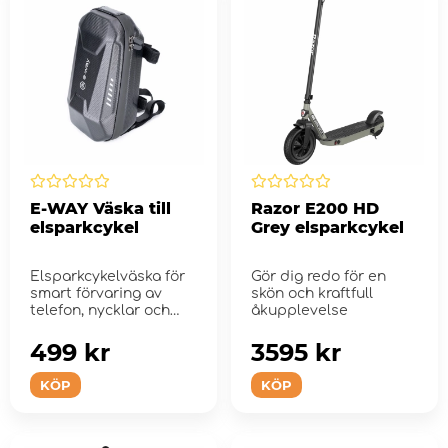
E-WAY Väska till
Razor E200 HD
elsparkcykel
Grey elsparkcykel
Elsparkcykelväska för
Gör dig redo för en
smart förvaring av
skön och kraftfull
telefon, nycklar och
åkupplevelse
andra sm...
499 kr
3595 kr
KÖP
KÖP