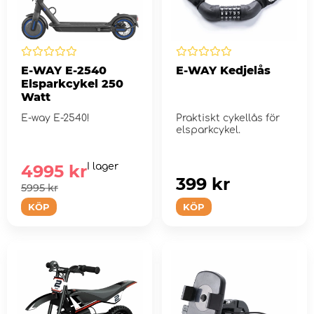
E-WAY E-2540
E-WAY Kedjelås
Elsparkcykel 250
Watt
E-way E-2540!
Praktiskt cykellås för
elsparkcykel.
4995 kr
I lager
399 kr
5995 kr
KÖP
KÖP