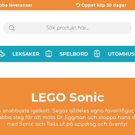
bba leveranser
Öppet köp 30 dagar
LEKSAKER
SPELBORD
UTOMHUS
|
|
|
LEGO Sonic
snabbaste igelkott. Segas alldeles egna favoritfigur
bba steg för att möta Dr. Eggman och stoppa hans dia
med Sonic och Tails ut på uppdrag och äventyr.