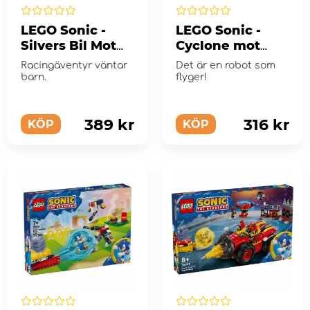
LEGO Sonic -
LEGO Sonic -
Silvers Bil Mot
Cyclone mot
Knuckles
Metal Sonic
Racingäventyr väntar
Det är en robot som
Monstertruck
barn.
flyger!
389 kr
316 kr
KÖP
KÖP