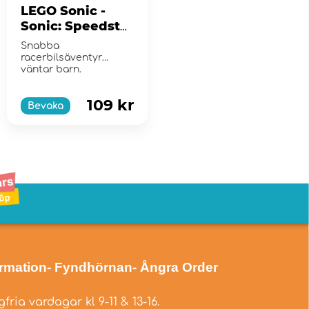
LEGO Sonic -
Sonic: Speedster
Lightning
Snabba
racerbilsäventyr
väntar barn.
109 kr
Bevaka
ormation
- Fyndhörnan
- Ångra Order
fria vardagar kl 9-11 & 13-16.