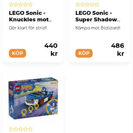
LEGO Sonic -
LEGO Sonic -
Knuckles mot
Super Shadow
Dr. Eggmans
mot Biolizard
Gör klart för strid!
Kämpa mot Biolizard!
Egg Crusher
robot
440
486
kr
kr
KÖP
KÖP