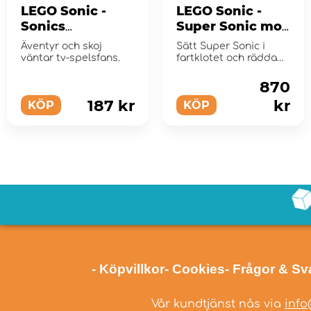
LEGO Sonic -
LEGO Sonic -
Sonics
Super Sonic mot
lägereldsstrid
Egg Drillster
Äventyr och skoj
Sätt Super Sonic i
väntar tv-spelsfans.
fartklotet och rädda
dagen med Shadow.
870
187 kr
kr
KÖP
KÖP
- Köpvillkor
- Cookies
- Frågor & Sv
Vår kundtjänst nås via
info