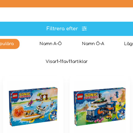
Filtrera efter
pulära
Namn A-Ö
Namn Ö-A
Lägs
Visar
1-11
av
11
artiklar