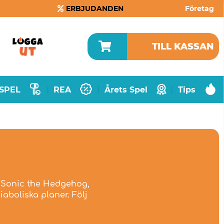
ERBJUDANDEN
Företag
TILL KASSAN
SPEL
REA
Årets Spel
Tips
|
|
|
, Sonic the Hedgehog,
boliska planer. Följ