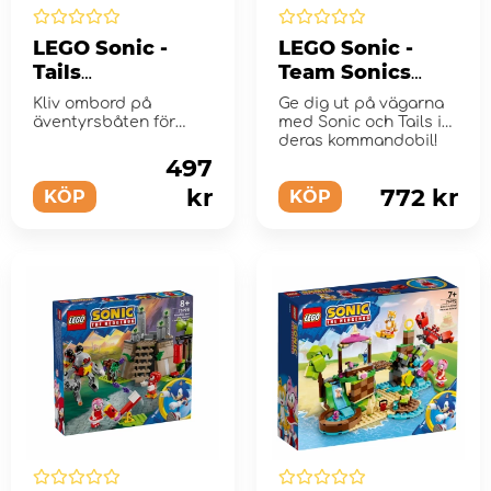
LEGO Sonic -
LEGO Sonic -
Tails
Team Sonics
äventyrsbåt
kommandobil
Kliv ombord på
Ge dig ut på vägarna
äventyrsbåten för
med Sonic och Tails i
massor av rolig action
deras kommandobil!
med Tails oc...
497
kr
772 kr
KÖP
KÖP