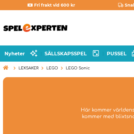
Fri frakt vid 600 kr
Sna
Nyheter
SÄLLSKAPSSPEL
PUSSEL
|
|

LEKSAKER
LEGO
LEGO Sonic
Här kommer världens 
kommer med blixtsna