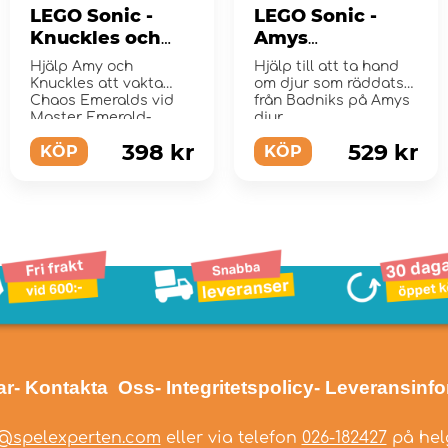
LEGO Sonic -
LEGO Sonic -
Knuckles och
Amys
Master Emerald-
djurräddningsö
Hjälp Amy och
Hjälp till att ta hand
helgedomen
Knuckles att vakta
om djur som räddats
Chaos Emeralds vid
från Badniks på Amys
Master Emerald-
djur...
helgedomen p...
398 kr
529 kr
KÖP
KÖP
ar
- Kontakta Oss
- Integritetspolicy
- Leveransinf
@spelexperten.com
eller via telefon
026-182427
på helg