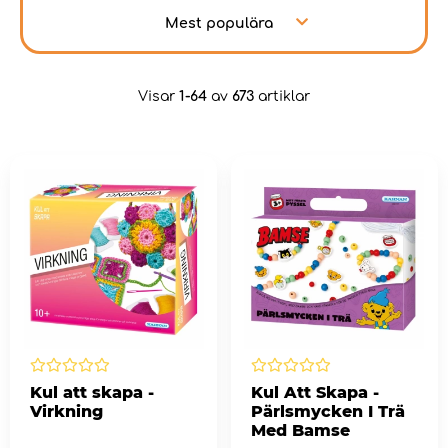
Mest populära
Visar
1-64
av
673
artiklar
Kul att skapa -
Kul Att Skapa -
Virkning
Pärlsmycken I Trä
Med Bamse