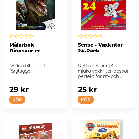
Målarbok
Sense - Vaxkritor
Dinosaurier
24-Pack
36 fina bilder att
Detta set om 24 st
färglägga.
mjuka vaxkritor passar
perfekt för rit- och
pysselstunden.
29 kr
25 kr
KÖP
KÖP