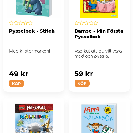
Pysselbok - Stitch
Bamse - Min Första
Pysselbok
Med klistermärken!
Vad kul att du vill vara
med och pyssla.
49 kr
59 kr
KÖP
KÖP