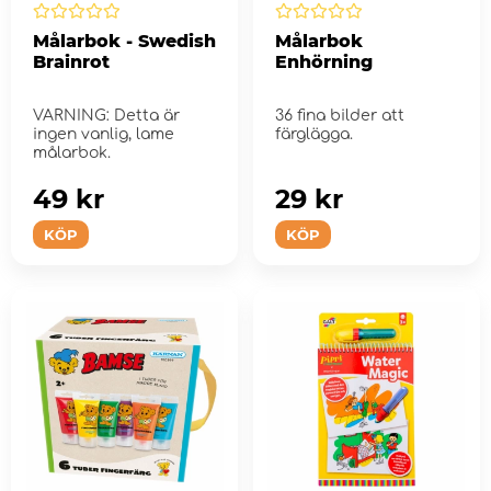
Målarbok - Swedish
Målarbok
Brainrot
Enhörning
VARNING: Detta är
36 fina bilder att
ingen vanlig, lame
färglägga.
målarbok.
49 kr
29 kr
KÖP
KÖP