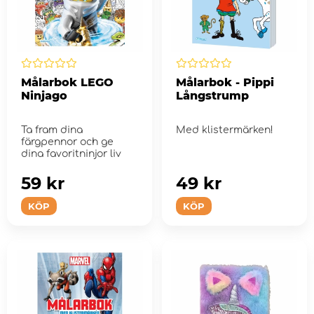
Målarbok LEGO
Målarbok - Pippi
Ninjago
Långstrump
Ta fram dina
Med klistermärken!
färgpennor och ge
dina favoritninjor liv
59 kr
49 kr
KÖP
KÖP