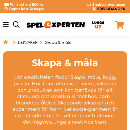
Fri frakt vid 600 kr
Snabba leveranser
Öppet köp 30 dagar
ERBJUDANDEN

LEKSAKER
Skapa & måla
Skapa & måla
Låt kreativiteten flöda! Skapa, måla, bygg,
pyssla. Här finns alla experiment, leksaker
och produkter som kan behövas för att
stimulera det kreativa sinnet hos barn i
blandade åldrar. Skapande leksaker och
experiment för barn. Leksaksexperiment är
en utmärkt start för att möta och utmana
det frågvisa unga sinnet hos barn.