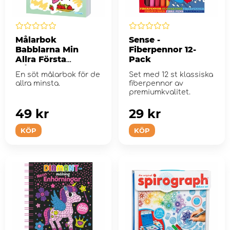
Målarbok
Sense -
Babblarna Min
Fiberpennor 12-
Allra Första
Pack
Målarbok
En söt målarbok för de
Set med 12 st klassiska
allra minsta.
fiberpennor av
premiumkvalitet.
49 kr
29 kr
KÖP
KÖP