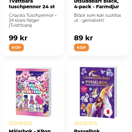
Tvättbara
utsuddbart bläck,
tuschpennor 24 st
4-pack - Farmdjur
Crayola Tuschpennor –
Bläck som kan suddas
24 klara färger
ut - genialiskt!
(Tvättbara)
99 kr
89 kr
KÖP
KÖP
Målarbok - KPop
Pysselbok