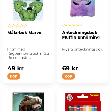
Målarbok Marvel
Anteckningsbok
Fluffig Enhörning
Fram med
Mysig anteckningsbok.
färgpennorna och måla
de coolaste
superhjältarna från
Marve...
49 kr
69 kr
KÖP
KÖP