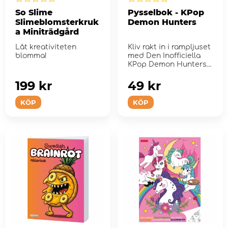
So Slime
Pysselbok - KPop
Slimeblomsterkruk
Demon Hunters
a Miniträdgård
Låt kreativiteten
Kliv rakt in i rampljuset
blomma!
med Den Inofficiella
KPop Demon Hunters
pysselboken!
199 kr
49 kr
KÖP
KÖP