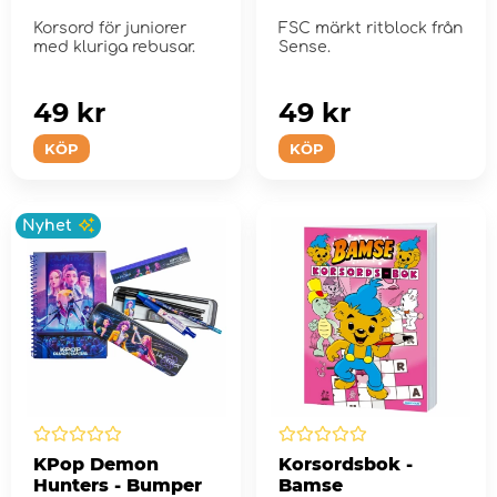
Korsord för juniorer
FSC märkt ritblock från
med kluriga rebusar.
Sense.
49 kr
49 kr
KÖP
KÖP
Nyhet
KPop Demon
Korsordsbok -
Hunters - Bumper
Bamse