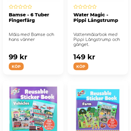
Bamse - 6 Tuber
Water Magic -
Fingerfärg
Pippi Långstrump
Måla med Bamse och
Vattenmålarbok med
hans vänner
Pippi Långstrump och
gänget.
99 kr
149 kr
KÖP
KÖP