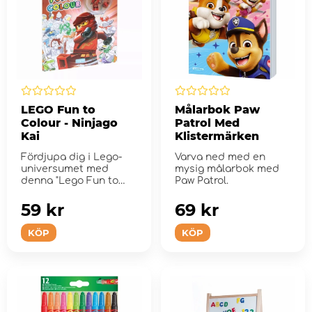
LEGO Fun to
Målarbok Paw
Colour - Ninjago
Patrol Med
Kai
Klistermärken
Fördjupa dig i Lego-
Varva ned med en
universumet med
mysig målarbok med
denna "Lego Fun to
Paw Patrol.
Color"-kollektion!
59 kr
69 kr
KÖP
KÖP