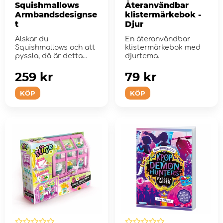
Squishmallows
Återanvändbar
Armbandsdesignse
klistermärkebok -
t
Djur
Älskar du
En återanvändbar
Squishmallows och att
klistermärkebok med
pyssla, då är detta
djurtema.
något för d...
259 kr
79 kr
KÖP
KÖP