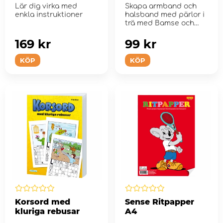
Lär dig virka med
Skapa armband och
enkla instruktioner
halsband med pärlor i
trä med Bamse och
hans vänner.
169 kr
99 kr
KÖP
KÖP
Korsord med
Sense Ritpapper
kluriga rebusar
A4