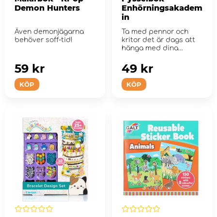
Demon Hunters
Enhörningsakadem
in
Även demonjägarna
Ta med pennor och
behöver soff-tid!
kritor det är dags att
hänga med dina
vänner från ...
59 kr
49 kr
KÖP
KÖP