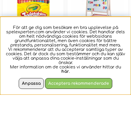
För att ge dig som besökare en bra upplevelse på
spelexperten.com använder vi cookies. Det handlar dels
om helt nödvändiga cookies för webbsidans
grundfunktionalitet, men även cookies för bättre
prestanda, personalisering, funktionalitet med mera.
Crayola Skruvbara
Engelhart
Vi rekommenderar att du accepterar samtliga typer av
cookies. Det är dock du som bestämmer och du kan själv
Kritor 12 st
Education School
välja att anpassa dina cookie-inställningar som du
Whiteboard &
önskar.
Blackboard
Mer information om de cookies vi använder hittar du
Dessa vaxkritor är
Lek och lär med denna
här
.
utrustade med ett
vikbara dubbelsidiga
slitstarkt plasthölje för
tavla från Engelhart
Anpassa
Acceptera rekommenderade
att fö...
79 kr
449 kr
KÖP
KÖP