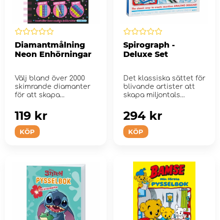
Diamantmålning
Spirograph -
Neon Enhörningar
Deluxe Set
Välj bland över 2000
Det klassiska sättet för
skimrande diamanter
blivande artister att
för att skapa
skapa miljontals
fantastisk neongni...
fantastiska m&...
119 kr
294 kr
KÖP
KÖP