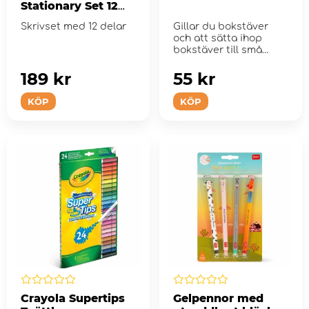
Stationary Set 12
delar
Skrivset med 12 delar
Gillar du bokstäver
och att sätta ihop
bokstäver till små
enkla ord?
189 kr
55 kr
KÖP
KÖP
Crayola Supertips
Gelpennor med