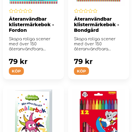
Återanvändbar
Återanvändbar
klistermärkebok -
klistermärkebok -
Fordon
Bondgård
Skapa roliga scener
Skapa roliga scener
med över 150
med över 150
återanvändbara
återanvändbara
klistermärken och 8 ...
klistermärken och 8 ...
79 kr
79 kr
KÖP
KÖP