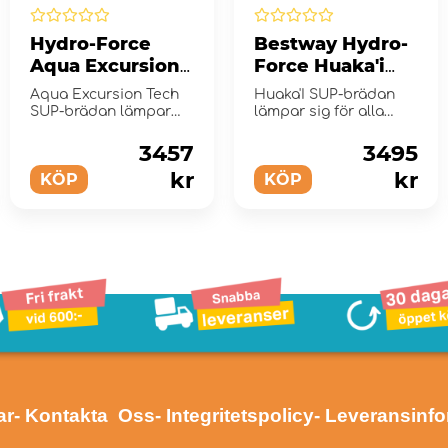
Hydro-Force
Bestway Hydro-
Aqua Excursion
Force Huaka'i
Tech Sup-Bräda
Sup-Bräda
Aqua Excursion Tech
Huaka'I SUP-brädan
SUP-brädan lämpar
lämpar sig för alla
sig för längre turer i
väderförhållanden!
lugnt v...
3457
3495
kr
kr
KÖP
KÖP
ar
- Kontakta Oss
- Integritetspolicy
- Leveransinf