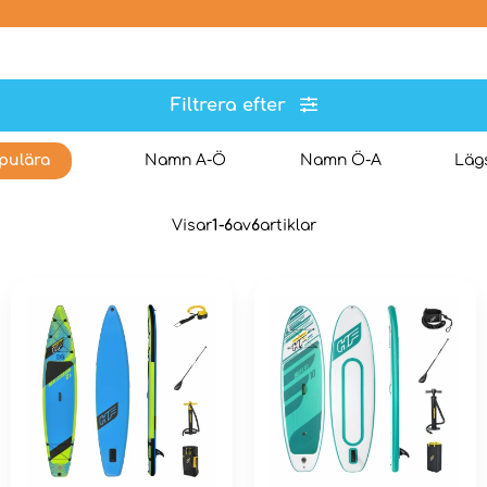
Filtrera efter
pulära
Namn A-Ö
Namn Ö-A
Lägs
Visar
1-6
av
6
artiklar