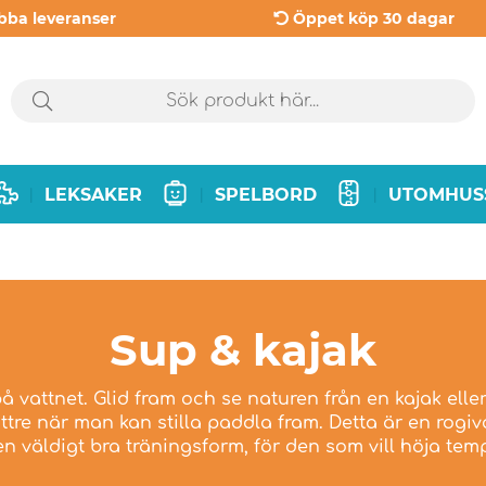
bba leveranser
Öppet köp 30 dagar
LEKSAKER
SPELBORD
UTOMHUS
|
|
|
Sup & kajak
å vattnet. Glid fram och se naturen från en kajak eller 
ttre när man kan stilla paddla fram. Detta är en rogiv
n väldigt bra träningsform, för den som vill höja tem