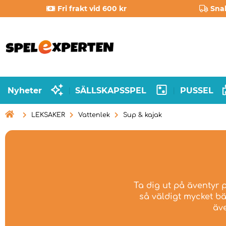
Fri frakt vid 600 kr
Sna
Nyheter
SÄLLSKAPSSPEL
PUSSEL
|
|

LEKSAKER
Vattenlek
Sup & kajak
Ta dig ut på äventyr p
så väldigt mycket bä
äve