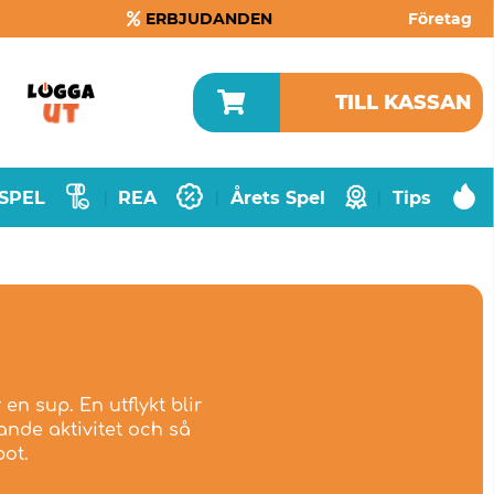
ERBJUDANDEN
Företag
TILL KASSAN
SPEL
REA
Årets Spel
Tips
|
|
|
en sup. En utflykt blir
ande aktivitet och så
pot.