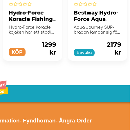
Hydro-Force
Bestway Hydro-
Koracle Fishing
Force Aqua
Kajak
Journey Sup-
Hydro-Force Koracle
Aqua Journey SUP-
Bräda
kajaken har ett stadigt
brädan lämpar sig för
ryggstöd och ett
färder i lugnt vatten
fotstöd som l...
och sm&...
1299
2179
kr
kr
KÖP
Bevaka
ormation
- Fyndhörnan
- Ångra Order