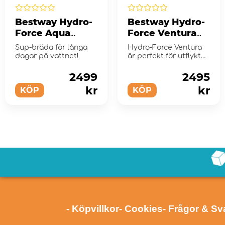
Bestway Hydro-
Bestway Hydro-
Force Aqua
Force Ventura
Glider Sup-
Kajak
Sup-bräda för långa
Hydro-Force Ventura
Bräda
dagar på vattnet!
är perfekt för utflykter
på varma
sommardagar!
2499
2495
kr
kr
KÖP
KÖP
- Köpvillkor
- Cookies
- Frågor & Sv