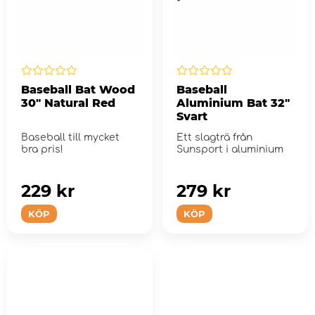
Baseball Bat Wood
Baseball
30" Natural Red
Aluminium Bat 32"
Svart
Baseball till mycket
Ett slagträ från
bra pris!
Sunsport i aluminium
229 kr
279 kr
KÖP
KÖP