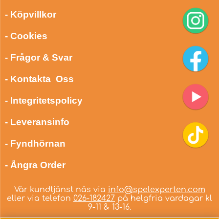
- Köpvillkor
- Cookies
- Frågor & Svar
- Kontakta Oss
- Integritetspolicy
- Leveransinfo
- Fyndhörnan
- Ångra Order
Vår kundtjänst nås via
info@spelexperten.com
eller via telefon
026-182427
på helgfria vardagar kl
9-11 & 13-16.