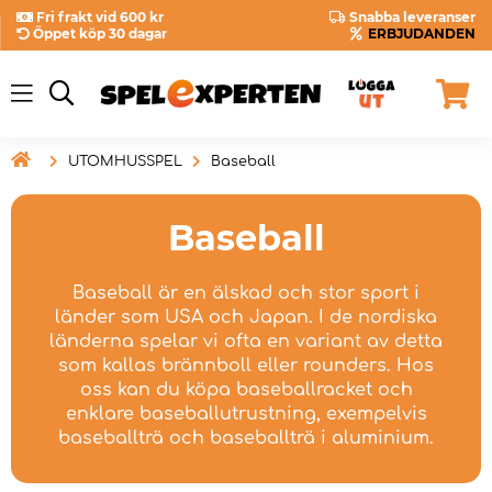
Fri frakt vid 600 kr
Snabba leveranser
Öppet köp 30 dagar
ERBJUDANDEN

UTOMHUSSPEL
Baseball
Baseball
Baseball är en älskad och stor sport i
länder som USA och Japan. I de nordiska
länderna spelar vi ofta en variant av detta
som kallas brännboll eller rounders. Hos
oss kan du köpa baseballracket och
enklare baseballutrustning, exempelvis
baseballträ och baseballträ i aluminium.