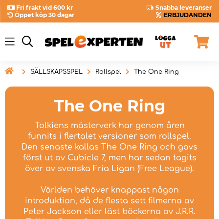
Fri frakt vid 600 kr
Snabba leveranser
Öppet köp 30 dagar
ERBJUDANDEN

SÄLLSKAPSSPEL
Rollspel
The One Ring
The One Ring
Tolkiens mästerverk har genom åren
funnits i flertalet versioner som rollspel.
Den senaste kallas The One Ring och gavs
först ut av Cubicle 7, men har sedan tagits
över av svenska Fria Ligan (Free League).
Världen behöver knappast någon
introduktion, då de flesta sett filmerna av
Peter Jackson eller läst böckerna av J.R.R.