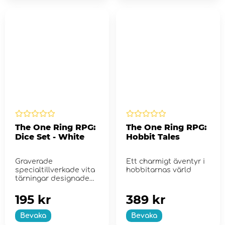
The One Ring RPG:
The One Ring RPG:
Dice Set - White
Hobbit Tales
Graverade
Ett charmigt äventyr i
specialtillverkade vita
hobbitarnas värld
tärningar designade
till The One Ring
rollspelet.
195 kr
389 kr
Bevaka
Bevaka