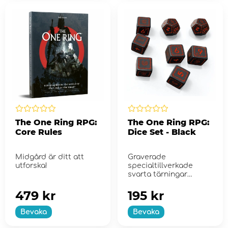
The One Ring RPG:
The One Ring RPG:
Core Rules
Dice Set - Black
Midgård är ditt att
Graverade
utforska!
specialtillverkade
svarta tärningar
designade till The One
Ring rollspelet.
479 kr
195 kr
Bevaka
Bevaka