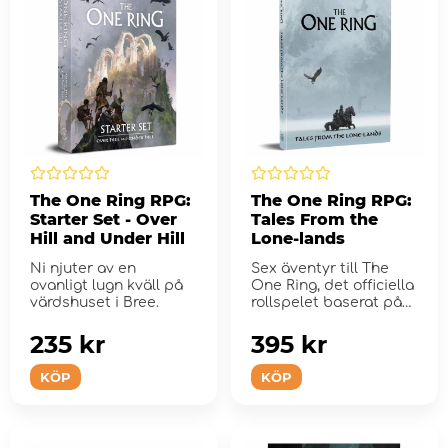
The One Ring RPG:
The One Ring RPG:
Starter Set - Over
Tales From the
Hill and Under Hill
Lone-lands
Ni njuter av en
Sex äventyr till The
ovanligt lugn kväll på
One Ring, det officiella
värdshuset i Bree.
rollspelet baserat på
J.R.R. Tol...
235 kr
395 kr
KÖP
KÖP