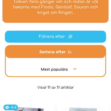
Tolkien flera gånger om och redan är väl
bekanta med Frodo, Gandalf, Sauron och
kriget om Ringen.
Filtrera efter
Sortera efter
Mest populära
Visar
11
av
11
artiklar
4-6