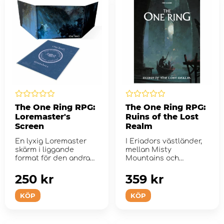
The One Ring RPG:
The One Ring RPG:
Loremaster's
Ruins of the Lost
Screen
Realm
En lyxig Loremaster
I Eriadors västländer,
skärm i liggande
mellan Misty
format för den andra
Mountains och
upplagan av The One
Mountains of Lune,
...
hittade h...
250 kr
359 kr
KÖP
KÖP