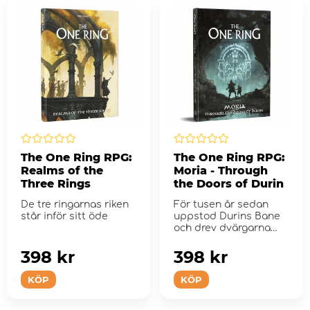
The One Ring RPG:
The One Ring RPG:
Realms of the
Moria - Through
Three Rings
the Doors of Durin
De tre ringarnas riken
För tusen år sedan
står inför sitt öde
uppstod Durins Bane
och drev dvärgarna
från deras...
398 kr
398 kr
KÖP
KÖP