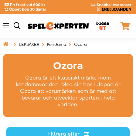
Fri frakt vid 600 kr
Snabba leveranser
Öppet köp 30 dagar
ERBJUDANDEN

LEKSAKER
Kendama
Ozora
Ozora
Ozora är ett klassiskt märke inom
kendamavärlden. Med sin bas i Japan är
Ozora ett varumärken som är med att
bevarar och utvecklar sporten i hela
världen.
Filtrera efter