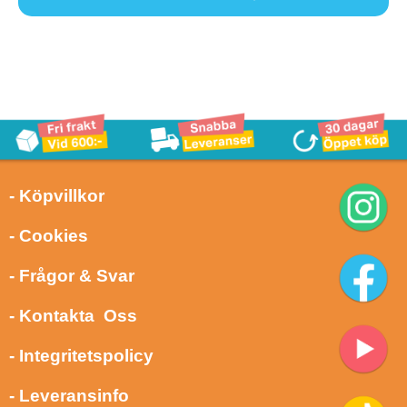
- Köpvillkor
- Cookies
- Frågor & Svar
- Kontakta Oss
- Integritetspolicy
- Leveransinfo