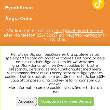
- Fyndhörnan
- Ångra Order
Vår kundtjänst nås via
info@spelexperten.com
eller via telefon
026-182427
på helgfria vardagar kl
9-11 & 13-16.
För att ge dig som besökare en bra upplevelse på
spelexperten.com använder vi cookies. Det handlar dels
om helt nödvändiga cookies för webbsidans
Svenska
grundfunktionalitet, men även cookies för bättre
prestanda, personalisering, funktionalitet med mera.
Vi rekommenderar att du accepterar samtliga typer av
cookies. Det är dock du som bestämmer och du kan själv
välja att anpassa dina cookie-inställningar som du
önskar.
Mer information om de cookies vi använder hittar du
här
.
Anpassa
Acceptera rekommenderade