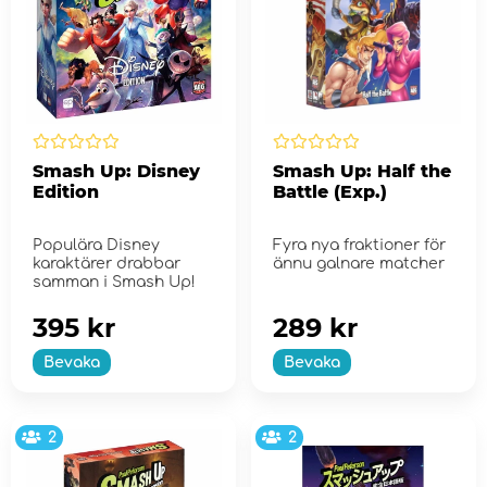
Smash Up: Disney
Smash Up: Half the
Edition
Battle (Exp.)
Populära Disney
Fyra nya fraktioner för
karaktärer drabbar
ännu galnare matcher
samman i Smash Up!
395 kr
289 kr
Bevaka
Bevaka
2
2