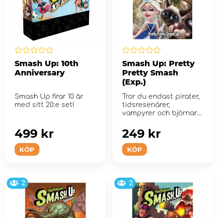
Smash Up: 10th
Smash Up: Pretty
Anniversary
Pretty Smash
(Exp.)
Smash Up firar 10 år
Tror du endast pirater,
med sitt 20:e set!
tidsresenärer,
vampyrer och björnar
kan krossa baser?
499 kr
249 kr
KÖP
KÖP
2
2