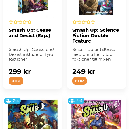
Smash Up: Cease
Smash Up: Science
and Desist (Exp.)
Fiction Double
Feature
Smash Up: Cease and
Smash Up är tillbaka
Desist inkluderar fyra
med ännu fler vilda
faktioner
faktioner till mixen!
299 kr
249 kr
KÖP
KÖP
2-4
2-4