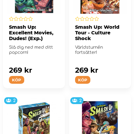
Smash Up:
Smash Up: World
Excellent Movies,
Tour - Culture
Dudes! (Exp.)
Shock
Slå dig ned med ditt
Världsturnén
popcorn!
fortsätter!
269 kr
269 kr
KÖP
KÖP
2
2