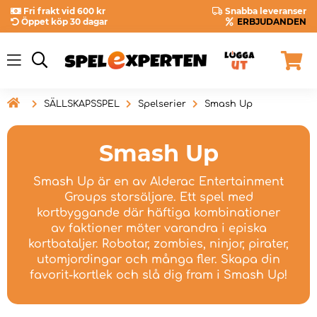
Fri frakt vid 600 kr
Snabba leveranser
Öppet köp 30 dagar
ERBJUDANDEN

SÄLLSKAPSSPEL
Spelserier
Smash Up
Smash Up
Smash Up är en av Alderac Entertainment
Groups storsäljare. Ett spel med
kortbyggande där häftiga kombinationer
av faktioner möter varandra i episka
kortbataljer. Robotar, zombies, ninjor, pirater,
utomjordingar och många fler. Skapa din
favorit-kortlek och slå dig fram i Smash Up!