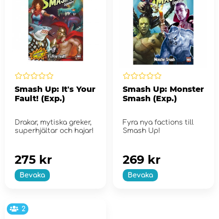
Smash Up: It's Your
Smash Up: Monster
Fault! (Exp.)
Smash (Exp.)
Drakar, mytiska greker,
Fyra nya factions till
superhjältar och hajar!
Smash Up!
275 kr
269 kr
Bevaka
Bevaka
2