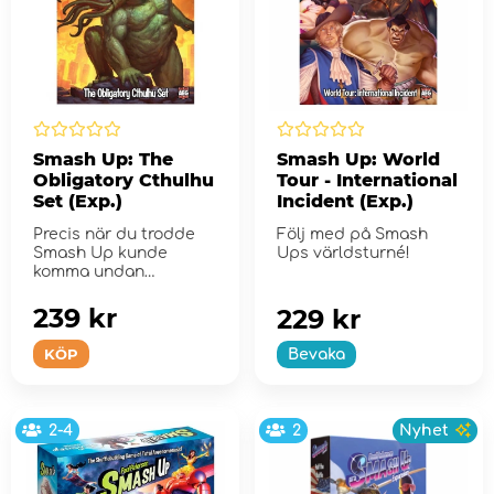
Smash Up: The
Smash Up: World
Obligatory Cthulhu
Tour - International
Set (Exp.)
Incident (Exp.)
Precis när du trodde
Följ med på Smash
Smash Up kunde
Ups världsturné!
komma undan…
239 kr
229 kr
KÖP
Bevaka
2-4
2
Nyhet