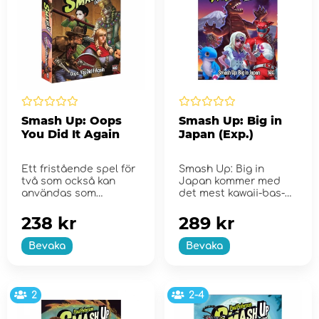
Smash Up: Oops
Smash Up: Big in
You Did It Again
Japan (Exp.)
Ett fristående spel för
Smash Up: Big in
två som också kan
Japan kommer med
användas som
det mest kawaii-bas-
expansio...
krossande hittills sett i
Smash Up
238 kr
289 kr
Bevaka
Bevaka
2
2-4