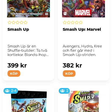
Smash Up
Smash Up: Marvel
Smash Up är en
Avengers, Hydra, Kree
Shuffle-builder: Ta två
och fler går med i
kortlekar. Blanda ihop
Smash Up-striden.
dem. Spela!
399 kr
382 kr
KÖP
KÖP
2-4
2