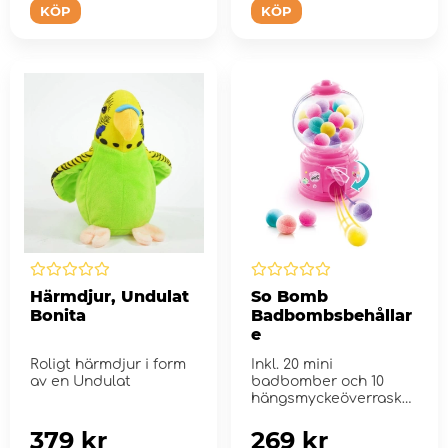
KÖP
KÖP
Härmdjur, Undulat
So Bomb
Bonita
Badbombsbehållar
e
Roligt härmdjur i form
Inkl. 20 mini
av en Undulat
badbomber och 10
hängsmyckeöverraskni
ngar
379 kr
269 kr