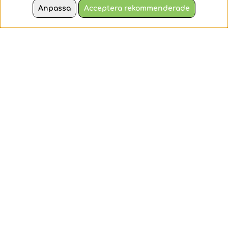
tidigare med Bitzee.
Anpassa
Acceptera rekommenderade
290 kr
989 kr
KÖP
KÖP
Bloomables
Bitzee Interaktiv
Kittyfly
Hamsterboll
Bloomables från
Den digitala vännen