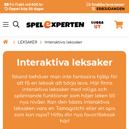
Fri frakt vid 600 kr
Snabba leveranser
Öppet köp 30 dagar
ERBJUDANDEN

LEKSAKER
Interaktiva leksaker
Interaktiva leksaker
Ibland behöver man inte fantasins hjälp för
att få en leksak att börja leva. Här finns
interaktiva leksaker med roliga och
spännande funktioner som höjer leken till
nya nivåer. Kan den bästa interaktiva
leksaken vara en Tamagotchi eller en apa
som kan rapa? Hitta din nya favoritleksak
här!