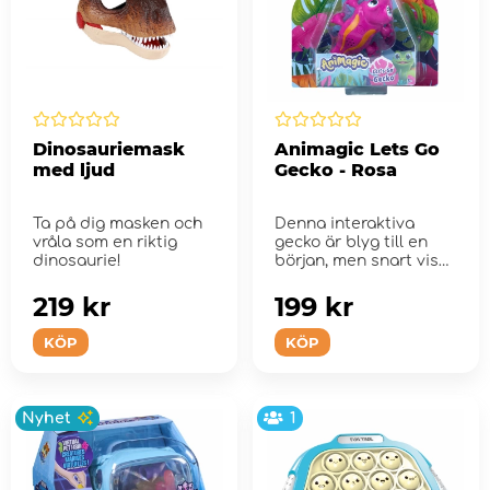
Dinosauriemask
Animagic Lets Go
med ljud
Gecko - Rosa
Ta på dig masken och
Denna interaktiva
vråla som en riktig
gecko är blyg till en
dinosaurie!
början, men snart visar
den upp alla s...
219 kr
199 kr
KÖP
KÖP
Nyhet
1