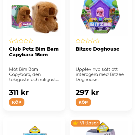
Club Petz Bim Bam
Bitzee Doghouse
Capybara 16cm
Möt Bim Bam
Upplev nya sätt att
Capybara, den
interagera med Bitzee
tokigaste och roligaste
Doghouse.
studsande kapybaran!
311 kr
297 kr
KÖP
KÖP
Vi tipsar