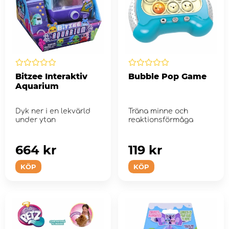
Bitzee Interaktiv
Bubble Pop Game
Aquarium
Dyk ner i en lekvärld
Träna minne och
under ytan
reaktionsförmåga
664 kr
119 kr
KÖP
KÖP