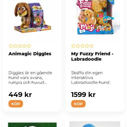
Animagic Diggles
My Fuzzy Friend -
Labradoodle
Diggles är en gående
Skaffa din egen
hund vars svans,
interaktiva
rumpa och huvud
Labradoodle-hund.
viftar när han tass...
449 kr
1599 kr
KÖP
KÖP