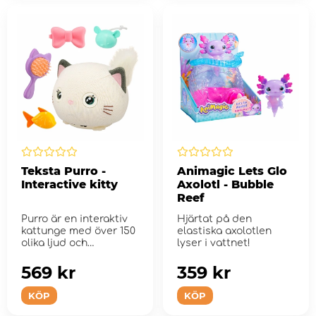
Teksta Purro -
Animagic Lets Glo
Interactive kitty
Axolotl - Bubble
Reef
Purro är en interaktiv
Hjärtat på den
kattunge med över 150
elastiska axolotlen
olika ljud och
lyser i vattnet!
reaktioner.
569 kr
359 kr
KÖP
KÖP