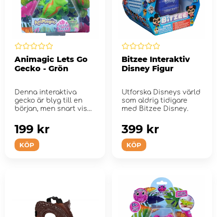
Animagic Lets Go
Bitzee Interaktiv
Gecko - Grön
Disney Figur
Denna interaktiva
Utforska Disneys värld
gecko är blyg till en
som aldrig tidigare
början, men snart visar
med Bitzee Disney.
den upp alla s...
199 kr
399 kr
KÖP
KÖP