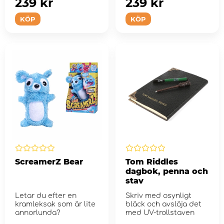
239 kr
239 kr
KÖP
KÖP
ScreamerZ Bear
Tom Riddles
dagbok, penna och
stav
Letar du efter en
Skriv med osynligt
kramleksak som är lite
bläck och avslöja det
annorlunda?
med UV-trollstaven