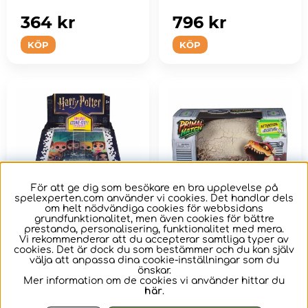
Gronckle.
364 kr
796 kr
KÖP
KÖP
För att ge dig som besökare en bra upplevelse på
spelexperten.com använder vi cookies. Det handlar dels
om helt nödvändiga cookies för webbsidans
grundfunktionalitet, men även cookies för bättre
prestanda, personalisering, funktionalitet med mera.
Bitzee Interaktiv
Primal Hatch T-Rex
Vi rekommenderar att du accepterar samtliga typer av
cookies. Det är dock du som bestämmer och du kan själv
Harry Potter
välja att anpassa dina cookie-inställningar som du
önskar.
Mer information om de cookies vi använder hittar du
Utforska Harry Potters
Efter miljontals år av
här
.
värld som aldrig
utveckling...