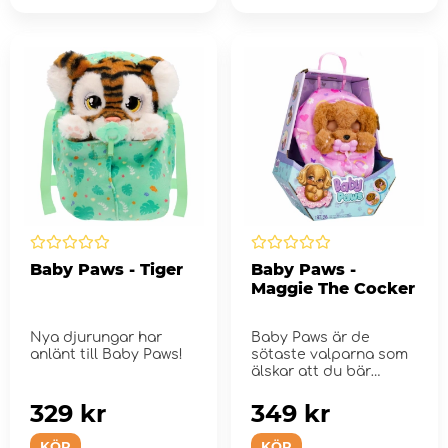
Baby Paws - Tiger
Baby Paws -
Maggie The Cocker
Nya djurungar har
Baby Paws är de
anlänt till Baby Paws!
sötaste valparna som
älskar att du bär
omkring dem v...
329 kr
349 kr
KÖP
KÖP