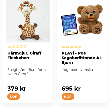
Härmdjur, Giraff
PLAYi - Poe
Fleckchen
Sagoberättande AI-
Björn
Roligt härmdjur i form
Jag talar svenska!
av en Giraff
379 kr
695 kr
KÖP
KÖP