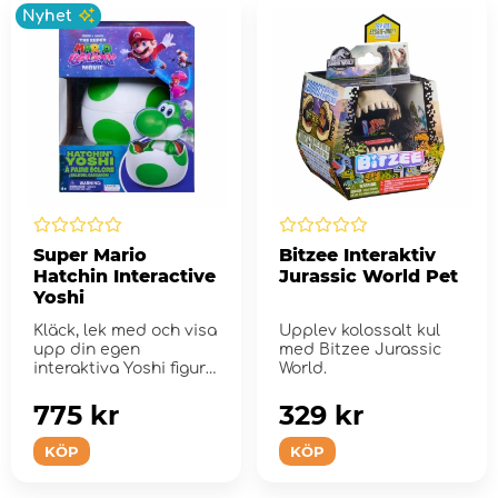
Nyhet
Super Mario
Bitzee Interaktiv
Hatchin Interactive
Jurassic World Pet
Yoshi
Kläck, lek med och visa
Upplev kolossalt kul
upp din egen
med Bitzee Jurassic
interaktiva Yoshi figur
World.
från den nya The ...
775 kr
329 kr
KÖP
KÖP