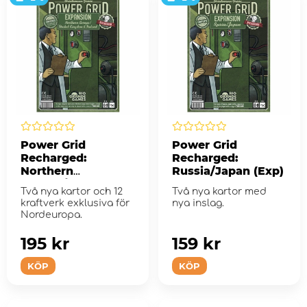
Power Grid
Power Grid
Recharged:
Recharged:
Northern
Russia/Japan (Exp)
Europe/United
Två nya kartor och 12
Två nya kartor med
Kingdom & Ireland
kraftverk exklusiva för
nya inslag.
(Exp.)
Nordeuropa.
195 kr
159 kr
KÖP
KÖP