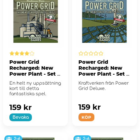
Power Grid
Power Grid
Recharged: New
Recharged: New
Power Plant - Set 1
Power Plant - Set 2
(Exp.)
(Exp.)
En helt ny uppsättning
Kraftverken från Power
kort till detta
Grid Deluxe.
fantastiska spel.
159 kr
159 kr
KÖP
Bevaka
2-6
2-6