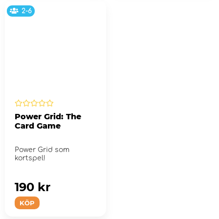
2-6
Power Grid: The
Card Game
Power Grid som
kortspel!
190 kr
KÖP