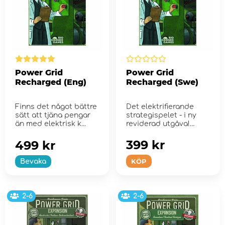
Power Grid
Power Grid
Recharged (Eng)
Recharged (Swe)
Finns det något bättre
Det elektrifierande
sätt att tjäna pengar
strategispelet - i ny
än med elektrisk k...
reviderad utgåva!
399 kr
499 kr
KÖP
Bevaka
2-6
2-6