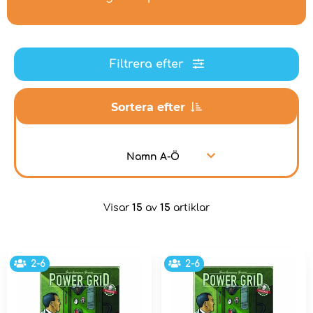
Filtrera efter
Sortera efter
Namn A-Ö
Visar
15
av
15
artiklar
2-6
2-6