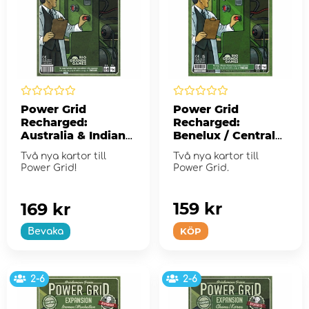
Power Grid
Power Grid
Recharged:
Recharged:
Australia & Indian
Benelux / Central
Subcontinent
Europe (Exp.)
Två nya kartor till
Två nya kartor till
(Exp.)
Power Grid!
Power Grid.
159 kr
169 kr
KÖP
Bevaka
2-6
2-6