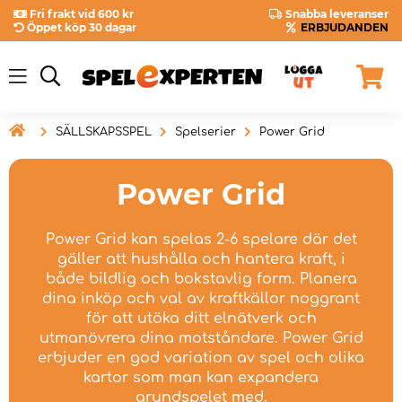
Fri frakt vid 600 kr
Snabba leveranser
Öppet köp 30 dagar
ERBJUDANDEN

SÄLLSKAPSSPEL
Spelserier
Power Grid
Power Grid
Power Grid kan spelas 2-6 spelare där det
gäller att hushålla och hantera kraft, i
både bildlig och bokstavlig form. Planera
dina inköp och val av kraftkällor noggrant
för att utöka ditt elnätverk och
utmanövrera dina motståndare. Power Grid
erbjuder en god variation av spel och olika
kartor som man kan expandera
grundspelet med.