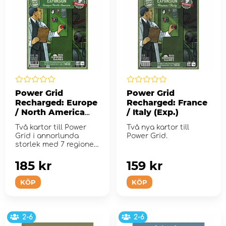
Power Grid
Power Grid
Recharged: Europe
Recharged: France
/ North America
/ Italy (Exp.)
(Exp.)
Två kartor till Power
Två nya kartor till
Grid i annorlunda
Power Grid.
storlek med 7 regioner
.
185 kr
159 kr
KÖP
KÖP
2-6
2-6