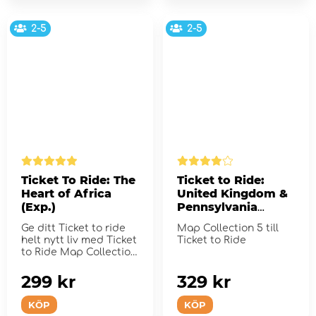
2-5
2-5
Ticket To Ride: The
Ticket to Ride:
Heart of Africa
United Kingdom &
(Exp.)
Pennsylvania
(Exp.)
Ge ditt Ticket to ride
Map Collection 5 till
helt nytt liv med Ticket
Ticket to Ride
to Ride Map Collection
Vol. 3.
299 kr
329 kr
KÖP
KÖP