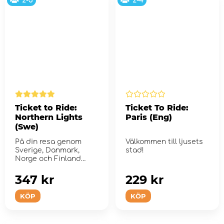
2-5
2-4
Ticket to Ride:
Ticket To Ride:
Northern Lights
Paris (Eng)
(Swe)
På din resa genom
Välkommen till ljusets
Sverige, Danmark,
stad!
Norge och Finland
kommet du att besöka
de ...
347 kr
229 kr
KÖP
KÖP