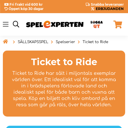
Fri frakt vid 600 kr
Snabba leveranser
Öppet köp 30 dagar
ERBJUDANDEN

SÄLLSKAPSSPEL
Spelserier
Ticket to Ride
Ticket to Ride
Ticket to Ride har sålt i miljontals exemplar
världen över. Ett idealiskt val för att komma
in i brädspelens förlovade land och
idealiskt spel för både barn och vuxna att
spela. Köp en biljett och kliv ombord på en
resa som går på räls, över hela världen.