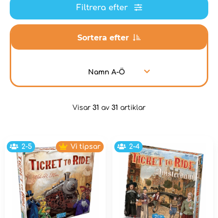
Filtrera efter
Sortera efter
Namn A-Ö
Visar
31
av
31
artiklar
2-5
Vi tipsar
2-4