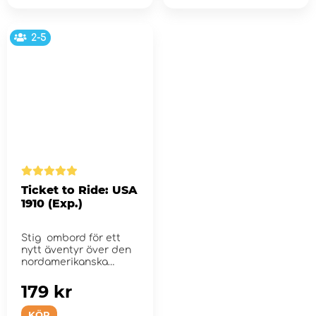
2-5
Ticket to Ride: USA
1910 (Exp.)
Stig ombord för ett
nytt äventyr över den
nordamerikanska
kontinent...
179 kr
KÖP