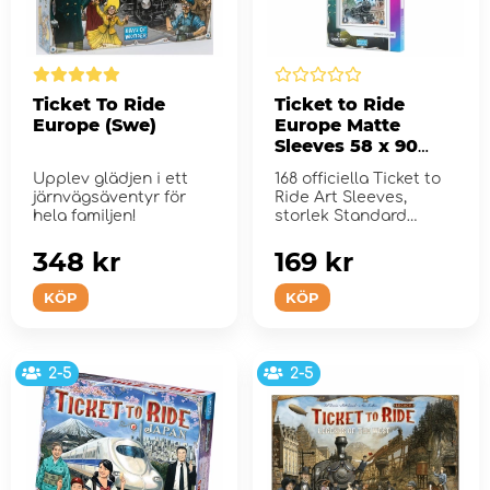
Ticket To Ride
Ticket to Ride
Europe (Swe)
Europe Matte
Sleeves 58 x 90
mm
Upplev glädjen i ett
168 officiella Ticket to
järnvägsäventyr för
Ride Art Sleeves,
hela familjen!
storlek Standard
American
348 kr
169 kr
KÖP
KÖP
2-5
2-5