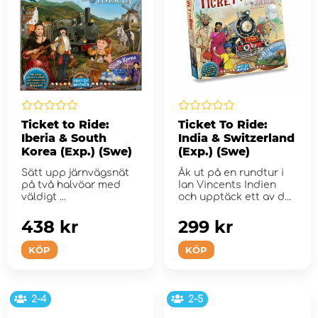
Ticket to Ride:
Ticket To Ride:
Iberia & South
India & Switzerland
Korea (Exp.) (Swe)
(Exp.) (Swe)
Sätt upp järnvägsnät
Åk ut på en rundtur i
på två halvöar med
Ian Vincents Indien
väldigt ...
och upptäck ett av de
mest t...
438 kr
299 kr
KÖP
KÖP
2-4
2-5