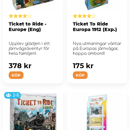
Ticket to Ride -
Ticket To Ride
Europe (Eng)
Europa 1912 (Exp.)
Upplev glädjen i ett
Nya utmaningar väntar
järnvägsäventyr för
på Europas järnvägar,
hela familjen!
hoppa ombord!
378 kr
175 kr
KÖP
KÖP
2-5