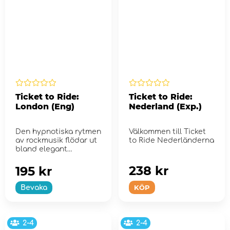
Ticket to Ride:
Ticket to Ride:
London (Eng)
Nederland (Exp.)
Den hypnotiska rytmen
Välkommen till Ticket
av rockmusik flödar ut
to Ride Nederländerna
bland elegant
uppklädda ungdomar
...
238 kr
195 kr
KÖP
Bevaka
2-4
2-4