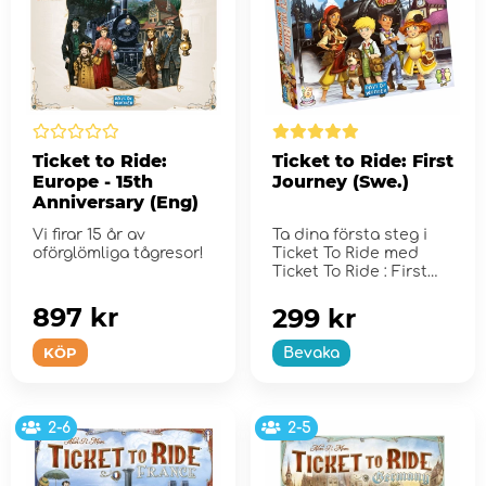
Ticket to Ride:
Ticket to Ride: First
Europe - 15th
Journey (Swe.)
Anniversary (Eng)
Vi firar 15 år av
Ta dina första steg i
oförglömliga tågresor!
Ticket To Ride med
Ticket To Ride : First
Journey.
897 kr
299 kr
KÖP
Bevaka
2-6
2-5