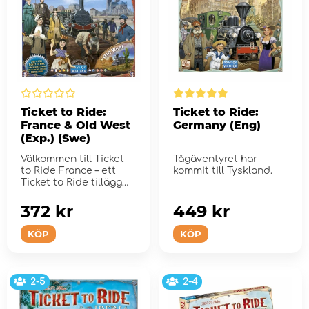
Ticket to Ride:
Ticket to Ride:
France & Old West
Germany (Eng)
(Exp.) (Swe)
Välkommen till Ticket
Tågäventyret har
to Ride France – ett
kommit till Tyskland.
Ticket to Ride tillägg
som ko...
372 kr
449 kr
KÖP
KÖP
2-5
2-4