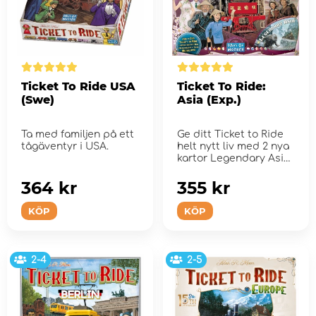
Ticket To Ride USA
Ticket To Ride:
(Swe)
Asia (Exp.)
Ta med familjen på ett
Ge ditt Ticket to Ride
tågäventyr i USA.
helt nytt liv med 2 nya
kartor Legendary Asia
och Team Asia.
364 kr
355 kr
KÖP
KÖP
2-4
2-5