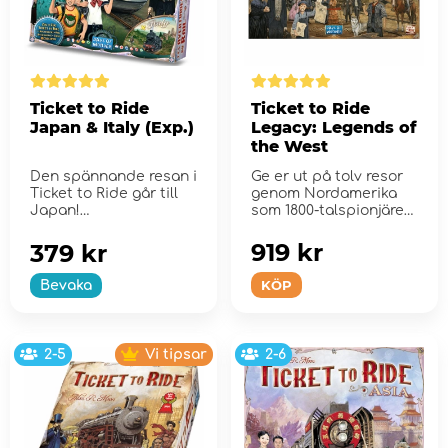
Ticket to Ride
Ticket to Ride
Japan & Italy (Exp.)
Legacy: Legends of
the West
Den spännande resan i
Ge er ut på tolv resor
Ticket to Ride går till
genom Nordamerika
Japan!
som 1800-talspionjärer!
919 kr
379 kr
KÖP
Bevaka
2-5
Vi tipsar
2-6