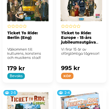
Ticket To Ride:
Ticket to Ride:
Berlin (Eng)
Europe - 15-års
jubileumsutgåva
(Swe)
Välkommen till
Vi firar 15 år av
kulturens, konstens
oförglömliga tågresor!
och musikens stad!
995 kr
179 kr
KÖP
Bevaka
2-5
2-4