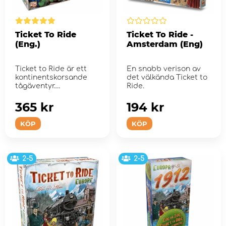
Ticket To Ride
Ticket To Ride -
(Eng.)
Amsterdam (Eng)
Ticket to Ride är ett
En snabb verison av
kontinentskorsande
det välkända Ticket to
tågäventyr.
Ride.
365 kr
194 kr
KÖP
KÖP
2-5
2-5