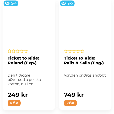
2-4
2-5
Ticket to Ride:
Ticket to Ride:
Poland (Exp.)
Rails & Sails (Eng.)
Den tidigare
Världen ändras snabbt
oöversatta polska
kartan, nu i en
begränsad upplaga
som även...
249 kr
749 kr
KÖP
KÖP