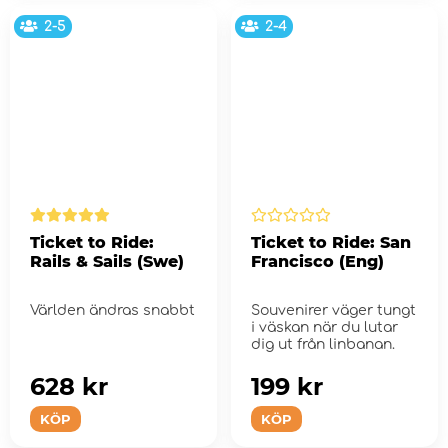
2-5
2-4
Ticket to Ride:
Ticket to Ride: San
Rails & Sails (Swe)
Francisco (Eng)
Världen ändras snabbt
Souvenirer väger tungt
i väskan när du lutar
dig ut från linbanan.
628 kr
199 kr
KÖP
KÖP