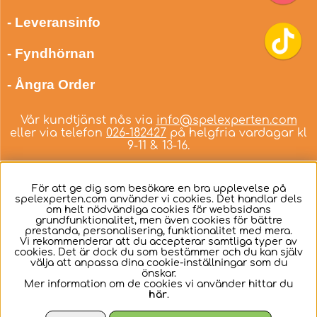
- Leveransinfo
- Fyndhörnan
- Ångra Order
Vår kundtjänst nås via
info@spelexperten.com
eller via telefon
026-182427
på helgfria vardagar kl
9-11 & 13-16.
För att ge dig som besökare en bra upplevelse på
spelexperten.com använder vi cookies. Det handlar dels
om helt nödvändiga cookies för webbsidans
Svenska
grundfunktionalitet, men även cookies för bättre
prestanda, personalisering, funktionalitet med mera.
Vi rekommenderar att du accepterar samtliga typer av
cookies. Det är dock du som bestämmer och du kan själv
välja att anpassa dina cookie-inställningar som du
önskar.
Mer information om de cookies vi använder hittar du
här
.