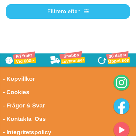
Filtrera efter
- Köpvillkor
- Cookies
- Frågor & Svar
- Kontakta Oss
- Integritetspolicy