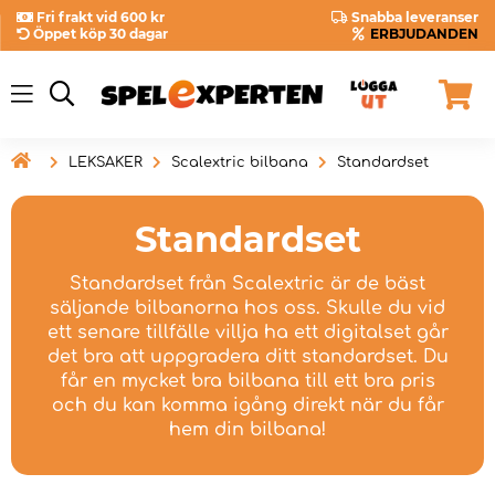
Fri frakt vid 600 kr
Snabba leveranser
Öppet köp 30 dagar
ERBJUDANDEN

LEKSAKER
Scalextric bilbana
Standardset
Standardset
Standardset från Scalextric är de bäst
säljande bilbanorna hos oss. Skulle du vid
ett senare tillfälle villja ha ett digitalset går
det bra att uppgradera ditt standardset. Du
får en mycket bra bilbana till ett bra pris
och du kan komma igång direkt när du får
hem din bilbana!