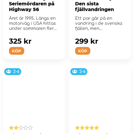
Seriemördaren på
Den sista
Highway 56
fjällvandringen
Året är 1995. Längs en
Ett par går på en
motorväg i USA hittas
vandring i de svenska
under sommaren flera
fjällen, men
m&...
återvänder...
325 kr
299 kr
KÖP
KÖP
2-6
2-6