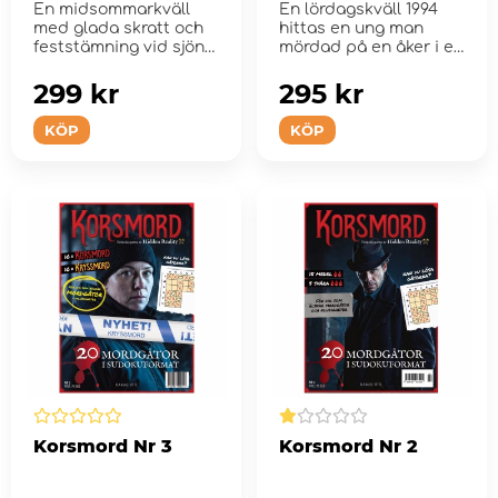
En midsommarkväll
En lördagskväll 1994
med glada skratt och
hittas en ung man
feststämning vid sjön –
mördad på en åker i en
allt...
l...
299 kr
295 kr
KÖP
KÖP
Korsmord Nr 3
Korsmord Nr 2