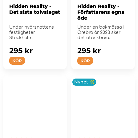
Hidden Reality -
Hidden Reality -
Det sista tolvslaget
Författarens egna
öde
Under nyårsnattens
Under en bokmässa i
festligheter i
Örebro år 2023 sker
Stockholm.
det otänkbara.
295 kr
295 kr
KÖP
KÖP
Nyhet