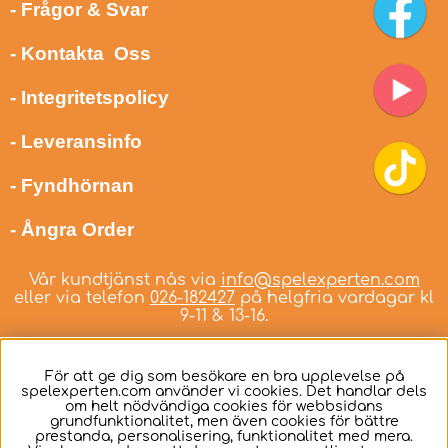
- Frågor & Svar
- Kontakta Oss
- Integritetspolicy
- Leveransinfo
- Fyndhörnan
- Ångra Order
Vår kundtjänst nås via
info@spelexperten.com
eller via telefon
026-182427
på helgfria vardagar kl
9-11 & 13-16.
För att ge dig som besökare en bra upplevelse på
spelexperten.com använder vi cookies. Det handlar dels
om helt nödvändiga cookies för webbsidans
Svenska
grundfunktionalitet, men även cookies för bättre
prestanda, personalisering, funktionalitet med mera.