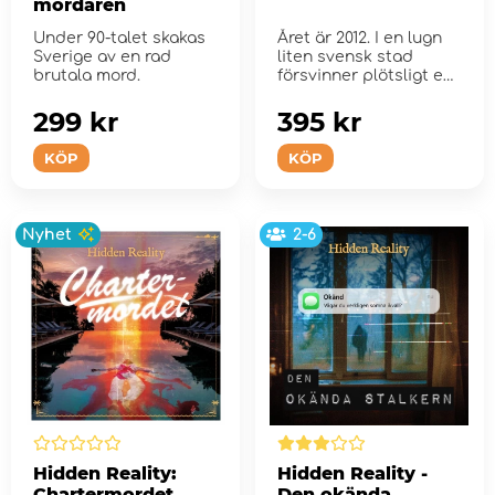
mördaren
Under 90-talet skakas
Året är 2012. I en lugn
Sverige av en rad
liten svensk stad
brutala mord.
försvinner plötsligt en
pe...
299 kr
395 kr
KÖP
KÖP
Nyhet
2-6
Hidden Reality:
Hidden Reality -
Chartermordet
Den okända