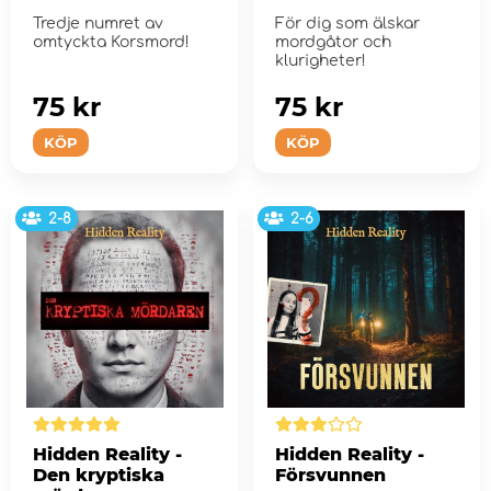
Tredje numret av
För dig som älskar
omtyckta Korsmord!
mordgåtor och
klurigheter!
75 kr
75 kr
KÖP
KÖP
2-8
2-6
Hidden Reality -
Hidden Reality -
Den kryptiska
Försvunnen