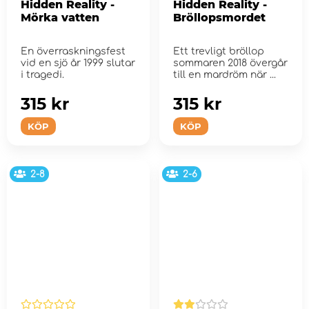
Hidden Reality -
Hidden Reality -
Mörka vatten
Bröllopsmordet
En överraskningsfest
Ett trevligt bröllop
vid en sjö år 1999 slutar
sommaren 2018 övergår
i tragedi.
till en mardröm när ...
315 kr
315 kr
KÖP
KÖP
2-8
2-6