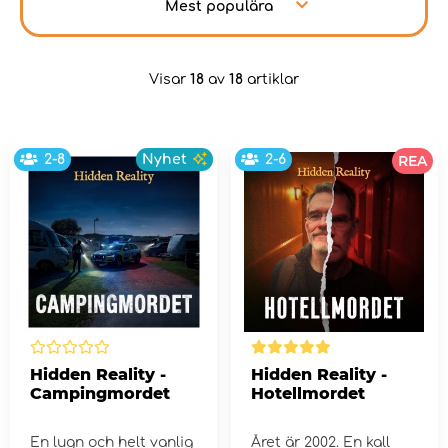
Mest populära
Visar
18
av
18
artiklar
2-8
Nyhet
2-6
REA
Hidden Reality -
Hidden Reality -
Campingmordet
Hotellmordet
En lugn och helt vanlig
Året är 2002. En kall