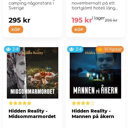
camping någonstans i
novembernatt på ett
Sverige
bortglömt hotell läng...
295 kr
195 kr
I lager
295 kr
KÖP
KÖP
2-8
2-6
Vi tipsar
Hidden Reality -
Hidden Reality -
Midsommarmordet
Mannen på åkern