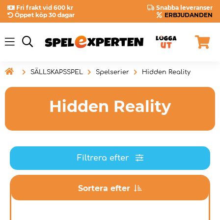
Fri frakt vid 600 kr
Snabba leveranser
Öppet köp 30 dagar
ERBJUDANDEN

SÄLLSKAPSSPEL
Spelserier
Hidden Reality
Hidden Reality
Filtrera efter
Sortera efter