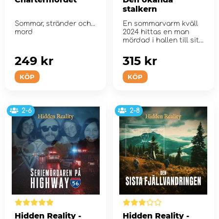
stalkern
Sommar, stränder och...
En sommarvarm kväll
mord
2024 hittas en man
mördad i hallen till sitt
hem.
249 kr
315 kr
KÖP
KÖP
2-6
2-8
Hidden Reality -
Hidden Reality -