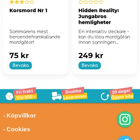
Korsmord Nr 1
Hidden Reality:
Jungabros
hemligheter
Sommarens mest
En interaktiv deckare -
beroendeframkallande
kan du lösa mordgåtan
mordgåtor!
innan sanningen
avslöjas?
75 kr
249 kr
Bevaka
Bevaka
- Köpvillkor
- Cookies