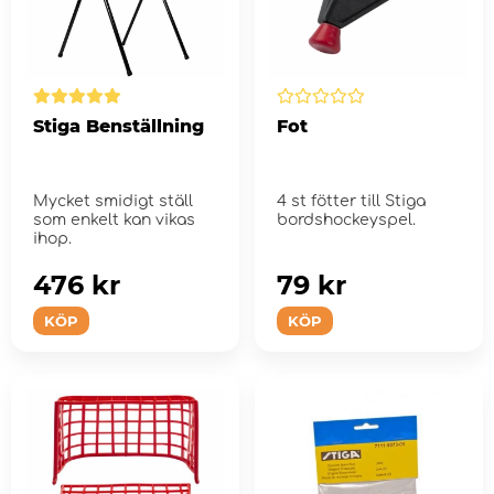
Stiga Benställning
Fot
Mycket smidigt ställ
4 st fötter till Stiga
som enkelt kan vikas
bordshockeyspel.
ihop.
476 kr
79 kr
KÖP
KÖP