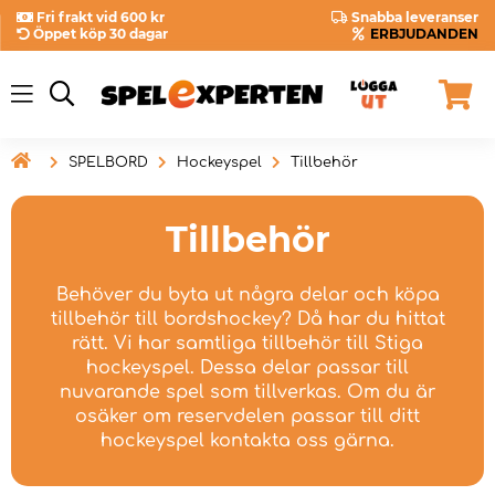
Fri frakt vid 600 kr
Snabba leveranser
Öppet köp 30 dagar
ERBJUDANDEN

SPELBORD
Hockeyspel
Tillbehör
Tillbehör
Behöver du byta ut några delar och köpa
tillbehör till bordshockey? Då har du hittat
rätt. Vi har samtliga tillbehör till Stiga
hockeyspel. Dessa delar passar till
nuvarande spel som tillverkas. Om du är
osäker om reservdelen passar till ditt
hockeyspel kontakta oss gärna.