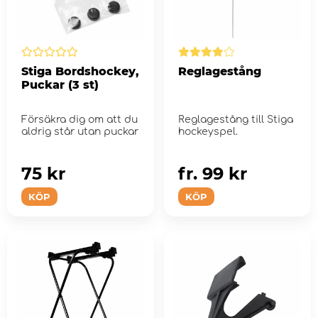
Stiga Bordshockey,
Reglagestång
Puckar (3 st)
Försäkra dig om att du
Reglagestång till Stiga
aldrig står utan puckar
hockeyspel.
75 kr
fr. 99 kr
KÖP
KÖP