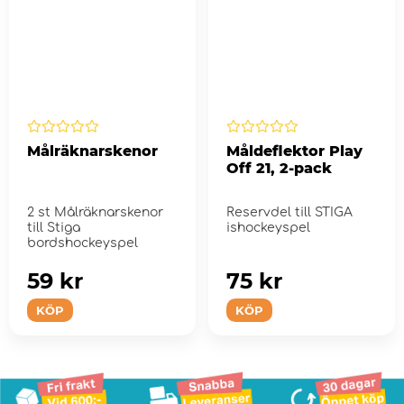
Målräknarskenor
Måldeflektor Play
Off 21, 2-pack
2 st Målräknarskenor
Reservdel till STIGA
till Stiga
ishockeyspel
bordshockeyspel
59 kr
75 kr
KÖP
KÖP