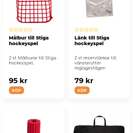
Målbur till Stiga
Länk till Stiga
hockeyspel
hockeyspel
2 st Målburar till Stiga
2 st reservlänkar till
hockeyspel.
vänsterytter
reglagestågen
95 kr
79 kr
KÖP
KÖP