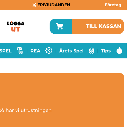
ERBJUDANDEN
Företag
TILL KASSAN
SPEL
REA
Årets Spel
Tips
|
|
|
så har vi utrustningen