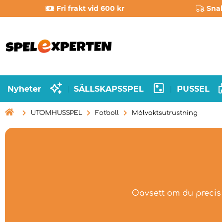
Fri frakt vid 600 kr
Sna
Nyheter
SÄLLSKAPSSPEL
PUSSEL
|
|

UTOMHUSSPEL
Fotboll
Målvaktsutrustning
Oavsett om du precis 