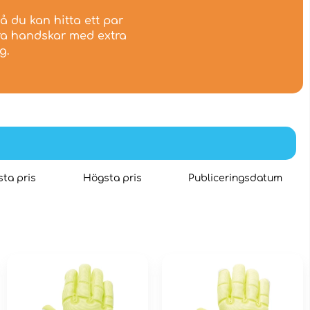
å du kan hitta ett par
bra handskar med extra
g.
ta pris
Högsta pris
Publiceringsdatum