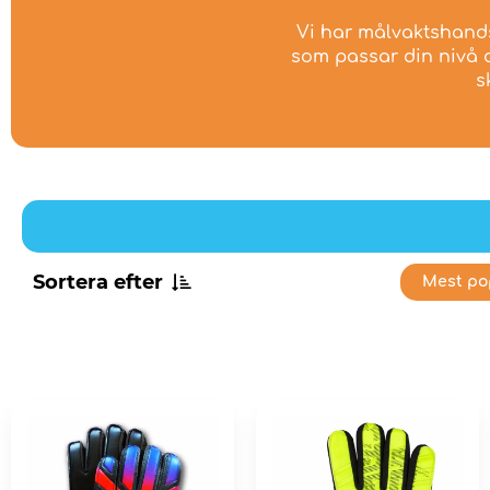
Vi har målvaktshandsk
som passar din nivå o
s
Sortera efter
Mest po