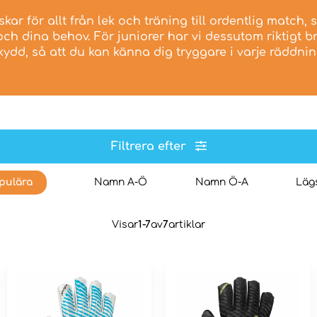
ar för allt från lek och träning till ordentlig match, s
ch dina behov. För juniorer har vi dessutom riktigt 
kydd, så att du kan känna dig tryggare i varje räddnin
Filtrera efter
pulära
Namn A-Ö
Namn Ö-A
Lägs
Visar
1-7
av
7
artiklar