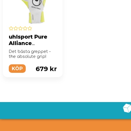
uhlsport Pure
Alliance
Absolutgrip
Det bästa greppet -
målvaktshandsk
the absolute grip!
e sz 7
679 kr
KÖP