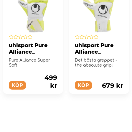
uhlsport Pure
uhlsport Pure
Alliance
Alliance
Supersoft
Absolutgrip
Pure Alliance Super
Det bästa greppet -
målvaktshandsk
målvaktshandsk
Soft
the absolute grip!
e gloves sz 7
e sz 8
499
kr
679 kr
KÖP
KÖP