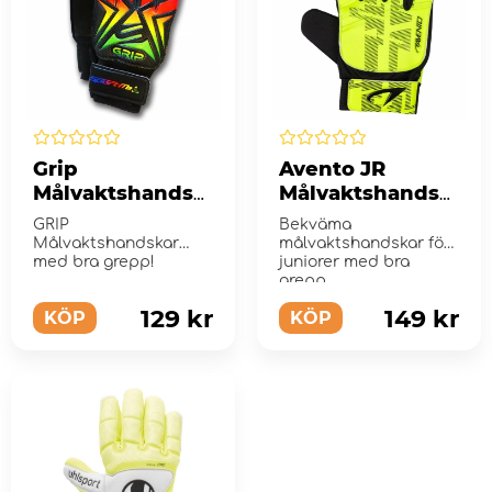
Grip
Avento JR
Målvaktshandsk
Målvaktshandsk
e - Regnbåge
ar Medium
GRIP
Bekväma
Målvaktshandskar
målvaktshandskar för
med bra grepp!
juniorer med bra
grepp.
129 kr
149 kr
KÖP
KÖP