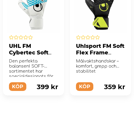
UHL FM
Uhlsport FM Soft
Cybertec Soft
Flex Frame
Flex Frame
Junior
Den perfekta
Målvaktshandskar –
balansen! SOFT-
komfort, grepp och
sortimentet har
stabilitet
specialdesignats för
nybörjare och...
399 kr
359 kr
KÖP
KÖP