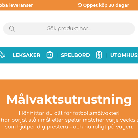
bba leveranser
Öppet köp 30 dagar
LEKSAKER
SPELBORD
UTOMHUS
|
|
|
Målvaktsutrustning
Här hittar du allt för fotbollsmålvakter!
har börjat stå i mål eller spelar matcher varje vecka 
som hjälper dig prestera – och ha roligt på vägen.