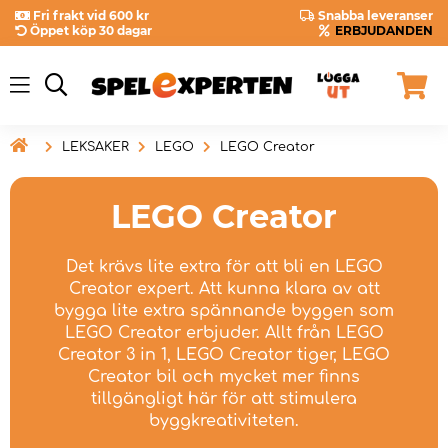
Fri frakt vid 600 kr
Snabba leveranser
Öppet köp 30 dagar
ERBJUDANDEN

LEKSAKER
LEGO
LEGO Creator
LEGO Creator
Det krävs lite extra för att bli en LEGO
Creator expert. Att kunna klara av att
bygga lite extra spännande byggen som
LEGO Creator erbjuder. Allt från LEGO
Creator 3 in 1, LEGO Creator tiger, LEGO
Creator bil och mycket mer finns
tillgängligt här för att stimulera
byggkreativiteten.