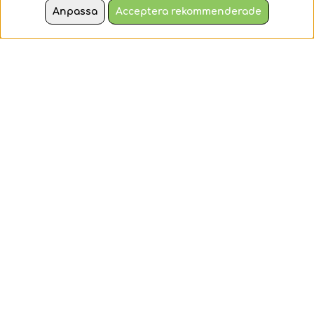
rymdfärja
ett magiskt land med
Anpassa
Acceptera rekommenderade
3-i-1-leksaken LEGO&...
87 kr
89 kr
Bevaka
Bevaka
Visa Fler
- Köpvillkor
- Cookies
- Frågor & Svar
- Kontakta Oss