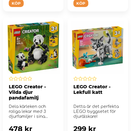
KÖP
KÖP
LEGO Creator -
LEGO Creator -
Vilda djur
Lekfull katt
pandafamilj
Dela kärleken och
Detta är det perfekta
roliga lekar med 3
LEGO byggsetet för
djurfamiljer i sina
djurälskare!
naturliga livsmiljöer.
478 kr
299 kr