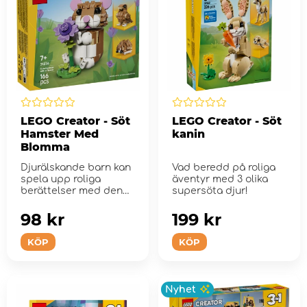
LEGO Creator - Söt
LEGO Creator - Söt
Hamster Med
kanin
Blomma
Djurälskande barn kan
Vad beredd på roliga
spela upp roliga
äventyr med 3 olika
berättelser med denna
supersöta djur!
byggsats.
98 kr
199 kr
KÖP
KÖP
Nyhet