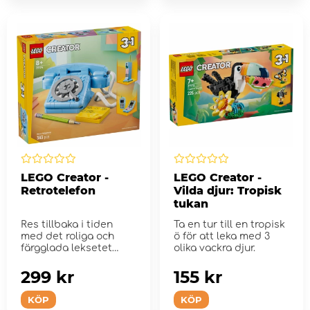
LEGO Creator -
LEGO Creator -
Retrotelefon
Vilda djur: Tropisk
tukan
Res tillbaka i tiden
Ta en tur till en tropisk
med det roliga och
ö för att leka med 3
färgglada leksetet
olika vackra djur.
LEGO Creator
Retrotelefon.
299 kr
155 kr
KÖP
KÖP