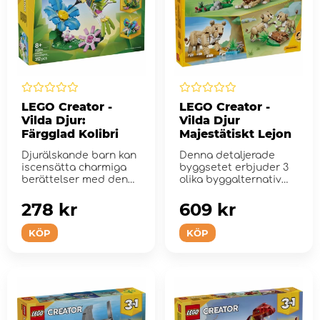
LEGO Creator -
LEGO Creator -
Vilda Djur:
Vilda Djur
Färgglad Kolibri
Majestätiskt Lejon
Djurälskande barn kan
Denna detaljerade
iscensätta charmiga
byggsetet erbjuder 3
berättelser med denna
olika byggalternativ
byggleksak.
med samma legobitar.
278 kr
609 kr
KÖP
KÖP