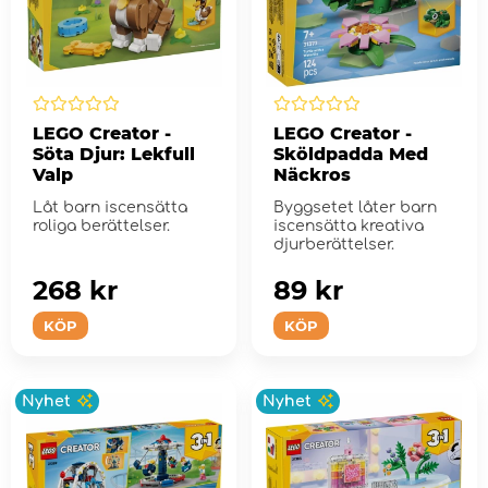
LEGO Creator -
LEGO Creator -
Söta Djur: Lekfull
Sköldpadda Med
Valp
Näckros
Låt barn iscensätta
Byggsetet låter barn
roliga berättelser.
iscensätta kreativa
djurberättelser.
268 kr
89 kr
KÖP
KÖP
Nyhet
Nyhet