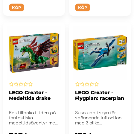
KÖP
KÖP
LEGO Creator -
LEGO Creator -
Medeltida drake
Flygplan: racerplan
Res tillbaka i tiden på
Susa upp i skyn för
fantastiska
spännande luftaction
medeltidsäventyr med
med 3 olika
3 olika mytiska djur!
flygfarkoster!