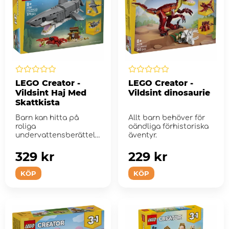
LEGO Creator -
LEGO Creator -
Vildsint Haj Med
Vildsint dinosaurie
Skattkista
Barn kan hitta på
Allt barn behöver för
roliga
oändliga förhistoriska
undervattensberättels
äventyr.
er med denna
byggsats.
329 kr
229 kr
KÖP
KÖP