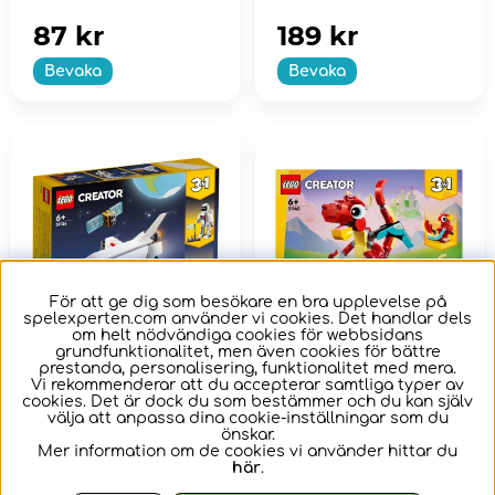
visa upp denna
Spelkonsol...
87 kr
189 kr
Bevaka
Bevaka
För att ge dig som besökare en bra upplevelse på
spelexperten.com använder vi cookies. Det handlar dels
om helt nödvändiga cookies för webbsidans
grundfunktionalitet, men även cookies för bättre
prestanda, personalisering, funktionalitet med mera.
LEGO Creator -
LEGO Creator - Röd
Vi rekommenderar att du accepterar samtliga typer av
cookies. Det är dock du som bestämmer och du kan själv
Rymdfärja
drake
välja att anpassa dina cookie-inställningar som du
önskar.
Mer information om de cookies vi använder hittar du
Actionfyllda rymdlekar
Barn kan uppleva
här
.
med en ombyggbar
spännande äventyr i