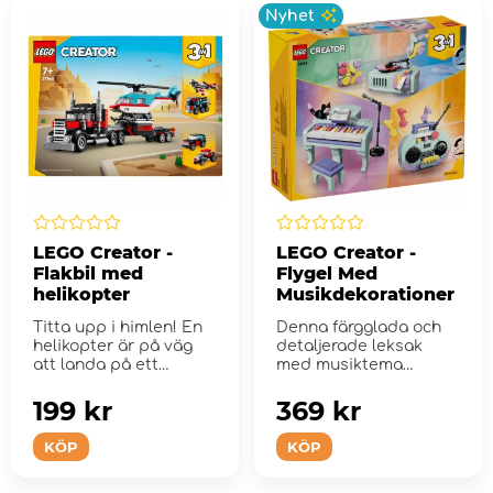
Nyhet
LEGO Creator -
LEGO Creator -
Flakbil med
Flygel Med
helikopter
Musikdekorationer
Titta upp i himlen! En
Denna färgglada och
helikopter är på väg
detaljerade leksak
att landa på ett
med musiktema
lastbil...
erbjuder 3 olika
byggalternati...
199 kr
369 kr
KÖP
KÖP