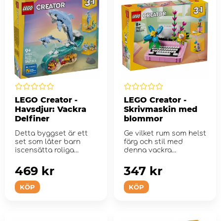
LEGO Creator -
LEGO Creator -
Havsdjur: Vackra
Skrivmaskin med
Delfiner
blommor
Detta byggset är ett
Ge vilket rum som helst
set som låter barn
färg och stil med
iscensätta roliga
denna vackra
berättelser.
Skrivmaskin med
blommor.
469 kr
347 kr
KÖP
KÖP