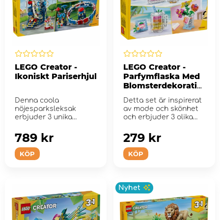
LEGO Creator -
LEGO Creator -
Ikoniskt Pariserhjul
Parfymflaska Med
Blomsterdekoratio
n
Denna coola
Detta set är inspirerat
nöjesparksleksak
av mode och skönhet
erbjuder 3 unika
och erbjuder 3 olika
skapelser med samma
byggalternati...
uppsättning ...
789 kr
279 kr
KÖP
KÖP
Nyhet