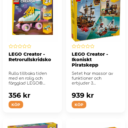
LEGO Creator -
LEGO Creator -
Retrorullskridsko
Ikoniskt
Piratskepp
Rulla tillbaka tiden
Setet har massor av
med en rolig och
funktioner och
färgglad LEGO®
erbjuder 3
Creator
byggalternativ med
Retrorullskridsko.
samma klossar.
356 kr
939 kr
KÖP
KÖP