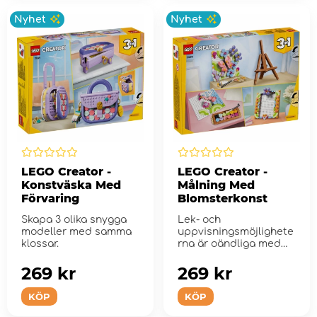
Nyhet
Nyhet
LEGO Creator -
LEGO Creator -
Konstväska Med
Målning Med
Förvaring
Blomsterkonst
Skapa 3 olika snygga
Lek- och
modeller med samma
uppvisningsmöjlighete
klossar.
rna är oändliga med
detta byggsetet LEGO
Cr...
269 kr
269 kr
KÖP
KÖP