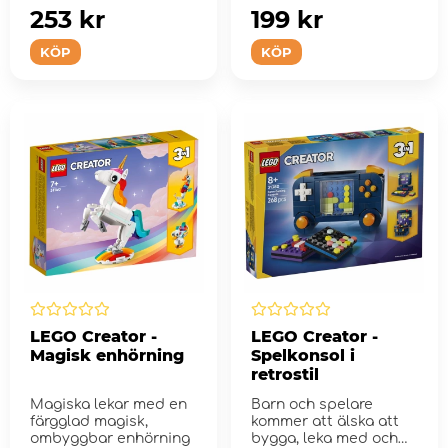
253 kr
199 kr
KÖP
KÖP
LEGO Creator -
LEGO Creator -
Magisk enhörning
Spelkonsol i
retrostil
Magiska lekar med en
Barn och spelare
färgglad magisk,
kommer att älska att
ombyggbar enhörning
bygga, leka med och