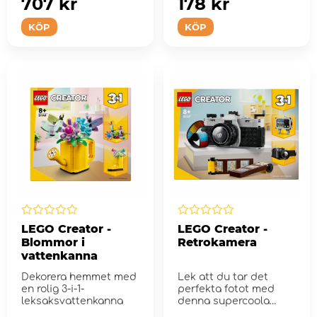
707 kr
178 kr
KÖP
KÖP
LEGO Creator -
LEGO Creator -
Blommor i
Retrokamera
vattenkanna
Dekorera hemmet med
Lek att du tar det
en rolig 3-i-1-
perfekta fotot med
leksaksvattenkanna
denna supercoola
retrokamera.