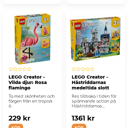
LEGO Creator -
LEGO Creator -
Vilda djur: Rosa
Hästriddarnas
flamingo
medeltida slott
Ta med skönheten och
Res tillbaka i tiden för
färgen från en tropisk
spännande action på
ö.
Hästriddarnas
medeltida...
229 kr
1361 kr
KÖP
KÖP