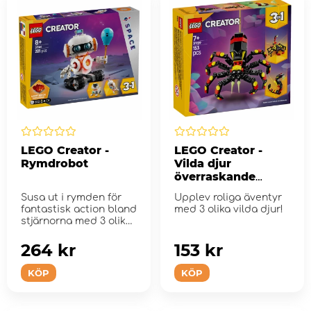
LEGO Creator -
LEGO Creator -
Rymdrobot
Vilda djur
överraskande
spindel
Susa ut i rymden för
Upplev roliga äventyr
fantastisk action bland
med 3 olika vilda djur!
stjärnorna med 3 olika
byggaltern...
264 kr
153 kr
KÖP
KÖP