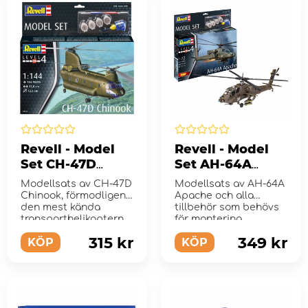
Revell - Model
Revell - Model
Set CH-47D
Set AH-64A
Chinook 1:144
Apache 1:72
Modellsats av CH-47D
Modellsats av AH-64A
Chinook, förmodligen
Apache och alla
den mest kända
tillbehör som behövs
transporthelikoptern ...
för montering
315 kr
349 kr
KÖP
KÖP