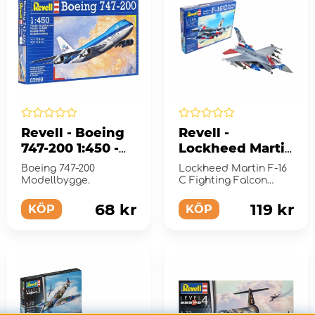
Revell - Boeing
Revell -
747-200 1:450 -
Lockheed Martin
22 Bitar
F-16 C Fighting
Boeing 747-200
Lockheed Martin F-16
Falcon 1:144 - 70
Modellbygge.
C Fighting Falcon
Bitar
Modellbygge.
68 kr
119 kr
KÖP
KÖP