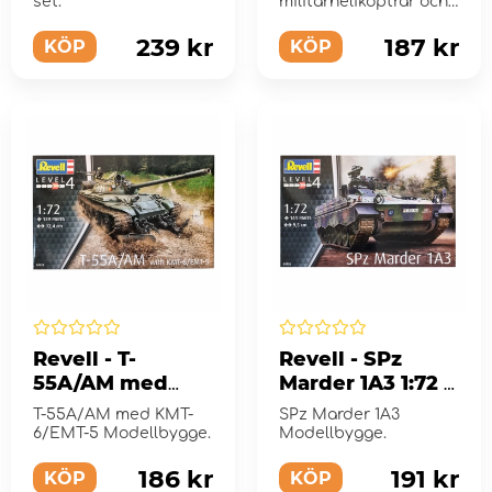
set.
militärhelikoptrar och
älskar detaljerad
modellering?
239 kr
187 kr
KÖP
KÖP
Revell - T-
Revell - SPz
55A/AM med
Marder 1A3 1:72 -
KMT-6/EMT-5 1:72
161 Bitar
T-55A/AM med KMT-
SPz Marder 1A3
- 139 Bitar
6/EMT-5 Modellbygge.
Modellbygge.
186 kr
191 kr
KÖP
KÖP