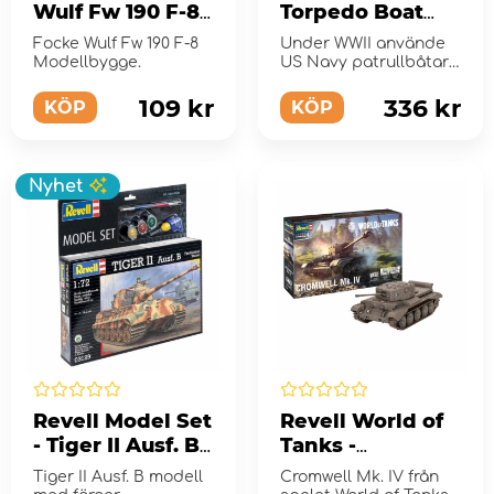
Wulf Fw 190 F-8
Torpedo Boat
1:72 - 46 Bitar
PT-160 1:72
Focke Wulf Fw 190 F-8
Under WWII använde
Modellbygge.
US Navy patrullbåtar
av typen PT för att
undersök...
109 kr
336 kr
KÖP
KÖP
Nyhet
Revell Model Set
Revell World of
- Tiger II Ausf. B
Tanks -
1:72
Cromwell Mk. IV
Tiger II Ausf. B modell
Cromwell Mk. IV från