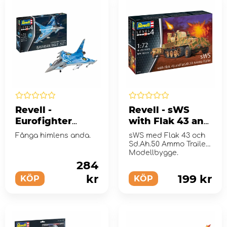
Revell -
Revell - sWS
Eurofighter
with Flak 43 and
Typhoon The
Sd.Ah.50 Ammo
Fånga himlens anda.
sWS med Flak 43 och
Bavarian Tiger
Trailer 1:72 - 252
Sd.Ah.50 Ammo Trailer
2021
Bitar
Modellbygge.
284
kr
199 kr
KÖP
KÖP