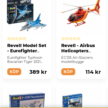
Revell Model Set
Revell - Airbus
- Eurofighter
Helicopters
Typhoon
EC135 Air-
Eurofighter Typhoon
EC135 Air-Glaciers
Bavarian Tiger
Glaciers 1:72 - 75
Bavarian Tiger 2021
modellbygge
2021 1:72 - 85
Modell set.
Bitar
389 kr
114 kr
Bitar
KÖP
KÖP