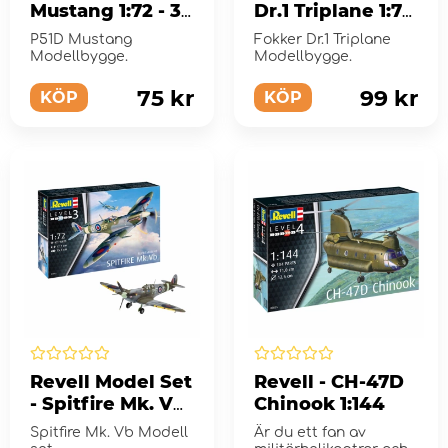
Mustang 1:72 - 34
Dr.1 Triplane 1:72
Bitar
- 37 Bitar
P51D Mustang
Fokker Dr.1 Triplane
Modellbygge.
Modellbygge.
75 kr
99 kr
KÖP
KÖP
Revell Model Set
Revell - CH-47D
- Spitfire Mk. Vb
Chinook 1:144
1:72 - 42 Bitar
Spitfire Mk. Vb Modell
Är du ett fan av