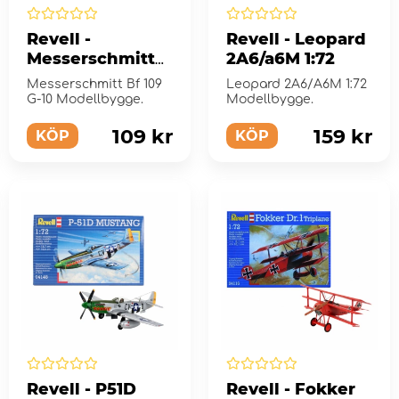
Revell -
Revell - Leopard
Messerschmitt
2A6/a6M 1:72
Bf 109 G-10 1:72 -
Messerschmitt Bf 109
Leopard 2A6/A6M 1:72
37 Bitar
G-10 Modellbygge.
Modellbygge.
109 kr
159 kr
KÖP
KÖP
Revell - P51D
Revell - Fokker