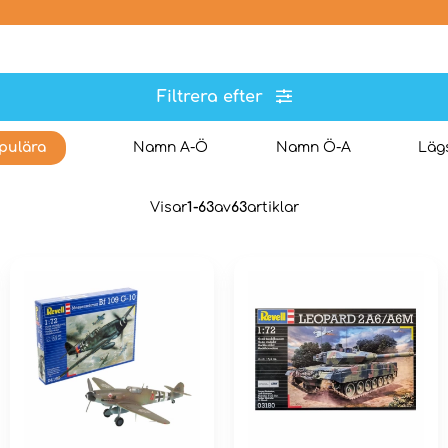
Filtrera efter
pulära
Namn A-Ö
Namn Ö-A
Lägs
Visar
1-63
av
63
artiklar