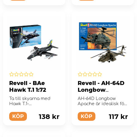
Revell - BAe
Revell - AH-64D
Hawk T.1 1:72
Longbow
Apache 1:144
Ta till skyarna med
AH-64D Longbow
Hawk T.1-
Apache är idealisk för
modellsatsen.
visningar och
samlingar.
138 kr
117 kr
KÖP
KÖP