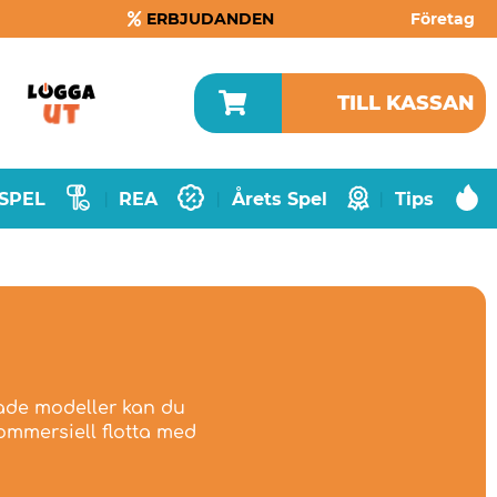
ERBJUDANDEN
Företag
TILL KASSAN
SPEL
REA
Årets Spel
Tips
|
|
|
rade modeller kan du
kommersiell flotta med