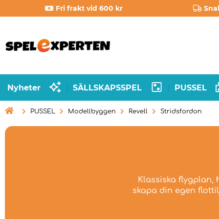
Fri frakt vid 600 kr
Sna
Nyheter
SÄLLSKAPSSPEL
PUSSEL
|
|

PUSSEL
Modellbyggen
Revell
Stridsfordon
Klassiska flygplan,
skapa din egen flotti