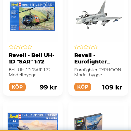
Revell - Bell UH-
Revell -
1D "SAR" 1:72
Eurofighter
TYPHOON 1:144 -
Bell UH-1D "SAR" 1:72
Eurofighter TYPHOON
63 Bitar
Modellbygge.
Modellbygge.
99 kr
109 kr
KÖP
KÖP