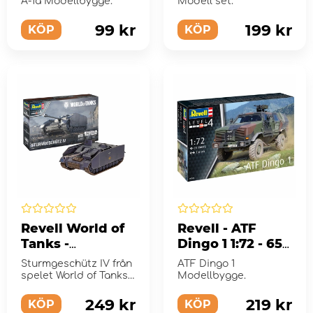
56 Bitar
- 67 Bitar
A-1a Modellbygge.
Modell set.
99 kr
199 kr
KÖP
KÖP
Revell World of
Revell - ATF
Tanks -
Dingo 1 1:72 - 65
Sturmgeschütz
Bitar
Sturmgeschütz IV från
ATF Dingo 1
IV 1:72 - 101 Bitar
spelet World of Tanks
Modellbygge.
Modellbygge.
249 kr
219 kr
KÖP
KÖP