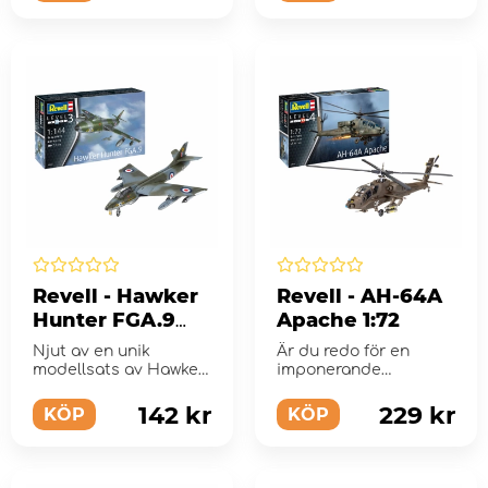
Revell - Hawker
Revell - AH-64A
Hunter FGA.9
Apache 1:72
1:144
Njut av en unik
Är du redo för en
modellsats av Hawker
imponerande
Hunter FGA.9.
modellupplevelse?
142 kr
229 kr
KÖP
KÖP