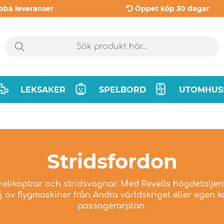
bba leveranser
Öppet köp 30 dagar
LEKSAKER
SPELBORD
UTOMHUS
|
|
|
Stridsfordon
 helikoptrar och stridsvagnar. Med Revells högdetalje
lj av flygmaskiner från Andra världskriget eller egen 
passagerarplan.