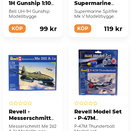
1H Gunship 1:100
Supermarine
- 70 Bitar
Spitfire Mk V
Bell UH-1H Gunship
Supermarine Spitfire
1:72 - 39 Bitar
Modellbygge.
Mk V Modellbygge.
99 kr
119 kr
KÖP
KÖP
Revell -
Revell Model Set
Messerschmitt
- P-47M
Me 262 A-1a 1:72 -
Thunderbolt 1:72
Messerschmitt Me 262
P-47M Thunderbolt