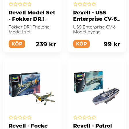
Revell Model Set
Revell - USS
- Fokker DR.1
Enterprise CV-6
Triplane 1:72 - 37
1:1200 - 38 Bitar
Fokker DR.1 Triplane
USS Enterprise CV-6
Bitar
Modell set.
Modellbygge.
239 kr
99 kr
KÖP
KÖP
Revell - Focke
Revell - Patrol