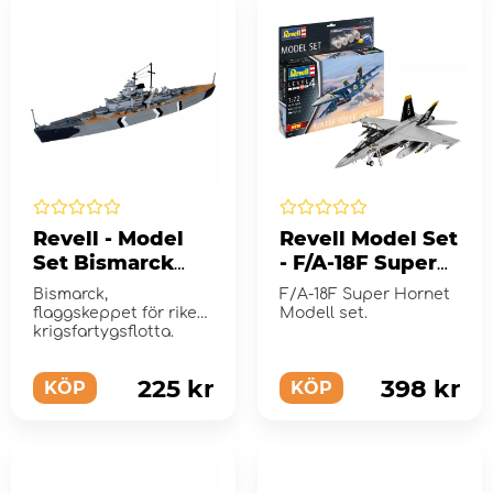
Revell - Model
Revell Model Set
Set Bismarck
- F/A-18F Super
1:1200
Hornet 1:72 - 97
Bismarck,
F/A-18F Super Hornet
Bitar
flaggskeppet för rikets
Modell set.
krigsfartygsflotta.
225 kr
398 kr
KÖP
KÖP