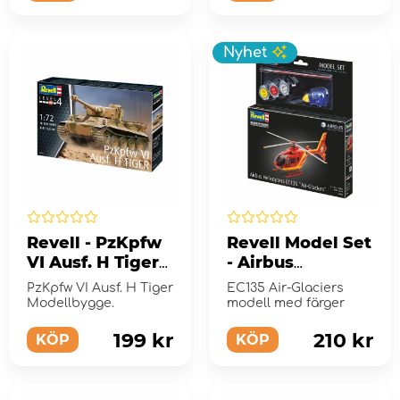
Nyhet
Revell - PzKpfw
Revell Model Set
VI Ausf. H Tiger
- Airbus
1:72 - 180 Bitar
Helicopters
PzKpfw VI Ausf. H Tiger
EC135 Air-Glaciers
EC135 Air-
Modellbygge.
modell med färger
Glaciers 1:72 - 75
199 kr
210 kr
KÖP
Bitar
KÖP