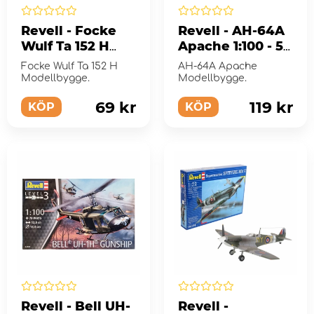
Revell - Focke
Revell - AH-64A
Wulf Ta 152 H
Apache 1:100 - 56
1:72 - 39 Bitar
Bitar
Focke Wulf Ta 152 H
AH-64A Apache
Modellbygge.
Modellbygge.
69 kr
119 kr
KÖP
KÖP
Revell - Bell UH-
Revell -