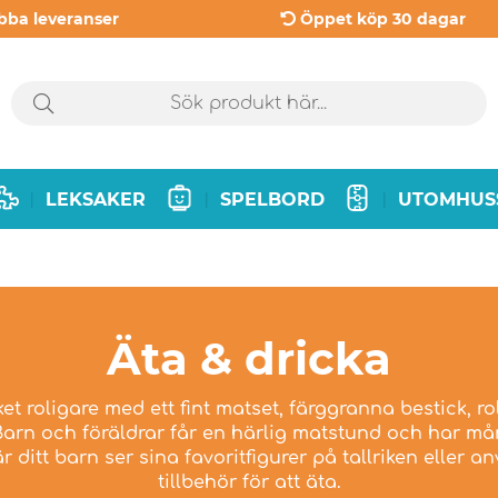
bba leveranser
Öppet köp 30 dagar
LEKSAKER
SPELBORD
UTOMHUS
|
|
|
Äta & dricka
 roligare med ett fint matset, färggranna bestick, ro
Barn och föräldrar får en härlig matstund och har m
r ditt barn ser sina favoritfigurer på tallriken eller
tillbehör för att äta.