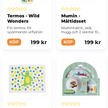
Termos - Wild
Mumin -
Wonders
Måltidsset
Fin termos för
Mumintallrik, skål,
spännande utflykter.
mugg och 2 skedar för
spädbarn och
småbarn
199 kr
199 kr
KÖP
KÖP