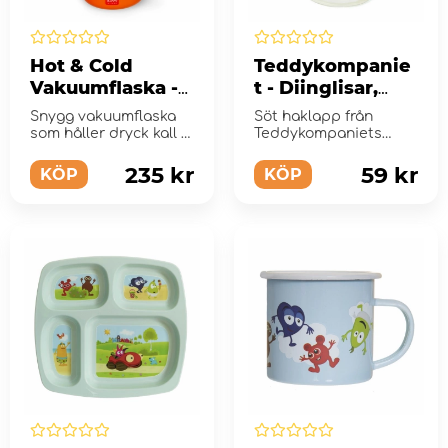
Hot & Cold
Teddykompanie
Vakuumflaska -
t - Diinglisar,
Tiger
Haklapp, Kossa
Snygg vakuumflaska
Söt haklapp från
som håller dryck kall i
Teddykompaniets
upp till 24 timmar och
Diinglisar utformad
varm i upp till 1...
som en ko.
235 kr
59 kr
KÖP
KÖP