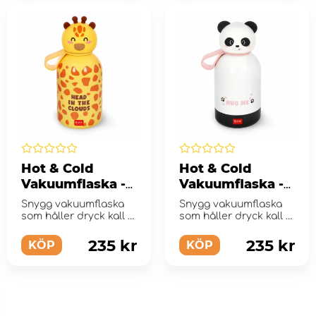
Hot & Cold
Hot & Cold
Vakuumflaska -
Vakuumflaska -
Giraffe
Panda
Snygg vakuumflaska
Snygg vakuumflaska
som håller dryck kall i
som håller dryck kall i
upp till 24 timmar och
upp till 24 timmar och
varm i upp till 1...
varm i upp till 1...
235 kr
235 kr
KÖP
KÖP