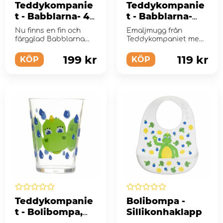
Teddykompanie
Teddykompanie
t - Babblarna- 4-
t - Babblarna-
facks tallrik
Emaljmugg
Nu finns en fin och
Emaljmugg från
färgglad Babblarna
Teddykompaniet med
sektionstallrik med
ett lekfullt motiv av
fyra fack att dela upp
Babblarna.
199 kr
119 kr
KÖP
KÖP
g...
Teddykompanie
Bolibompa -
t - Bolibompa,
Sillikonhaklapp