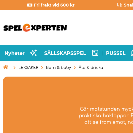
Fri frakt vid 600 kr
Sna
Nyheter
SÄLLSKAPSSPEL
PUSSEL
|
|

LEKSAKER
Barn & baby
Äta & dricka
Gör matstunden mycket
praktiska haklappar. 
att se fram emot, nä