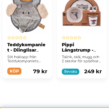
Teddykompanie
Pippi
t - Diinglisar
Långstrump -
Wild, Haklapp,
Måltidsset
Söt haklapp från
Tallrik, skål, mugg och
Elefant
Teddykompaniets
2 skedar för spädbarn
Diinglisar utformad
och småbarn.
som en elefant.
79 kr
249 kr
KÖP
Bevaka