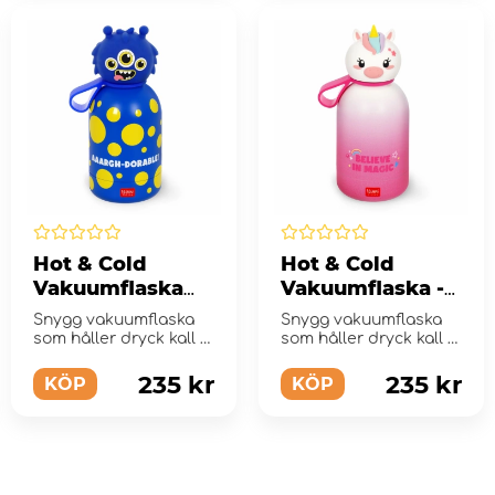
Hot & Cold
Hot & Cold
Vakuumflaska
Vakuumflaska -
Monster
Unicorn
Snygg vakuumflaska
Snygg vakuumflaska
som håller dryck kall i
som håller dryck kall i
upp till 24 timmar och
upp till 24 timmar och
varm i upp till 1...
varm i upp till 1...
235 kr
235 kr
KÖP
KÖP