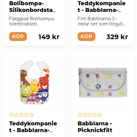
Bolibompa-
Teddykompanie
Silikonbordstabl
t - Babblarna-
ett
Matset, 3 delar
Färgglad Bolibompa
Fint Babblarna 3 -
bordstablett.
delar set som förgyller
måltiden.
149 kr
329 kr
KÖP
KÖP
Teddykompanie
Babblarna -
t - Babblarna-
Picknickfilt