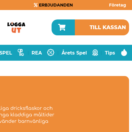
ERBJUDANDEN
Företag
TILL KASSAN
SPEL
REA
Årets Spel
Tips
|
|
|
liga dricksflaskor och
ånga kladdiga måltider
 använder barnvänliga