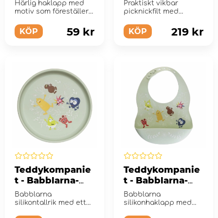
Haklapp, Vi är
Härlig haklapp med
Praktiskt vikbar
Babblarna
motiv som föreställer
picknickfilt med
Babblarna.
populära Babblarna.
59 kr
219 kr
KÖP
KÖP
Teddykompanie
Teddykompanie
t - Babblarna-
t - Babblarna-
Silikontallrik, I
Silikonhaklapp, I
Babblarna
Babblarna
naturen
naturen
silikontallrik med ett
silikonhaklapp med
fint motiv av alla
ett fint motiv av alla