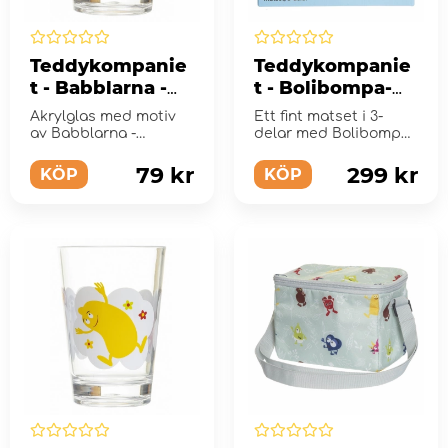
Teddykompanie
Teddykompanie
t - Babblarna -
t - Bolibompa-
Akrylglas,
Matset, 3 delar
Akrylglas med motiv
Ett fint matset i 3-
Dadda/Diddi/Do
av Babblarna -
delar med Bolibompa
ddo
Dadda/Diddi/Doddo
motiv.
79 kr
299 kr
KÖP
KÖP