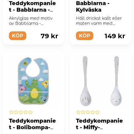
Teddykompanie
Babblarna -
t - Babblarna -
Kylväska
Akrylglas,
Akrylglas med motiv
Håll drickat kallt eller
Babba/Bibbi/Bo
av Babblarna -
maten varm med
bbo
Babba/Bibbi/Bobbo
Babblarnas Kylväska.
79 kr
149 kr
KÖP
KÖP
Teddykompanie
Teddykompanie
t - Bolibompa-
t - Miffy-