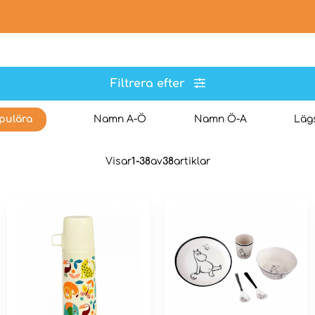
Filtrera efter
pulära
Namn A-Ö
Namn Ö-A
Lägs
Visar
1-38
av
38
artiklar