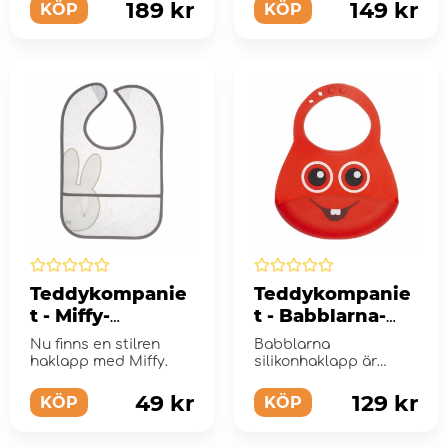
Bolibompa...
färgglatt motiv av alla
189 kr
149 kr
KÖP
KÖP
Bab...
Teddykompanie
Teddykompanie
t - Miffy-
t - Babblarna-
Haklapp
Silikonhaklapp,
Nu finns en stilren
Babblarna
Bobbo
haklapp med Miffy.
silikonhaklapp är
behagligt mjuk och
den smarta fickan
49 kr
129 kr
KÖP
KÖP
samlar upp matspil...