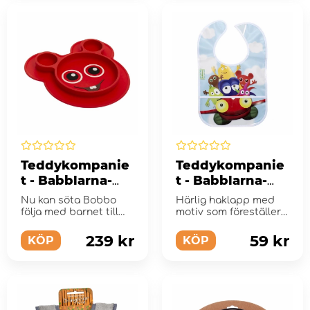
Teddykompanie
Teddykompanie
t - Babblarna-
t - Babblarna-
Silikontallrik,
Haklapp,
Nu kan söta Bobbo
Härlig haklapp med
Bobbo
Babblarna
följa med barnet till
motiv som föreställer
matbordet, En
Flyger
Babblarna.
praktisk silikontallrik ...
239 kr
59 kr
KÖP
KÖP