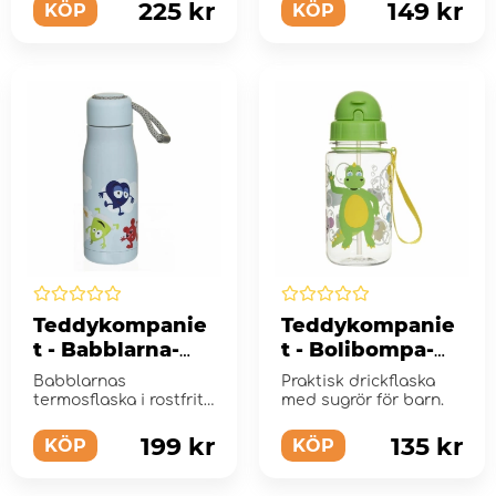
babblarna i naturen.
babblarna i naturen.
225 kr
149 kr
KÖP
KÖP
Teddykompanie
Teddykompanie
t - Babblarna-
t - Bolibompa-
Termosflaska
Vattenflaska
Babblarnas
Praktisk drickflaska
termosflaska i rostfritt
med sugrör för barn.
stål är perfekt att ha
med sig på utf...
199 kr
135 kr
KÖP
KÖP