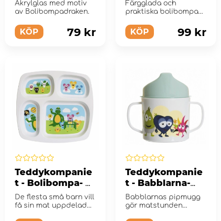
Akrylglas
Akrylglas med motiv
Färgglada och
av Bolibompadraken.
praktiska bolibompa
silikonhaklapp.
79 kr
99 kr
KÖP
KÖP
Teddykompanie
Teddykompanie
t - Bolibompa- 4-
t - Babblarna-
fack tallrik
Pipmugg med
De flesta små barn vill
Babblarnas pipmugg
handtag
få sin mat uppdelad
gör matstunden
på sin tallrik. Med
roligare med ett