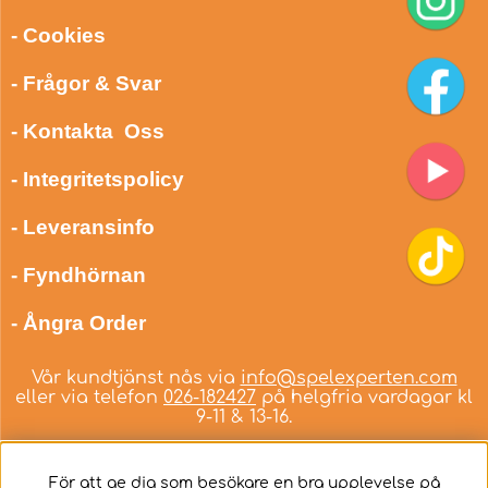
- Cookies
- Frågor & Svar
- Kontakta Oss
- Integritetspolicy
- Leveransinfo
- Fyndhörnan
- Ångra Order
Vår kundtjänst nås via
info@spelexperten.com
eller via telefon
026-182427
på helgfria vardagar kl
9-11 & 13-16.
För att ge dig som besökare en bra upplevelse på