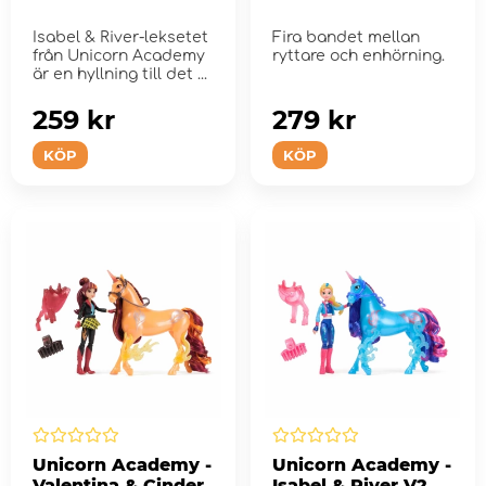
Isabel & River-leksetet
Fira bandet mellan
från Unicorn Academy
ryttare och enhörning.
är en hyllning till det ...
259 kr
279 kr
KÖP
KÖP
Unicorn Academy -
Unicorn Academy -
Valentina & Cinder
Isabel & River V2