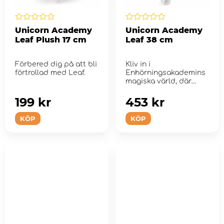
Unicorn Academy
Unicorn Academy
Leaf Plush 17 cm
Leaf 38 cm
Förbered dig på att bli
Kliv in i
förtrollad med Leaf.
Enhörningsakademins
magiska värld, där
vänskapen regerar.
199 kr
453 kr
KÖP
KÖP