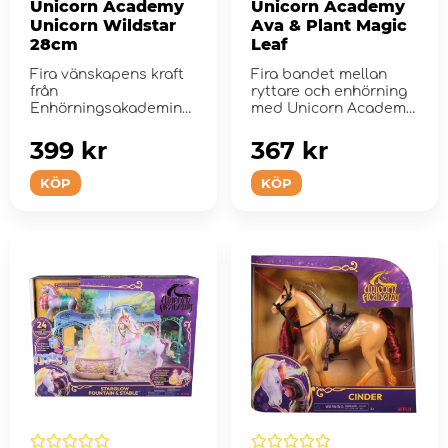
Unicorn Academy
Unicorn Academy
Unicorn Wildstar
Ava & Plant Magic
28cm
Leaf
Fira vänskapens kraft
Fira bandet mellan
från
ryttare och enhörning
Enhörningsakademin
med Unicorn Academy
med Sophias
Ava & Leaf-setet.
enhörning ...
399 kr
367 kr
KÖP
KÖP