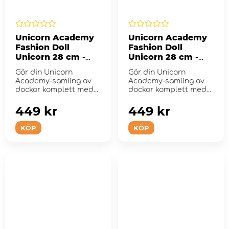
Unicorn Academy
Unicorn Academy
Fashion Doll
Fashion Doll
Unicorn 28 cm -
Unicorn 28 cm -
River
Leaf
Gör din Unicorn
Gör din Unicorn
Academy-samling av
Academy-samling av
dockor komplett med
dockor komplett med
Isabels enhörning
Avas enhörning Leaf.
River.
449 kr
449 kr
KÖP
KÖP