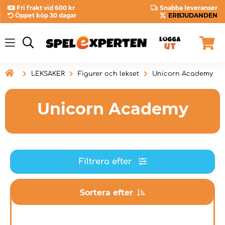
Fri frakt vid 600 kr
Snabba leveranser
Öppet köp 30 dagar
ERBJUDANDEN

LEKSAKER
Figurer och lekset
Unicorn Academy
Unicorn Academy
Filtrera efter
Sortera efter