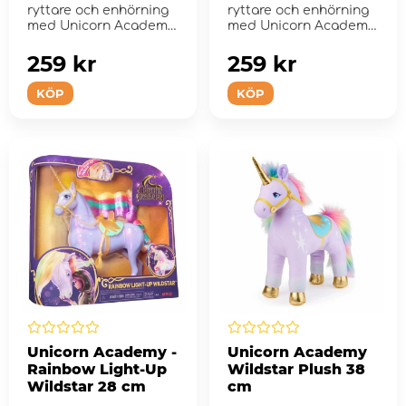
ryttare och enhörning
ryttare och enhörning
med Unicorn Academy
med Unicorn Academy
Valentina & Cinder...
Layla & Glacier-se...
259 kr
259 kr
KÖP
KÖP
Unicorn Academy -
Unicorn Academy
Rainbow Light-Up
Wildstar Plush 38
Wildstar 28 cm
cm