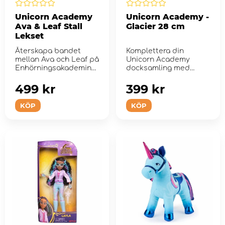
Unicorn Academy
Unicorn Academy -
Ava & Leaf Stall
Glacier 28 cm
Lekset
Återskapa bandet
Komplettera din
mellan Ava och Leaf på
Unicorn Academy
Enhörningsakademin
docksamling med
med det hä...
Laylas enhörning,
Glacier.
499 kr
399 kr
KÖP
KÖP