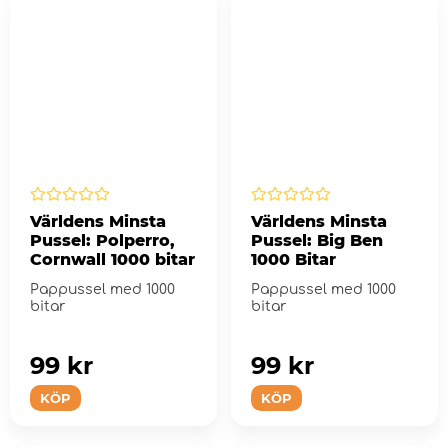
Världens Minsta
Världens Minsta
Pussel: Polperro,
Pussel: Big Ben
Cornwall 1000 bitar
1000 Bitar
Pappussel med 1000
Pappussel med 1000
bitar
bitar
99 kr
99 kr
KÖP
KÖP