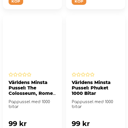
KÖP
KÖP
Världens Minsta
Världens Minsta
Pussel: The
Pussel: Phuket
Colosseum, Rome
1000 Bitar
1000 bitar
Pappussel med 1000
Pappussel med 1000
bitar
bitar
99 kr
99 kr