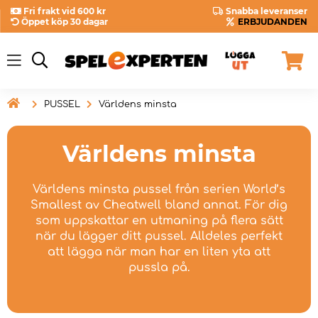
Fri frakt vid 600 kr
Snabba leveranser
Öppet köp 30 dagar
ERBJUDANDEN

PUSSEL
Världens minsta
Världens minsta
Världens minsta pussel från serien World’s
Smallest av Cheatwell bland annat. För dig
som uppskattar en utmaning på flera sätt
när du lägger ditt pussel. Alldeles perfekt
att lägga när man har en liten yta att
pussla på.