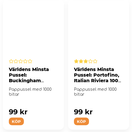
Världens Minsta
Världens Minsta
Pussel:
Pussel: Portofino,
Buckingham
Italian Riviera 1000
Palace, London
bitar
Pappussel med 1000
Pappussel med 1000
1000 bitar
bitar
bitar
99 kr
99 kr
KÖP
KÖP