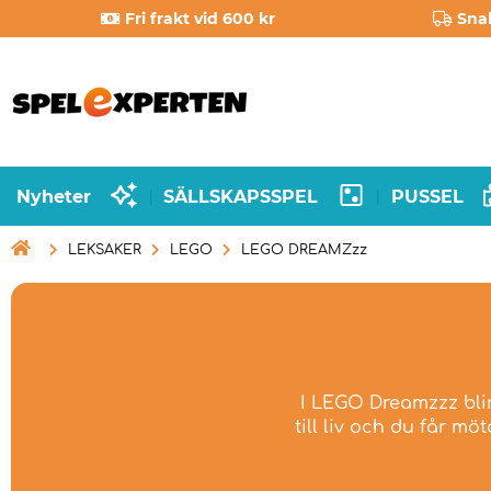
Fri frakt vid 600 kr
Sna
Nyheter
SÄLLSKAPSSPEL
PUSSEL
|
|

LEKSAKER
LEGO
LEGO DREAMZzz
I LEGO Dreamzzz blir
till liv och du får m