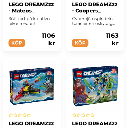
LEGO DREAMZzz
LEGO DREAMZzz
- Mateos
- Coopers
sprayfärgsbil
tigerrobot och
Sätt fart på kreativa
Cyberhjärnspindeln
Zeros hot rod-bil
lekar med ett
tömmer en oskyldig
fantasifullt fordonsset
drömmare på
kreativitet och dr...
1106
1163
kr
kr
KÖP
KÖP
LEGO DREAMZzz
LEGO DREAMZzz