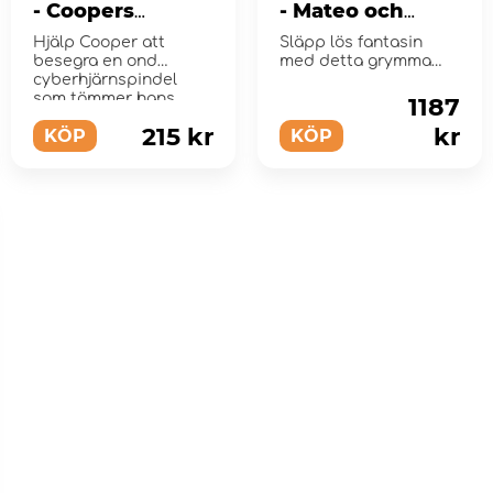
- Coopers
- Mateo och
spelkontrollplan
riddarstridsrobo
Hjälp Cooper att
Släpp lös fantasin
ten Z-Blob
besegra en ond
med detta grymma
cyberhjärnspindel
robotleksak som låter
som tömmer hans
barn vara kreat...
1187
fordon!
215 kr
kr
KÖP
KÖP