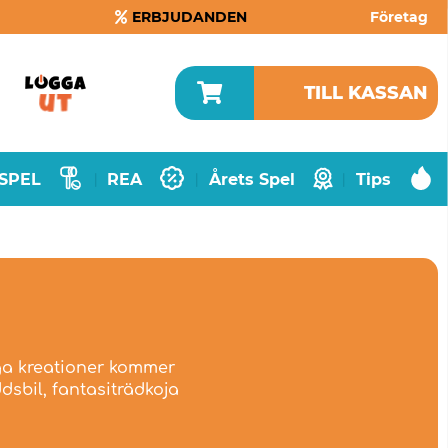
ERBJUDANDEN
Företag
TILL KASSAN
SPEL
REA
Årets Spel
Tips
|
|
|
iga kreationer kommer
dsbil, fantasiträdkoja