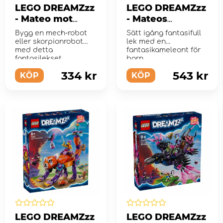
LEGO DREAMZzz
LEGO DREAMZzz
- Mateo mot
- Mateos
cyberhjärnrobot
eldkameleont
Bygg en mech-robot
Sätt igång fantasifull
en
eller skorpionrobot
lek med en
med detta
fantasikameleont för
fantasilekset
barn
334 kr
543 kr
KÖP
KÖP
LEGO DREAMZzz
LEGO DREAMZzz