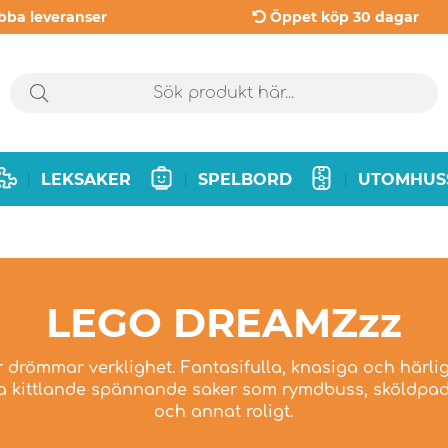
bba leveranser
Öppet köp 30 dagar
LEKSAKER
SPELBORD
UTOMHUS
|
|
|
LEGO DREAMZzz
 drömmar verklighet. Fantasifulla, knasiga och härl
öta kittlande spännande saker som rymdbuss, sköldpad
och annat roligt.