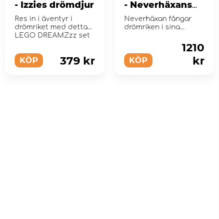
- Izzies drömdjur
- Neverhäxans
midnattskorp
Res in i äventyr i
Neverhäxan fångar
drömriket med detta
drömriken i sina
LEGO DREAMZzz set
drömburkar och
förtrollar de...
1210
379 kr
kr
KÖP
KÖP