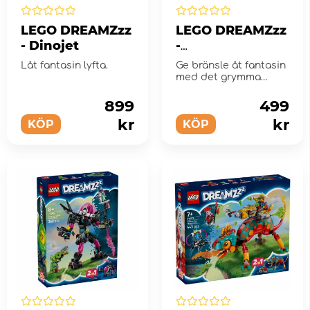
LEGO DREAMZzz
LEGO DREAMZzz
- Dinojet
-
Mardrömmarnas
Låt fantasin lyfta.
Ge bränsle åt fantasin
Skorpiongrävare
med det grymma
byggsetet
Mardrömmarnas
899
499
skorpiongr&...
kr
kr
KÖP
KÖP