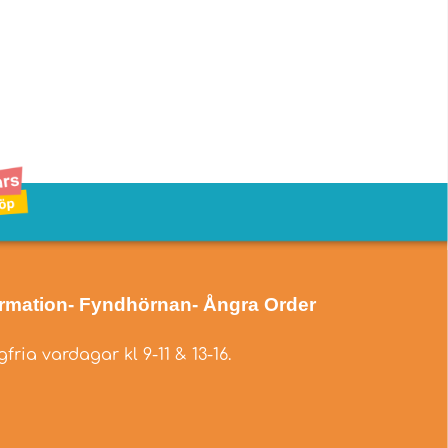
ormation
- Fyndhörnan
- Ångra Order
fria vardagar kl 9-11 & 13-16.