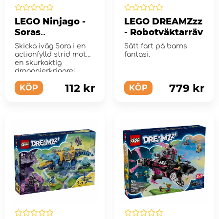
LEGO Ninjago -
LEGO DREAMZzz
Soras
- Robotväktarräv
drakspinjitzuspi
Skicka iväg Sora i en
Sätt fart på barns
nner
actionfylld strid mot
fantasi.
en skurkaktig
dragonierkrigare!
112 kr
779 kr
KÖP
KÖP