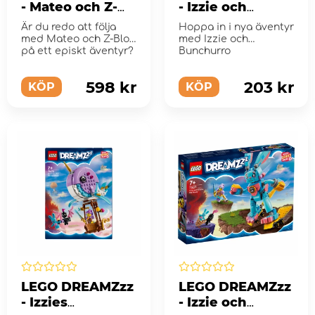
- Mateo och Z-
- Izzie och
blob-racerbilen
spelkaninen
Är du redo att följa
Hoppa in i nya äventyr
Bunchurro
med Mateo och Z-Blob
med Izzie och
på ett episkt äventyr?
Bunchurro
598 kr
203 kr
KÖP
KÖP
LEGO DREAMZzz
LEGO DREAMZzz
- Izzies
- Izzie och