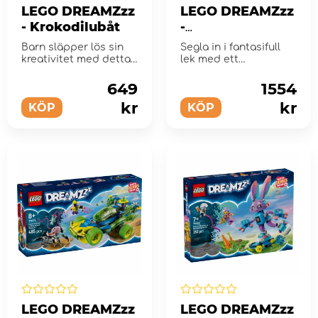
LEGO DREAMZzz
LEGO DREAMZzz
- Krokodilubåt
-
Mardrömmarnas
Barn släpper lös sin
Segla in i fantasifull
haj-ubåt
kreativitet med detta
lek med ett
byggset.
fantasiskepp
649
1554
kr
kr
KÖP
KÖP
LEGO DREAMZzz
LEGO DREAMZzz