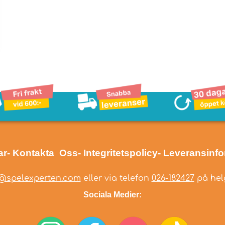
ar
- Kontakta Oss
- Integritetspolicy
- Leveransinf
@spelexperten.com
eller via telefon
026-182427
på helg
Sociala Medier: