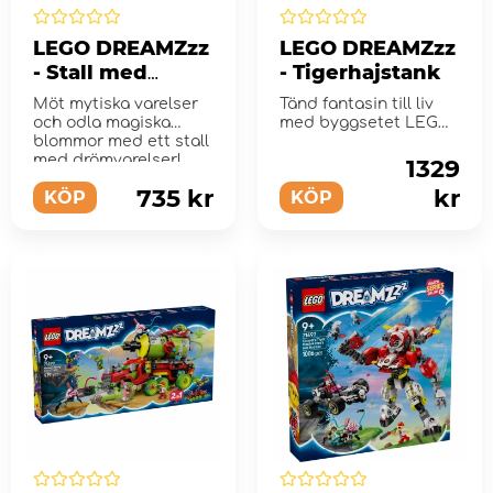
LEGO DREAMZzz
LEGO DREAMZzz
- Stall med
- Tigerhajstank
drömvarelser
Möt mytiska varelser
Tänd fantasin till liv
och odla magiska
med byggsetet LEGO
blommor med ett stall
DREAMZzz
med drömvarelser!
Tigerhajstank.
1329
735 kr
kr
KÖP
KÖP