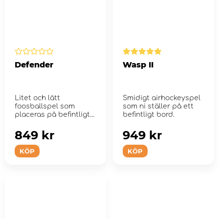
Defender
Wasp II
Litet och lätt
Smidigt airhockeyspel
foosballspel som
som ni ställer på ett
placeras på befintligt
befintligt bord.
bord.
849 kr
949 kr
KÖP
KÖP