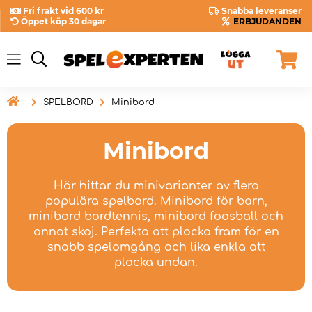
Fri frakt vid 600 kr
Snabba leveranser
Öppet köp 30 dagar
ERBJUDANDEN

SPELBORD
Minibord
Minibord
Här hittar du minivarianter av flera
populära spelbord. Minibord för barn,
minibord bordtennis, minibord foosball och
annat skoj. Perfekta att plocka fram för en
snabb spelomgång och lika enkla att
plocka undan.