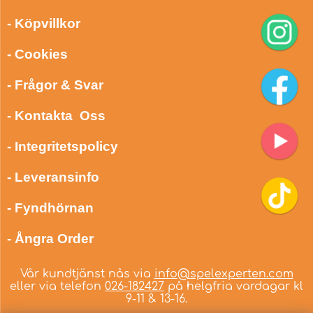
- Köpvillkor
- Cookies
- Frågor & Svar
- Kontakta Oss
- Integritetspolicy
- Leveransinfo
- Fyndhörnan
- Ångra Order
Vår kundtjänst nås via
info@spelexperten.com
eller via telefon
026-182427
på helgfria vardagar kl
9-11 & 13-16.