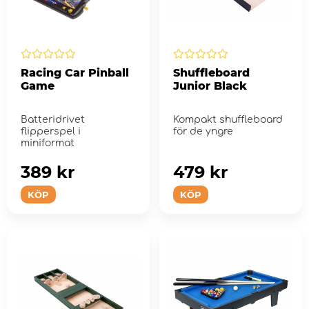
Racing Car Pinball
Shuffleboard
Game
Junior Black
Batteridrivet
Kompakt shuffleboard
flipperspel i
för de yngre
miniformat
389 kr
479 kr
KÖP
KÖP