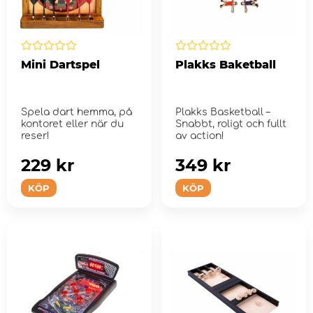
Mini Dartspel
Plakks Baketball
Spela dart hemma, på
Plakks Basketball –
kontoret eller när du
Snabbt, roligt och fullt
reser!
av action!
229 kr
349 kr
KÖP
KÖP