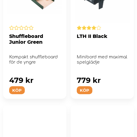
Shuffleboard
LTH II Black
Junior Green
Kompakt shuffleboard
Minibord med maximal
för de yngre
spelglädje
479 kr
779 kr
KÖP
KÖP