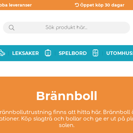
bba leveranser
Öppet köp 30 dagar
LEKSAKER
SPELBORD
UTOMHUS
|
|
|
Brännboll
ännbollutrustning finns att hitta här. Brännboll är
tioner. Köp slagträ och bollar och ge er ut på p
solen.