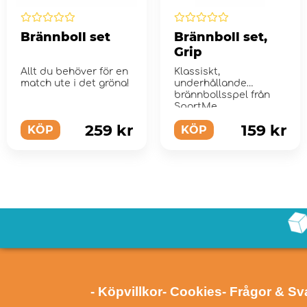
Brännboll set
Brännboll set,
Grip
Allt du behöver för en
Klassiskt,
match ute i det gröna!
underhållande
brännbollsspel från
SportMe
259 kr
159 kr
KÖP
KÖP
- Köpvillkor
- Cookies
- Frågor & Sv