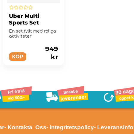
Uber Multi
Sports Set
En set fyllt med roliga
aktiviteter
949
kr
KÖP
ar
- Kontakta Oss
- Integritetspolicy
- Leveransinf