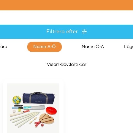
Filtrera efter
ära
Namn A-Ö
Namn Ö-A
Lägs
Visar
1-3
av
3
artiklar