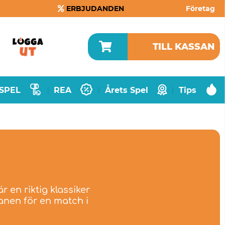
ERBJUDANDEN
Företag
TILL KASSAN
SPEL
REA
Årets Spel
Tips
|
|
|
 en riktig klassiker
lanen för en match i