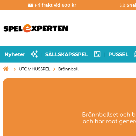
Fri frakt vid 600 kr
Sna
Nyheter
SÄLLSKAPSSPEL
PUSSEL
|
|

UTOMHUSSPEL
Brännboll
Brännbollset och br
och har roat genera