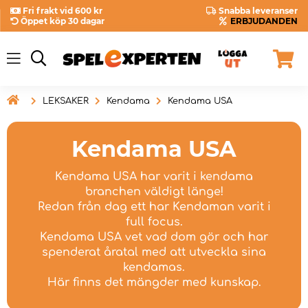
Fri frakt vid 600 kr
Snabba leveranser
Öppet köp 30 dagar
ERBJUDANDEN

LEKSAKER
Kendama
Kendama USA
Kendama USA
Kendama USA har varit i kendama
branchen väldigt länge!
Redan från dag ett har Kendaman varit i
full focus.
Kendama USA vet vad dom gör och har
spenderat åratal med att utveckla sina
kendamas.
Här finns det mängder med kunskap.