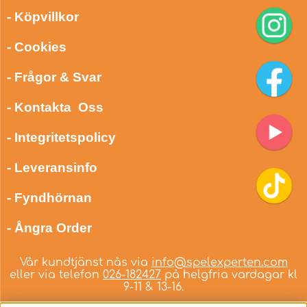
- Köpvillkor
- Cookies
- Frågor & Svar
- Kontakta Oss
- Integritetspolicy
- Leveransinfo
- Fyndhörnan
- Ångra Order
Vår kundtjänst nås via
info@spelexperten.com
eller via telefon
026-182427
på helgfria vardagar kl
9-11 & 13-16.