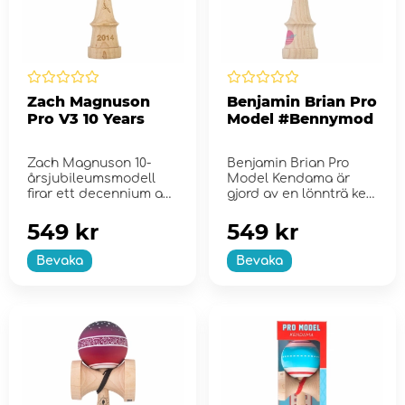
Zach Magnuson
Benjamin Brian Pro
Pro V3 10 Years
Model #Bennymod
Zach Magnuson 10-
Benjamin Brian Pro
årsjubileumsmodell
Model Kendama är
firar ett decennium av
gjord av en lönnträ ken
engagemang,
och en bambu ...
skicklighet ...
549 kr
549 kr
Bevaka
Bevaka