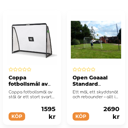
Coppa
Open Goaaal
fotbollsmål av
Standard
stål 220 x 170 cm
fotbollsmål
Coppa fotbollsmål av
Ett mål, ett skyddsnät
stål är ett stort svart
och rebounder – allt i
fotbollsmål som lå...
ett!
1595
2690
kr
kr
KÖP
KÖP