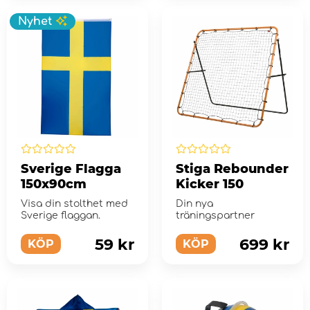
Nyhet
Sverige Flagga
Stiga Rebounder
150x90cm
Kicker 150
Visa din stolthet med
Din nya
Sverige flaggan.
träningspartner
59 kr
699 kr
KÖP
KÖP