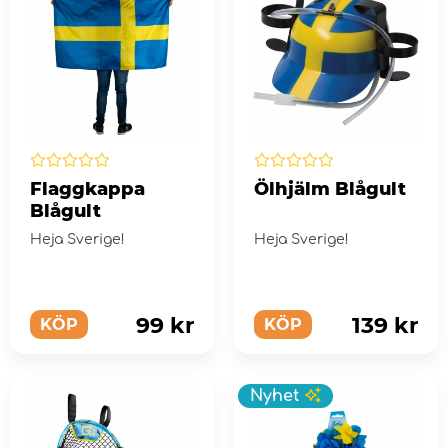
Flaggkappa
Ölhjälm Blågult
Blågult
Heja Sverige!
Heja Sverige!
99 kr
139 kr
KÖP
KÖP
Nyhet