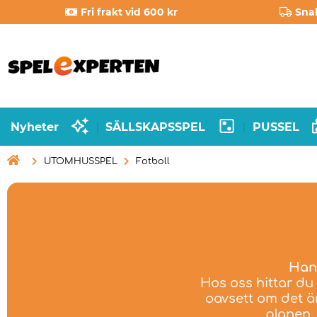
Fri frakt vid 600 kr
Sna
Nyheter
SÄLLSKAPSSPEL
PUSSEL
|
|

UTOMHUSSPEL
Fotboll
Hand
Hos oss hittar d
oavsett om det ä
planen.