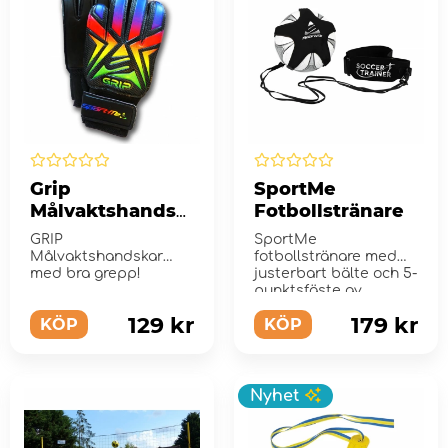
Grip
SportMe
Målvaktshandsk
Fotbollstränare
e - Regnbåge
GRIP
SportMe
Målvaktshandskar
fotbollstränare med
med bra grepp!
justerbart bälte och 5-
punktsfäste av
neopren.
129 kr
179 kr
KÖP
KÖP
Nyhet