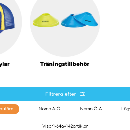
ylar
Träningstillbehör
Filtrera efter
pulära
Namn A-Ö
Namn Ö-A
Lägs
Visar
1-64
av
142
artiklar