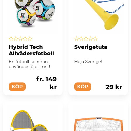
Hybrid Tech
Sverigetuta
Allvädersfotboll
En fotboll som kan
Heja Sverige!
användas året runt!
fr. 149
kr
29 kr
KÖP
KÖP