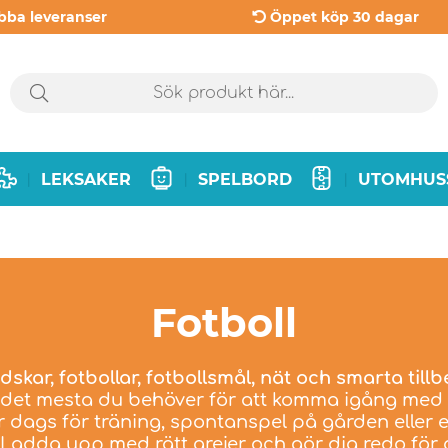
bba leveranser
Öppet köp 30 dagar
LEKSAKER
SPELBORD
UTOMHUS
|
|
|
Fotboll
skar, fotbollar, fotbollsmål, nät och smarta tillb
u det mesta du behöver för att komma igång med 
r dags för träning, spontanspel på gården eller e
 Ladda upp med rätt grejer och gör dig redo för 