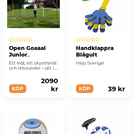
Open Goaaal
Handklappra
Junior
Blågult
fotbollsmål
Ett mål, ett skyddsnät
Heja Sverige!
och rebounder – allt i
ett!
2090
kr
39 kr
KÖP
KÖP