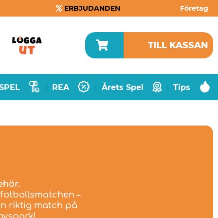
ERBJUDANDEN
Företag
TILL KASSAN
SPEL
REA
Årets Spel
Tips
|
|
|
ehör.
fotbollsmatchen –
n riktig match på
avspark!