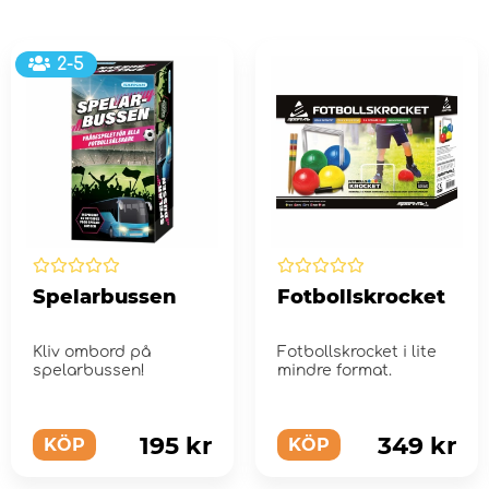
2-5
Spelarbussen
Fotbollskrocket
Kliv ombord på
Fotbollskrocket i lite
spelarbussen!
mindre format.
195 kr
349 kr
KÖP
KÖP