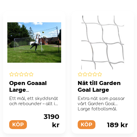
Open Goaaal
Nät till Garden
Large
Goal Large
fotbollsmål
Ett mål, ett skyddsnät
Extra nät som passar
och rebounder – allt i
vårt Garden Goal
ett!
Large fotbollsmål.
3190
kr
189 kr
KÖP
KÖP