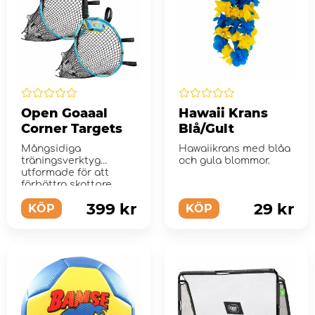
Open Goaaal
Hawaii Krans
Corner Targets
Blå/Gult
Mångsidiga
Hawaiikrans med blåa
träningsverktyg
och gula blommor.
utformade för att
förbättra skottpre...
399 kr
29 kr
KÖP
KÖP