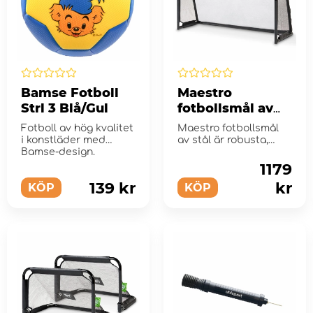
Bamse Fotboll
Maestro
Strl 3 Blå/Gul
fotbollsmål av
stål 180 x 120 cm
Fotboll av hög kvalitet
Maestro fotbollsmål
i konstläder med
av stål är robusta,
Bamse-design.
praktiska och snyggt
designade.
1179
139 kr
kr
KÖP
KÖP