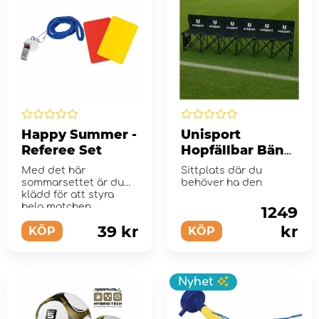
Happy Summer -
Unisport
Referee Set
Hopfällbar Bänk
- Svart/Vit
Med det här
Sittplats där du
sommarsettet är du
behöver ha den
klädd för att styra
hela matchen.
1249
39 kr
kr
KÖP
KÖP
Nyhet