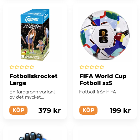
Fotbollskrocket
FIFA World Cup
Large
Fotboll sz5
En färggrann variant
Fotboll från FIFA
av det mycket
populära
utomhusspelet
379 kr
199 kr
KÖP
KÖP
fotbollskrocket.