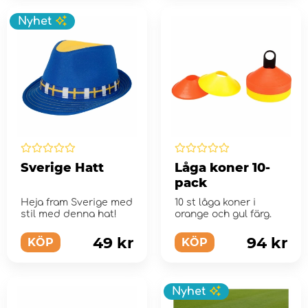
Nyhet
Sverige Hatt
Låga koner 10-
pack
Heja fram Sverige med
10 st låga koner i
stil med denna hat!
orange och gul färg.
49 kr
94 kr
KÖP
KÖP
Nyhet