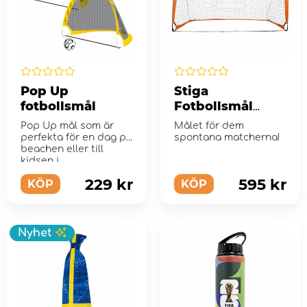
Pop Up
Stiga
fotbollsmål
Fotbollsmål
Match Large
Pop Up mål som är
Målet för dem
perfekta för en dag på
spontana matcherna!
beachen eller till
kidsen i...
229 kr
595 kr
KÖP
KÖP
Nyhet