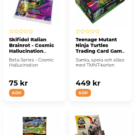
Skifidol Italian
Teenage Mutant
Brainrot - Cosmic
Ninja Turtles
Hallucination
Trading Card Game
Starter Pack
Booster Display
Beta Series - Cosmic
Samla, spela och slåss
Hallucination
med TMNT-korten
75 kr
449 kr
KÖP
KÖP