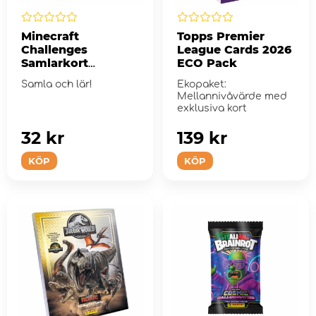
Minecraft
Topps Premier
Challenges
League Cards 2026
Samlarkort
ECO Pack
Boosterpaket
Samla och lär!
Ekopaket:
Mellannivåvärde med
exklusiva kort
32 kr
139 kr
KÖP
KÖP