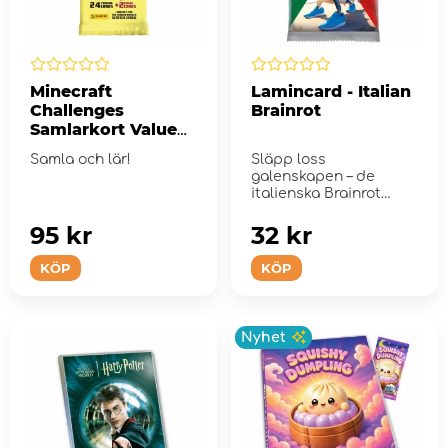
Minecraft
Lamincard - Italian
Challenges
Brainrot
Samlarkort Value
Pack
Samla och lär!
Släpp loss
galenskapen – de
italienska Brainrot
Lamincards är här!
95 kr
32 kr
KÖP
KÖP
Nyhet