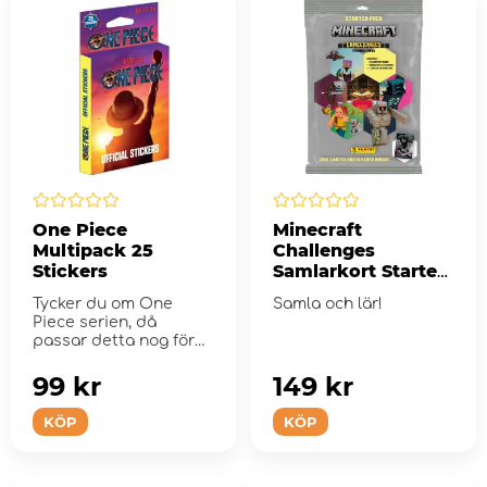
One Piece
Minecraft
Multipack 25
Challenges
Stickers
Samlarkort Starter
Pack
Tycker du om One
Samla och lär!
Piece serien, då
passar detta nog för
dig!
99 kr
149 kr
KÖP
KÖP