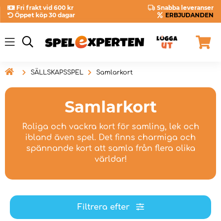
Fri frakt vid 600 kr
Snabba leveranser
Öppet köp 30 dagar
ERBJUDANDEN

SÄLLSKAPSSPEL
Samlarkort
Samlarkort
Roliga och vackra kort för samling, lek och
ibland även spel. Det finns charmiga och
spännande kort att samla från flera olika
världar!
Filtrera efter