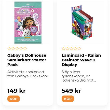
Gabby's Dollhouse
Lamincard - Italian
Samlarkort Starter
Brainrot Wave 2
Pack
Display
Aktivitets-samlarkort
Släpp loss
från Gabbys Dockskåp!
galenskapen, de
italienska Brainrot
Lamincards är här!
149 kr
549 kr
KÖP
KÖP