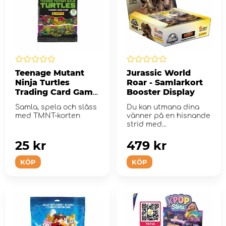
Teenage Mutant
Jurassic World
Ninja Turtles
Roar - Samlarkort
Trading Card Game
Booster Display
Booster Pack
Samla, spela och slåss
Du kan utmana dina
med TMNT-korten
vänner på en hisnande
strid med
dinosauriekort!
25 kr
479 kr
KÖP
KÖP