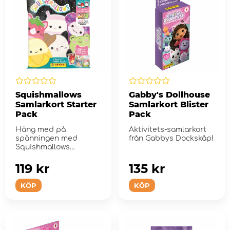
Squishmallows
Gabby's Dollhouse
Samlarkort Starter
Samlarkort Blister
Pack
Pack
Häng med på
Aktivitets-samlarkort
spänningen med
från Gabbys Dockskåp!
Squishmallows
samlarkort!
119 kr
135 kr
KÖP
KÖP