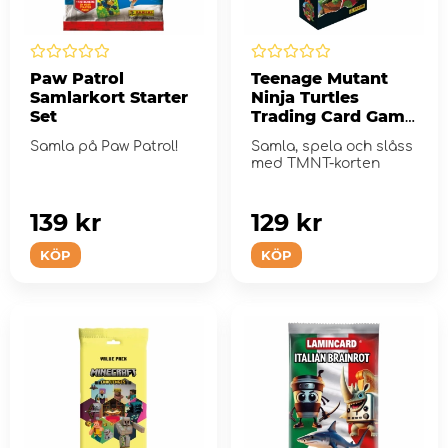
Paw Patrol
Teenage Mutant
Samlarkort Starter
Ninja Turtles
Set
Trading Card Game
Blister
Samla på Paw Patrol!
Samla, spela och slåss
med TMNT-korten
139 kr
129 kr
KÖP
KÖP