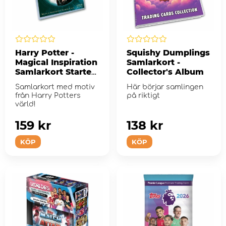
Harry Potter -
Squishy Dumplings
Magical Inspiration
Samlarkort -
Samlarkort Starter
Collector's Album
Pack
Samlarkort med motiv
Här börjar samlingen
från Harry Potters
på riktigt
värld!
159 kr
138 kr
KÖP
KÖP