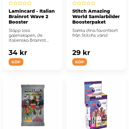
Lamincard - Italian
Stitch Amazing
Brainrot Wave 2
World Samlarbilder
Booster
Boosterpaket
Släpp loss
Samla dina favoritkort
galenskapen, de
från Stitchs värld
italienska Brainrot
Lamincards är här!
34 kr
29 kr
KÖP
KÖP