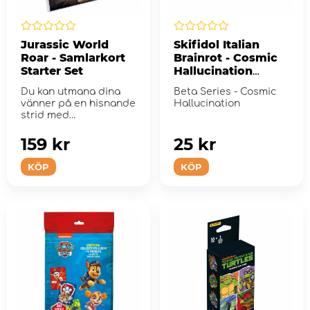
Jurassic World
Skifidol Italian
Roar - Samlarkort
Brainrot - Cosmic
Starter Set
Hallucination
Booster Pack
Du kan utmana dina
Beta Series - Cosmic
vänner på en hisnande
Hallucination
strid med
dinosauriekort!
159 kr
25 kr
KÖP
KÖP