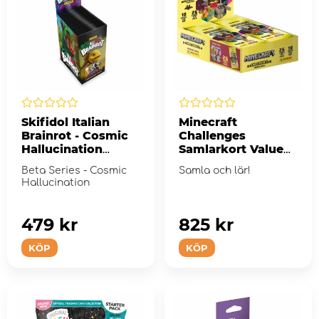
Skifidol Italian
Minecraft
Brainrot - Cosmic
Challenges
Hallucination
Samlarkort Value
Booster Display
Pack Display
Beta Series - Cosmic
Samla och lär!
Hallucination
479 kr
825 kr
KÖP
KÖP