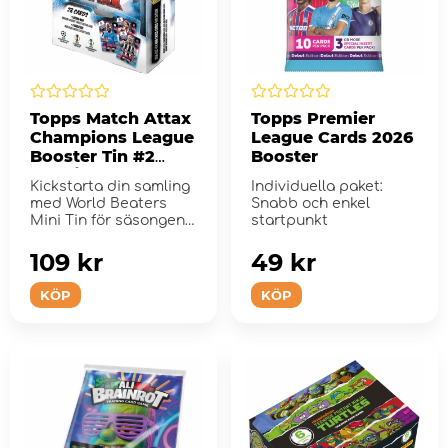
Topps Match Attax
Topps Premier
Champions League
League Cards 2026
Booster Tin #2
Booster
2025/26
Kickstarta din samling
Individuella paket:
med World Beaters
Snabb och enkel
Mini Tin för säsongen
startpunkt
25/26.
109 kr
49 kr
KÖP
KÖP