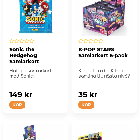
Sonic the
K-POP STARS
Hedgehog
Samlarkort 6-pack
Samlarkort
Collectors Album
Häftiga samlarkort
Klar att ta din K-Pop
med Sonic!
samling till nästa nivå?
149 kr
35 kr
KÖP
KÖP