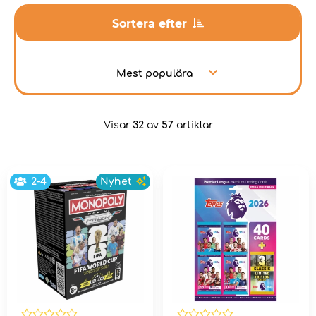
Sortera efter
Mest populära
Visar
32
av
57
artiklar
2-4
Nyhet