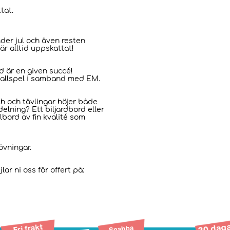
tat.
under jul och även resten
är alltid uppskattat!
d är en given succé!
sballspel i samband med EM.
ch och tävlingar höjer både
elning? Ett biljardbord eller
lbord av fin kvalité som
övningar.
lar ni oss för offert på: