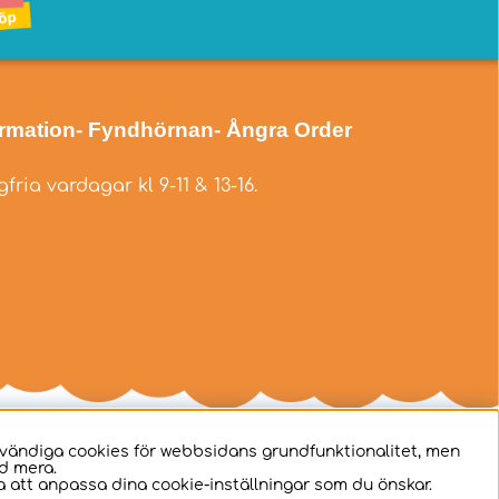
ormation
- Fyndhörnan
- Ångra Order
fria vardagar kl 9-11 & 13-16.
dvändiga cookies för webbsidans grundfunktionalitet, men
d mera.
 att anpassa dina cookie-inställningar som du önskar.