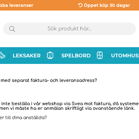
bba leveranser
Öppet köp 30 dagar
LEKSAKER
SPELBORD
UTOMHUS
|
|
|
med separat faktura- och leveransadress?
 inte beställa i vår webshop via Svea mot faktura, då syste
 men vi måste ha er anmälan skriftligt via ovanstående länk.
r till dina anställda?