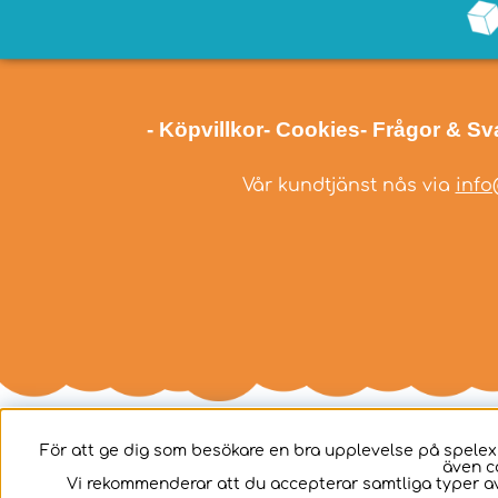
- Köpvillkor
- Cookies
- Frågor & Sv
Vår kundtjänst nås via
info
För att ge dig som besökare en bra upplevelse på spelex
även c
Svenska
Vi rekommenderar att du accepterar samtliga typer av