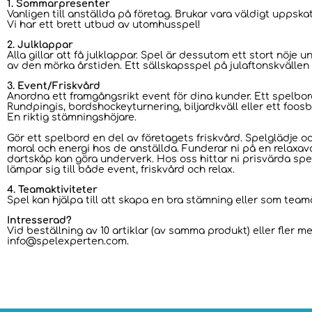
1. Sommarpresenter
Vanligen till anställda på företag. Brukar vara väldigt uppskat
Vi har ett brett utbud av utomhusspel!
2. Julklappar
Alla gillar att få julklappar. Spel är dessutom ett stort nöje 
av den mörka årstiden. Ett sällskapsspel på julaftonskvällen 
3. Event/Friskvård
Anordna ett framgångsrikt event för dina kunder. Ett spelbor
Rundpingis, bordshockeyturnering, biljardkväll eller ett foo
En riktig stämningshöjare.
Gör ett spelbord en del av företagets friskvård. Spelglädje o
moral och energi hos de anställda. Funderar ni på en relaxavd
dartskåp kan göra underverk. Hos oss hittar ni prisvärda spe
lämpar sig till både event, friskvård och relax.
4. Teamaktiviteter
Spel kan hjälpa till att skapa en bra stämning eller som team
Intresserad?
Vid beställning av 10 artiklar (av samma produkt) eller fler mej
info@spelexperten.com
.