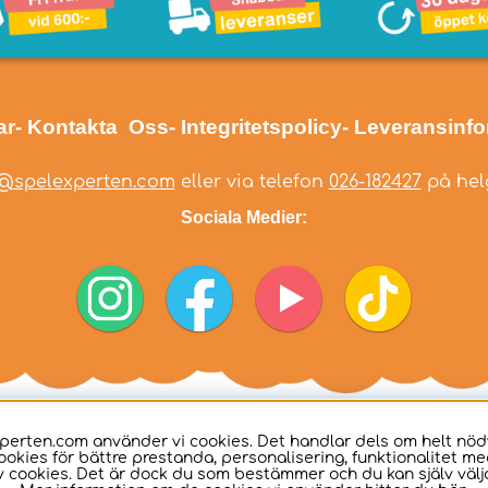
ar
- Kontakta Oss
- Integritetspolicy
- Leveransinf
@spelexperten.com
eller via telefon
026-182427
på helg
Sociala Medier:
perten.com använder vi cookies. Det handlar dels om helt nö
ookies för bättre prestanda, personalisering, funktionalitet me
 cookies. Det är dock du som bestämmer och du kan själv välja