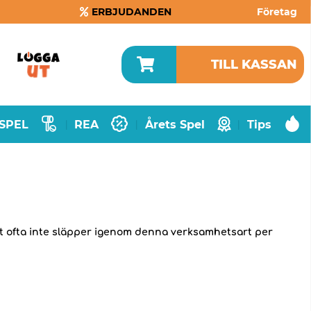
ERBJUDANDEN
Företag
TILL KASSAN
SPEL
REA
Årets Spel
Tips
|
|
|
met ofta inte släpper igenom denna verksamhetsart per