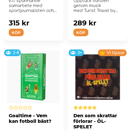
Ett spännande
Upptäck världen
samarbete med
genom musik
sportjournalisten och
med Turist Travel by
kriminalförfattare
Music.
Patrick E...
315 kr
289 kr
KÖP
KÖP
2-8
3+
Vi tipsar
Goaltime - Vem
Den som skrattar
kan fotboll bäst?
förlorar - ÖL-
SPELET