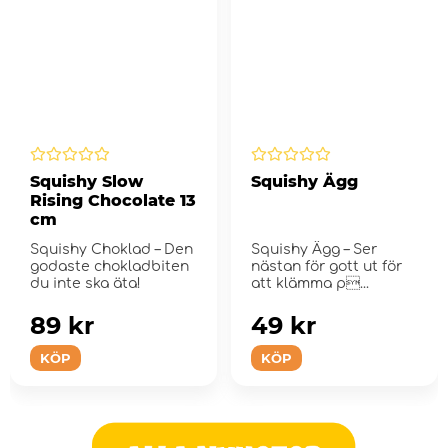
Squishy Slow
Squishy Ägg
Rising Chocolate 13
cm
Squishy Choklad – Den
Squishy Ägg – Ser
godaste chokladbiten
nästan för gott ut för
du inte ska äta!
att klämma p...
89 kr
49 kr
KÖP
KÖP