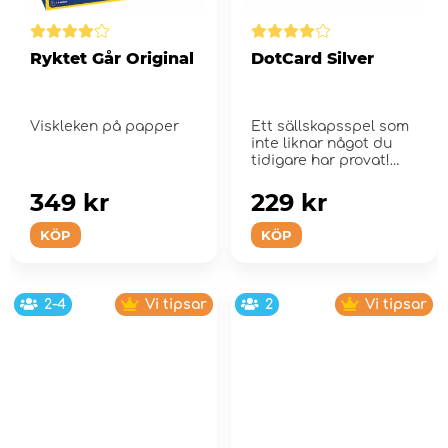
Ryktet Går Original
DotCard Silver
Viskleken på papper
Ett sällskapsspel som
inte liknar något du
tidigare har provat!
349 kr
229 kr
KÖP
KÖP
2-4
Vi tipsar
2
Vi tipsar