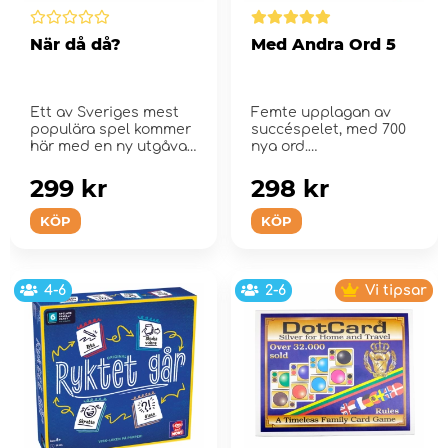
När då då?
Med Andra Ord 5
Ett av Sveriges mest
Femte upplagan av
populära spel kommer
succéspelet, med 700
här med en ny utgåva
nya ord.
och nya fr...
299 kr
298 kr
KÖP
KÖP
4-6
2-6
Vi tipsar