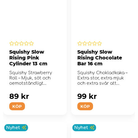
Squishy Slow
Squishy Slow
Rising Pink
Rising Chocolate
Cylinder 13 cm
Bar 16 cm
Squishy Strawberry
Squishy Chokladkaka –
Roll – Mjuk, söt och
Extra stor, extra mjuk
oemotståndligt
och extra svår att
klämvän...
släppa!
89 kr
99 kr
KÖP
KÖP
Nyhet
Nyhet