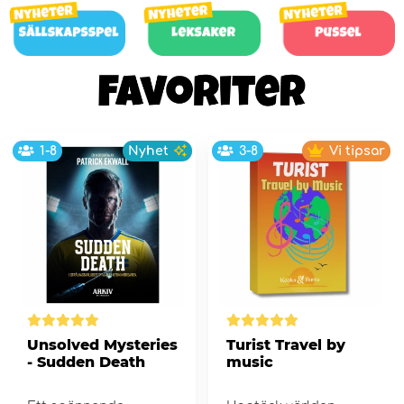
1-8
Nyhet
3-8
Vi tipsar
Unsolved Mysteries
Turist Travel by
- Sudden Death
music