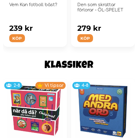
Vem Kan fotboll bäst?
Den som skrattar
förlorar - ÖL-SPELET
239 kr
279 kr
KÖP
KÖP
2-8
Vi tipsar
4-8