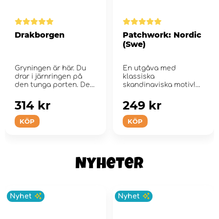
Drakborgen
Patchwork: Nordic
(Swe)
Gryningen är här. Du
En utgåva med
drar i järnringen på
klassiska
den tunga porten. Den
skandinaviska motiv!
glid...
314 kr
249 kr
KÖP
KÖP
Nyhet
Nyhet