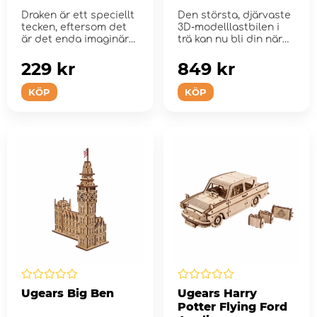
Draken är ett speciellt
Den största, djärvaste
tecken, eftersom det
3D-modelllastbilen i
är det enda imaginära
trä kan nu bli din när
djuret...
d...
229 kr
849 kr
KÖP
KÖP
Ugears Big Ben
Ugears Harry
Potter Flying Ford