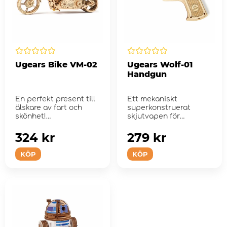
Ugears Bike VM-02
Ugears Wolf-01
Handgun
En perfekt present till
Ett mekaniskt
älskare av fart och
superkonstruerat
skönhet!
skjutvapen för
gummiband!
324 kr
279 kr
KÖP
KÖP