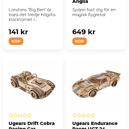
Anglia
Londons "Big Ben" är
Spänn fast dig för en
bara det tredje högsta
magisk flygresa!
klocktornet i
Storbritannien.
141 kr
649 kr
KÖP
KÖP
Ugears Drift Cobra
Ugears Endurance
Racing Car
Racer UGT-24