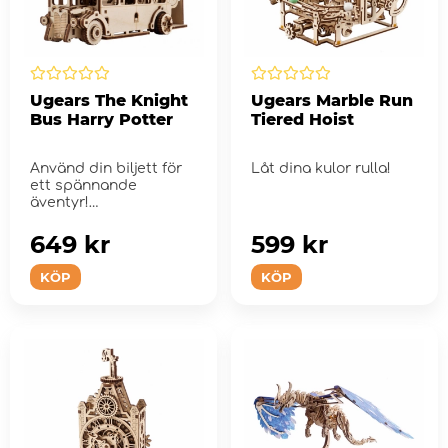
Ugears The Knight
Ugears Marble Run
Bus Harry Potter
Tiered Hoist
Använd din biljett för
Låt dina kulor rulla!
ett spännande
äventyr!
649 kr
599 kr
KÖP
KÖP