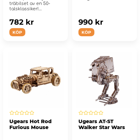
träbilset av en 50-
talsklassiker!
782 kr
990 kr
KÖP
KÖP
Ugears Hot Rod
Ugears AT-ST
Furious Mouse
Walker Star Wars