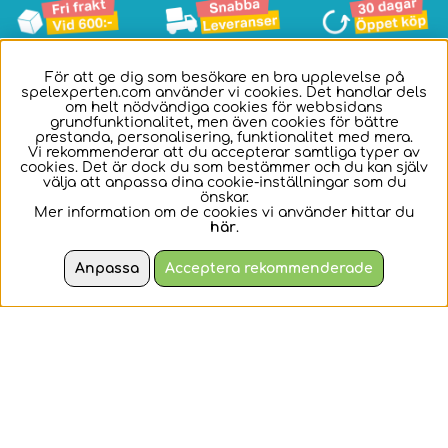
För att ge dig som besökare en bra upplevelse på
- Köpvillkor
spelexperten.com använder vi cookies. Det handlar dels
om helt nödvändiga cookies för webbsidans
grundfunktionalitet, men även cookies för bättre
- Cookies
prestanda, personalisering, funktionalitet med mera.
Vi rekommenderar att du accepterar samtliga typer av
cookies. Det är dock du som bestämmer och du kan själv
- Frågor & Svar
välja att anpassa dina cookie-inställningar som du
önskar.
- Kontakta Oss
Mer information om de cookies vi använder hittar du
här
.
- Integritetspolicy
Anpassa
Acceptera rekommenderade
- Leveransinfo
- Fyndhörnan
- Ångra Order
Vår kundtjänst nås via
info@spelexperten.com