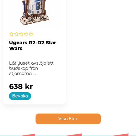
Ugears R2-D2 Star
Wars
Låt ljuset avslöja ett
budskap från
stjärnorna!
638 kr
Bevaka
Visa Fler