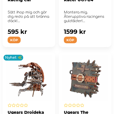
Sätt ihop mig och gör
Montera mig.
dig redo på att bränna
Återuppliva racingens
däck!
guldålder!
595 kr
1599 kr
KÖP
KÖP
Nyhet
Ugears Droideka
Ugears The