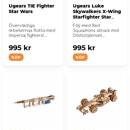
Ugears TIE Fighter
Ugears Luke
Star Wars
Skywalkers X-Wing
Starfighter Star
Wars
Överväldiga
Följ med Red
rebellernas flotta med
Squadrons attack mot
Imperial fighters!
Dödsstjärnan!
995 kr
995 kr
KÖP
KÖP