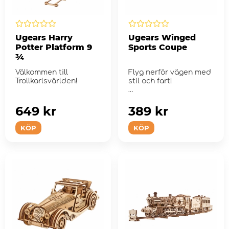
Ugears Harry
Ugears Winged
Potter Platform 9
Sports Coupe
¾
Välkommen till
Flyg nerför vägen med
Trollkarlsvärlden!
stil och fart!
649 kr
389 kr
KÖP
KÖP