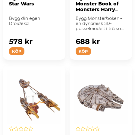
Star Wars
Monster Book of
Monsters Harry
Potter
Bygg din egen
Bygg Monsterboken –
Droideka!
en dynamisk 3D-
pusselmodell i trä som
knäpper, rulla...
578 kr
688 kr
KÖP
KÖP