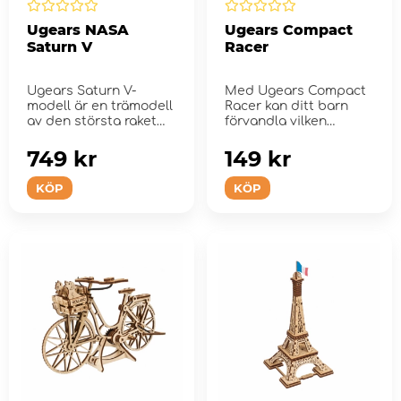
Ugears NASA
Ugears Compact
Saturn V
Racer
Ugears Saturn V-
Med Ugears Compact
modell är en trämodell
Racer kan ditt barn
av den största raket
förvandla vilken
som värl...
bordsskiva som helst
till e...
749 kr
149 kr
KÖP
KÖP