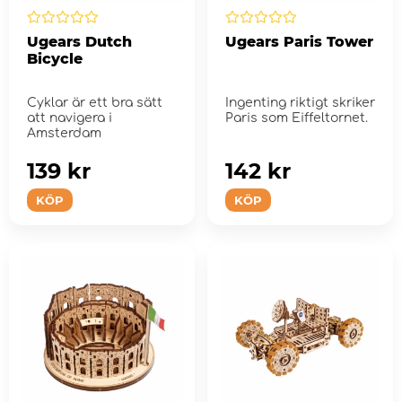
Ugears Dutch
Ugears Paris Tower
Bicycle
Cyklar är ett bra sätt
Ingenting riktigt skriker
att navigera i
Paris som Eiffeltornet.
Amsterdam
139 kr
142 kr
KÖP
KÖP