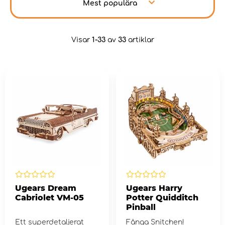
Mest populära
Visar
1-33
av
33
artiklar
Ugears Dream
Ugears Harry
Cabriolet VM-05
Potter Quidditch
Pinball
Ett superdetaljerat
Fånga Snitchen!