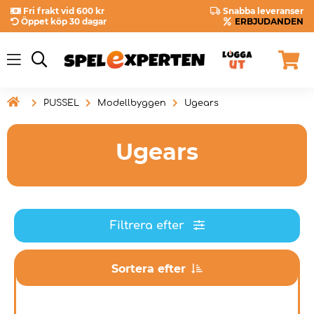
Fri frakt vid 600 kr
Snabba leveranser
Öppet köp 30 dagar
ERBJUDANDEN

PUSSEL
Modellbyggen
Ugears
Ugears
Filtrera efter
Sortera efter