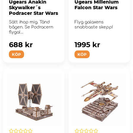
Ugears Anakin
Ugears Millenium
Skywalker´s
Falcon Star Wars
Podracer Star Wars
Sätt ihop mig. Tänd
Flyg galaxens
bågen. Se Podracern
snabbaste skepp!
flyga!
688 kr
1995 kr
KÖP
KÖP