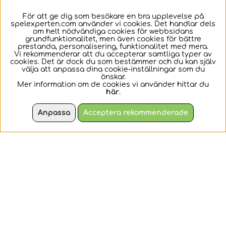
För att ge dig som besökare en bra upplevelse på
- Köpvillkor
spelexperten.com använder vi cookies. Det handlar dels
om helt nödvändiga cookies för webbsidans
grundfunktionalitet, men även cookies för bättre
- Cookies
prestanda, personalisering, funktionalitet med mera.
Vi rekommenderar att du accepterar samtliga typer av
cookies. Det är dock du som bestämmer och du kan själv
- Frågor & Svar
välja att anpassa dina cookie-inställningar som du
önskar.
- Kontakta Oss
Mer information om de cookies vi använder hittar du
här
.
- Integritetspolicy
Anpassa
Acceptera rekommenderade
- Leveransinfo
- Fyndhörnan
- Ångra Order
Vår kundtjänst nås via
info@spelexperten.com
eller via telefon
026-182427
på helgfria vardagar kl
9-11 & 13-16.