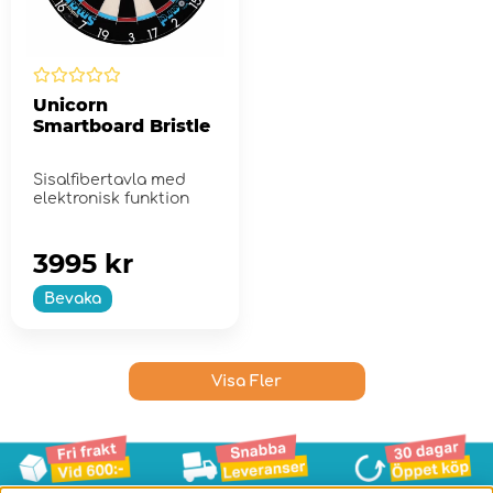
Unicorn
Smartboard Bristle
Sisalfibertavla med
elektronisk funktion
3995 kr
Bevaka
Visa Fler