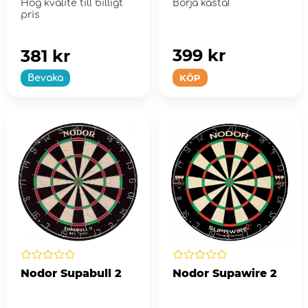
Hög kvalité till billigt
Börja kasta!
pris
399 kr
381 kr
KÖP
Bevaka
Nodor Supabull 2
Nodor Supawire 2