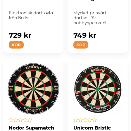
Elektronisk darttavla
Mycket prisvärt
från Bulls
dartset för
hobbyspelaren!
729 kr
749 kr
KÖP
KÖP
Nodor Supamatch
Unicorn Bristle