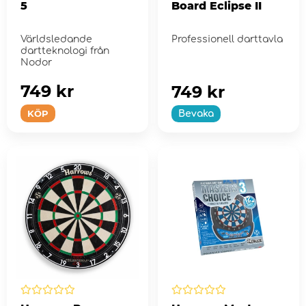
5
Board Eclipse II
Världsledande
Professionell darttavla
dartteknologi från
Nodor
749 kr
749 kr
KÖP
Bevaka