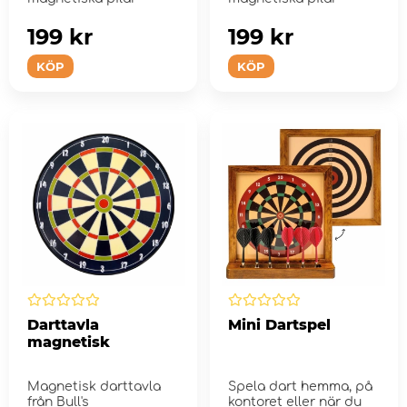
199 kr
199 kr
KÖP
KÖP
Darttavla
Mini Dartspel
magnetisk
Magnetisk darttavla
Spela dart hemma, på
från Bull's
kontoret eller när du