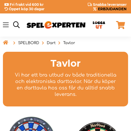
Fri frakt vid 600 kr
Snabba leveranser
Öppet köp 30 dagar
ERBJUDANDEN

SPELBORD
Dart
Tavlor
Tavlor
Vi har ett bra utbud av både traditionella
och elektroniska darttavlor. När du köper
en darttavla hos oss får du alltid snabb
leverans.