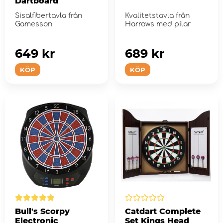
Dartboard
Sisalfibertavla från
Kvalitetstavla från
Gamesson
Harrows med pilar
649 kr
689 kr
KÖP
KÖP
Bull's Scorpy
Catdart Complete
Electronic
Set Kings Head