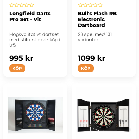
Longfield Darts
Bull's Flash RB
Pro Set - Vit
Electronic
Dartboard
Högkvalitativt dartset
28 spel med 131
med stilrent dartskåp i
varianter
trä
995 kr
1099 kr
KÖP
KÖP