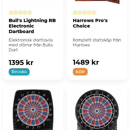
Bull's Lightning RB
Harrows Pro's
Electronic
Choice
Dartboard
Elektronisk darttavla
Komplett dartskåp från
med dörrar från Bulls
Harrows
Dart
1489 kr
1395 kr
KÖP
Bevaka