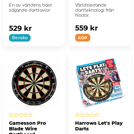
En av världens bäst
Världsledande
säljande darttavlor
dartteknologi från
Nodor.
559 kr
529 kr
KÖP
Bevaka
Gamesson Pro
Harrows Let's Play
Blade Wire
Darts