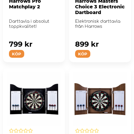
Harrows Pro
Harrows Masters
Matchplay 2
Choice 3 Electronic
Dartboard
Darttavla i absolut
Elektronisk darttavla
toppkvalitet!
från Harrows
799 kr
899 kr
KÖP
KÖP