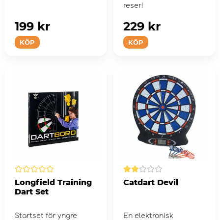
reser!
199 kr
229 kr
KÖP
KÖP
Longfield Training
Catdart Devil
Dart Set
Startset för yngre
En elektronisk