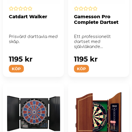
Catdart Walker
Gamesson Pro
Complete Dartset
Prisvärd darttavla med
Ett professionellt
skåp.
dartset med
självläkande
sisalfibertavla
matchstorlek.
1195 kr
1195 kr
KÖP
KÖP