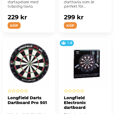
dartspelare med
darttavla som är
tvåsidig tavla
perfekt för
barnrummet.
229 kr
299 kr
KÖP
KÖP
1-8
Longfield Darts
Longfield
Dartboard Pro 501
Electronic
dartboard