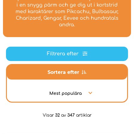
i en snygg pärm och ge dig ut i kortstrid
med karaktärer som Pikcachu, Bulbasaur,
Charizard, Gengar, Eevee och hundratals
andra.
Filtrera efter
Sortera efter
Mest populära
Visar
32
av
347
artiklar