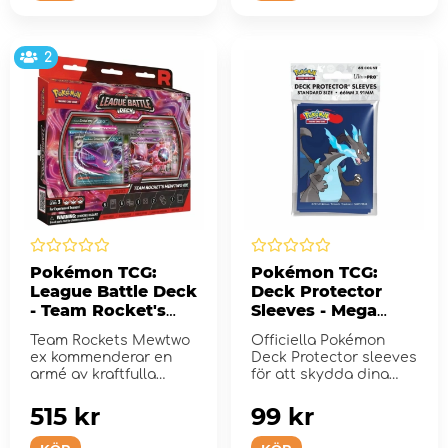
2
Pokémon TCG:
Pokémon TCG:
League Battle Deck
Deck Protector
- Team Rocket's
Sleeves - Mega
Mewtwo ex
Charizard X
Team Rockets Mewtwo
Officiella Pokémon
ex kommenderar en
Deck Protector sleeves
armé av kraftfulla
för att skydda dina
Pokémon!
samlarkort under...
515 kr
99 kr