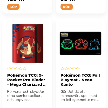
KÖP
KÖP
Pokémon TCG: 9-
Pokémon TCG: Foil
Pocket Pro Binder
Playmat - Neon
- Mega Charizard X
Kanto
& Mega Charizard Y
Förvarar och skyddar
Gör det till ett
dina samlarspelkort
minnesvärt spel med
och uppvisar
en foil-spelmatta med
detaljerad
djärva, neonin...