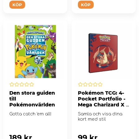
KÖP
KÖP
Den stora guiden
Pokémon TCG: 4-
till
Pocket Portfolio -
Pokémonvärlden
Mega Charizard X &
Mega Charizard Y
Gotta catch 'em all!
Samla och visa dina
kort med stil
189 kr
99 kr