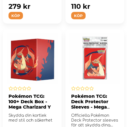
fullfärgskons...
279 kr
110 kr
KÖP
KÖP
Pokémon TCG:
Pokémon TCG:
100+ Deck Box -
Deck Protector
Mega Charizard Y
Sleeves - Mega
Charizard Y
Skydda din kortlek
Officiella Pokémon
med stil och säkerhet
Deck Protector sleeves
för att skydda dina