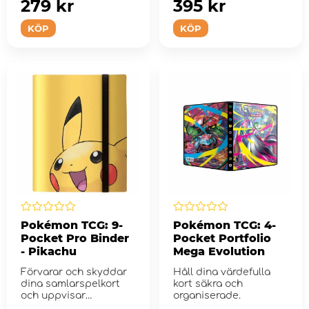
fullfärgskons...
279 kr
395 kr
KÖP
KÖP
Pokémon TCG: 9-
Pokémon TCG: 4-
Pocket Pro Binder
Pocket Portfolio
- Pikachu
Mega Evolution
Förvarar och skyddar
Håll dina värdefulla
dina samlarspelkort
kort säkra och
och uppvisar
organiserade.
detaljerad