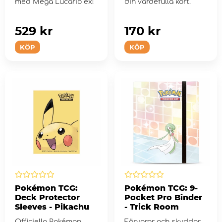
med Mega Lucario ex!
din värdefulla kort.
529 kr
170 kr
KÖP
KÖP
Pokémon TCG:
Pokémon TCG: 9-
Deck Protector
Pocket Pro Binder
Sleeves - Pikachu
- Trick Room
Officiella Pokémon
Förvarar och skyddar