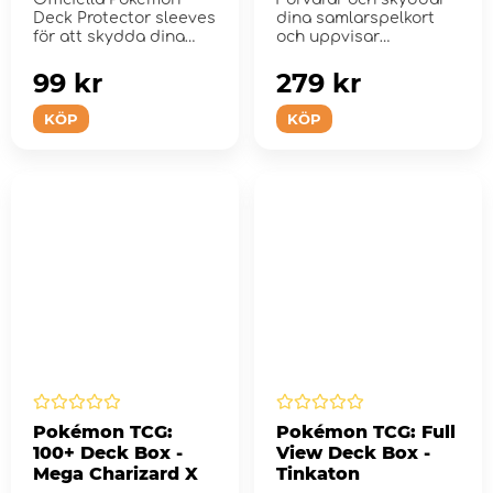
Deck Protector sleeves
dina samlarspelkort
för att skydda dina
och uppvisar
samlarkort under...
detaljerad
fullfärgskons...
99 kr
279 kr
KÖP
KÖP
Pokémon TCG:
Pokémon TCG: Full
100+ Deck Box -
View Deck Box -
Mega Charizard X
Tinkaton