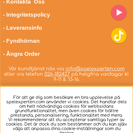
- Kontakta Oss
- Integritetspolicy
- Leveransinfo
- Fyndhörnan
- Ångra Order
Vår kundtjänst nås via
info@spelexperten.com
eller via telefon
026-182427
på helgfria vardagar kl
9-11 & 13-16.
För att ge dig som besökare en bra upplevelse på
spelexperten.com använder vi cookies. Det handlar dels
om helt nödvändiga cookies för webbsidans
Svenska
grundfunktionalitet, men även cookies för bättre
prestanda, personalisering, funktionalitet med mera.
Vi rekommenderar att du accepterar samtliga typer av
cookies. Det är dock du som bestämmer och du kan själv
välja att anpassa dina cookie-inställningar som du