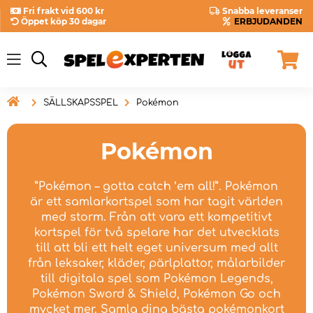
Fri frakt vid 600 kr
Snabba leveranser
Öppet köp 30 dagar
ERBJUDANDEN

SÄLLSKAPSSPEL
Pokémon
Pokémon
”Pokémon – gotta catch ’em all!”. Pokémon
är ett samlarkortspel som har tagit världen
med storm. Från att vara ett kompetitivt
kortspel för två spelare har det utvecklats
till att bli ett helt eget universum med allt
från leksaker, kläder, pärlplattor, målarbilder
till digitala spel som Pokémon Legends,
Pokémon Sword & Shield, Pokémon Go och
mycket mer. Samla dina bästa pokémonkort