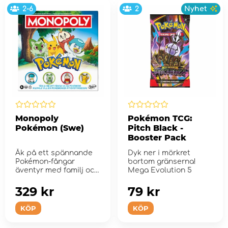
2-6
2
Nyhet
Monopoly
Pokémon TCG:
Pokémon (Swe)
Pitch Black -
Booster Pack
Åk på ett spännande
Dyk ner i mörkret
Pokémon-fångar
bortom gränserna!
äventyr med familj och
Mega Evolution 5
...
329 kr
79 kr
KÖP
KÖP