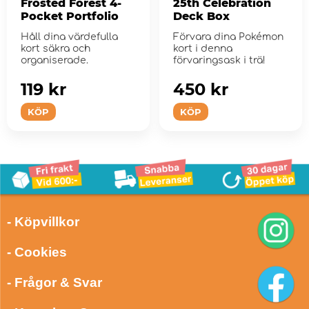
Frosted Forest 4-
25th Celebration
Pocket Portfolio
Deck Box
Håll dina värdefulla
Förvara dina Pokémon
kort säkra och
kort i denna
organiserade.
förvaringsask i trä!
119 kr
450 kr
KÖP
KÖP
- Köpvillkor
- Cookies
- Frågor & Svar