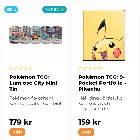
2
Nyhet
Pokémon TCG:
Pokémon TCG: 9-
Lumiose City Mini
Pocket Portfolio -
Tin
Pikachu
Pokémon-favoriter i
Håll dina värdefulla
som får plats i handen!
kort säkra och
organiserade.
179 kr
159 kr
KÖP
KÖP