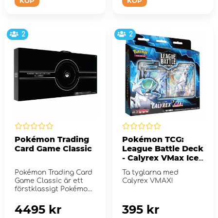
KÖP
KÖP
2
2
Pokémon Trading
Pokémon TCG:
Card Game Classic
League Battle Deck
- Calyrex VMax Ice
Rider
Pokémon Trading Card
Ta tyglarna med
Game Classic är ett
Calyrex VMAX!
förstklassigt Pokémon
TCG-s...
4495 kr
395 kr