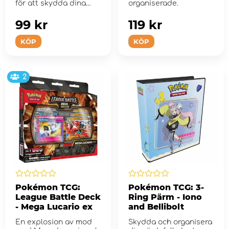
för att skydda dina
organiserade.
samlarkort under...
99 kr
119 kr
KÖP
KÖP
2
Pokémon TCG:
Pokémon TCG: 3-
League Battle Deck
Ring Pärm - Iono
- Mega Lucario ex
and Bellibolt
En explosion av mod
Skydda och organisera