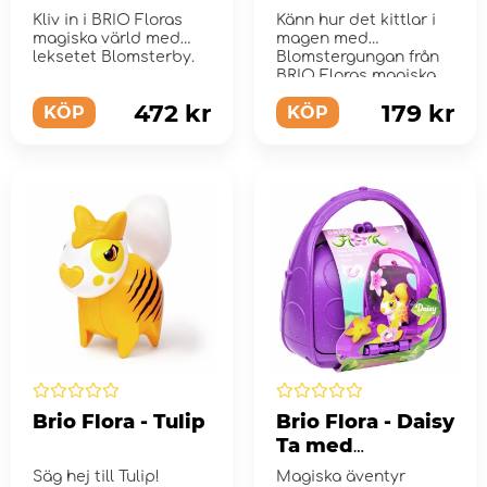
Blomgunga
Kliv in i BRIO Floras
Känn hur det kittlar i
magiska värld med
magen med
leksetet Blomsterby.
Blomstergungan från
BRIO Floras magiska
v...
472 kr
179 kr
KÖP
KÖP
Brio Flora - Tulip
Brio Flora - Daisy
Ta med
Blomsterhus
Säg hej till Tulip!
Magiska äventyr