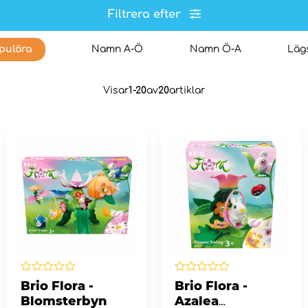
Filtrera efter
pulära
Namn A-Ö
Namn Ö-A
Lägs
Visar
1-20
av
20
artiklar
Brio Flora -
Brio Flora -
Blomsterbyn
Azalea