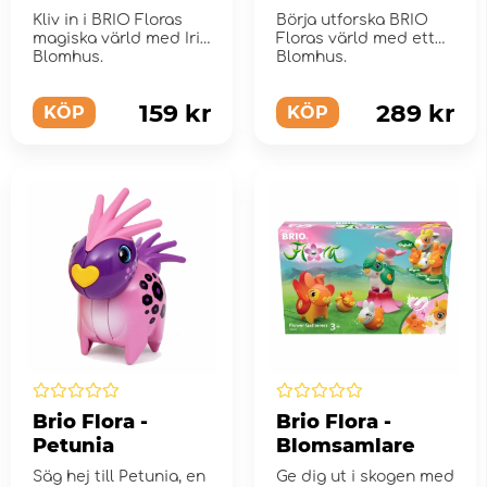
Starter Set
Kliv in i BRIO Floras
Börja utforska BRIO
magiska värld med Iris
Floras värld med ett
Blomhus.
Blomhus.
159 kr
289 kr
KÖP
KÖP
Brio Flora -
Brio Flora -
Petunia
Blomsamlare
Säg hej till Petunia, en
Ge dig ut i skogen med