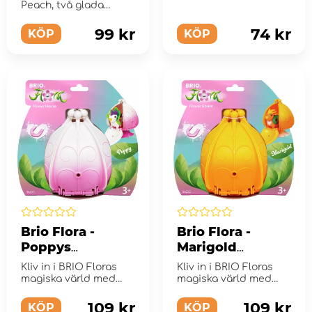
Peach, två glada
kompisar från BRIO
Floras magisk...
99 kr
74 kr
KÖP
KÖP
Brio Flora -
Brio Flora -
Poppys
Marigold
Blomsterhus
Blomsterhus
Kliv in i BRIO Floras
Kliv in i BRIO Floras
magiska värld med
magiska värld med
Poppys Blomhus.
Marigolds Blomhus.
109 kr
109 kr
KÖP
KÖP