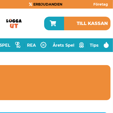
ERBJUDANDEN
Företag
TILL KASSAN
SPEL
REA
Årets Spel
Tips
|
|
|