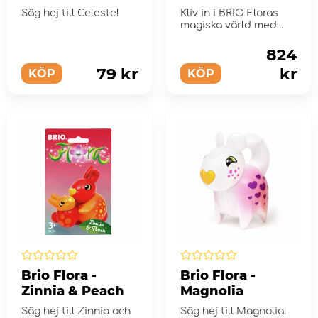
Deluxe Set
Säg hej till Celeste!
Kliv in i BRIO Floras
magiska värld med
leksetet Blomsterstad.
824
79 kr
kr
KÖP
KÖP
Brio Flora -
Brio Flora -
Zinnia & Peach
Magnolia
Säg hej till Zinnia och
Säg hej till Magnolia!