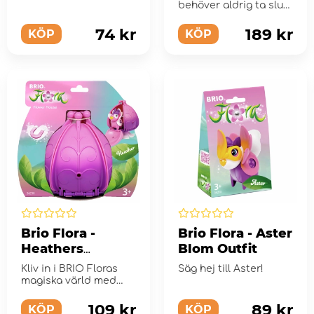
behöver aldrig ta slut
med BRIO Flora Take
Along blomhus.
74 kr
189 kr
KÖP
KÖP
Brio Flora -
Brio Flora - Aster
Heathers
Blom Outfit
Blomsterhus
Kliv in i BRIO Floras
Säg hej till Aster!
magiska värld med
Heathers Blomhus.
109 kr
89 kr
KÖP
KÖP