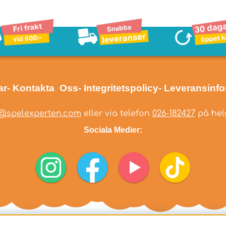
ar
- Kontakta Oss
- Integritetspolicy
- Leveransinf
@spelexperten.com
eller via telefon
026-182427
på helg
Sociala Medier: