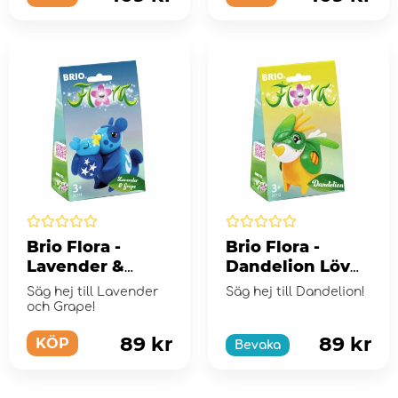
Brio Flora -
Brio Flora -
Lavender &
Dandelion Löv
Grape
Outfit
Säg hej till Lavender
Säg hej till Dandelion!
och Grape!
89 kr
89 kr
KÖP
Bevaka