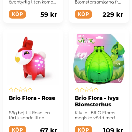
äventyrlig liten kompis
Blomstersamlarna från
från Floras magiska
BRIO Floras magiska
v...
värld.
59 kr
229 kr
KÖP
KÖP
Brio Flora - Rose
Brio Flora - Ivys
Blomsterhus
Säg hej till Rose, en
Kliv in i BRIO Floras
förtjusande liten
magiska värld med
kompis från BRIO
Ivys Blomhus.
Floras magiska v...
67 kr
109 kr
KÖP
KÖP