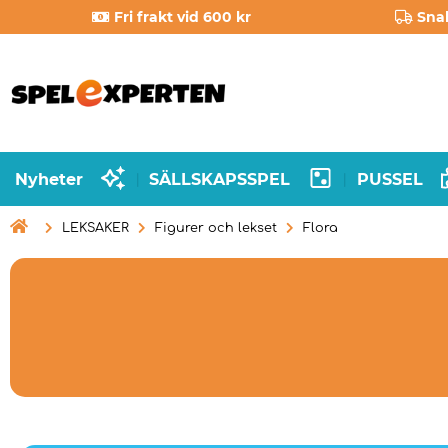
Fri frakt vid 600 kr
Sna
Nyheter
SÄLLSKAPSSPEL
PUSSEL
|
|

LEKSAKER
Figurer och lekset
Flora