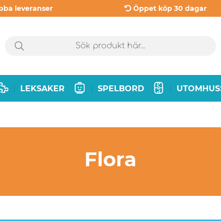
bba leveranser
Öppet köp 30 dagar
LEKSAKER
SPELBORD
UTOMHUS
|
|
|
Flora