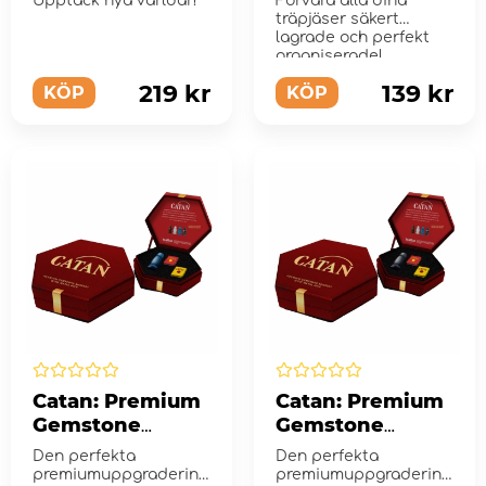
Upptäck nya världar!
Förvara alla dina
spelare (Exp.)
träpjäser säkert
lagrade och perfekt
organiserade!
219 kr
139 kr
KÖP
KÖP
Catan: Premium
Catan: Premium
Gemstone
Gemstone
Robbers with
Robbers with
Den perfekta
Den perfekta
Metal Dice -
Metal Dice -
premiumuppgradering
premiumuppgradering