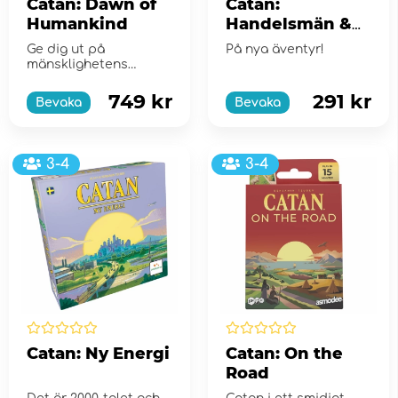
Catan: Dawn of
Catan:
Humankind
Handelsmän &
Barbarer (Exp.)
Ge dig ut på
På nya äventyr!
mänsklighetens
största resa
749 kr
291 kr
Bevaka
Bevaka
3-4
3-4
Catan: Ny Energi
Catan: On the
Road