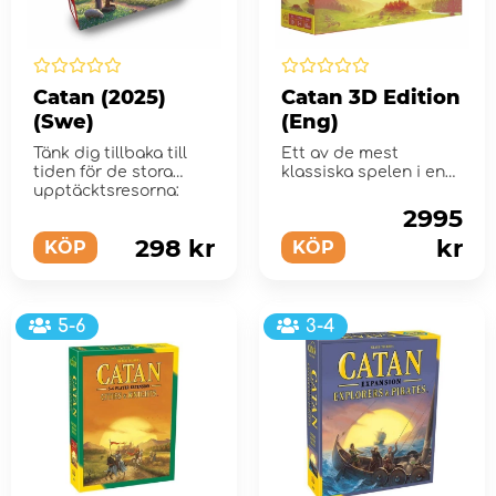
Catan (2025)
Catan 3D Edition
(Swe)
(Eng)
Tänk dig tillbaka till
Ett av de mest
tiden för de stora
klassiska spelen i en
upptäcktsresorna:
av de lyxigaste
utgåvorna någonsin!
2995
298 kr
kr
KÖP
KÖP
5-6
3-4