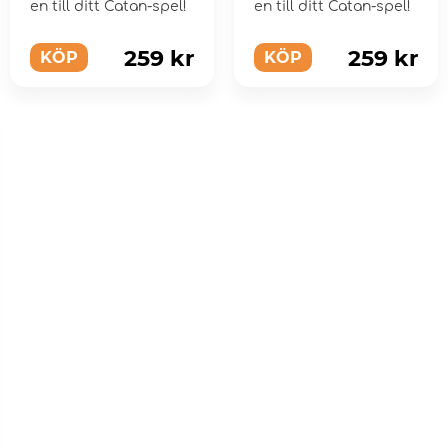
Opalite
en till ditt Catan-spel!
Tigers Eye
en till ditt Catan-spel!
259 kr
259 kr
KÖP
KÖP