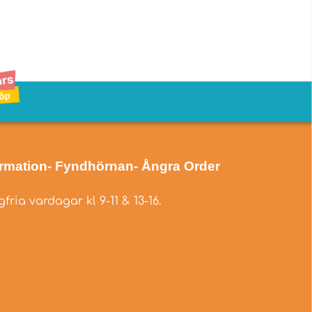
ormation
- Fyndhörnan
- Ångra Order
fria vardagar kl 9-11 & 13-16.