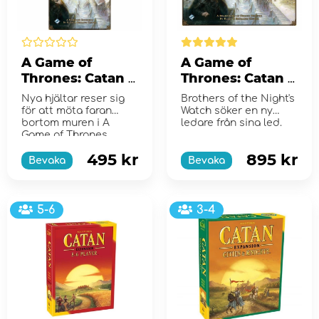
A Game of
A Game of
Thrones: Catan -
Thrones: Catan -
Brotherhood of
Brotherhood of
Nya hjältar reser sig
Brothers of the Night's
the Watch - 5-6
the Watch
för att möta faran
Watch söker en ny
players (Exp.)
bortom muren i A
ledare från sina led.
Game of Thrones...
495 kr
895 kr
Bevaka
Bevaka
5-6
3-4