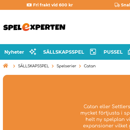
Fri frakt vid 600 kr
Sna
Nyheter
SÄLLSKAPSSPEL
PUSSEL
|
|

SÄLLSKAPSSPEL
Spelserier
Catan
Catan eller Settler
mycket förtjusta i s
helt ny spelplan v
expansioner vilket