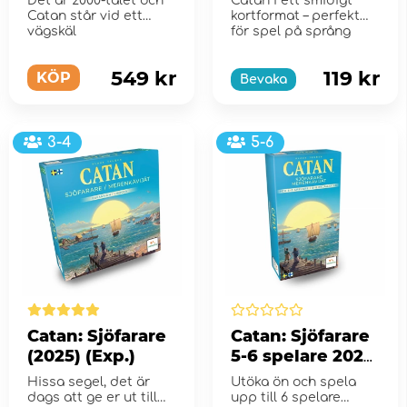
Det är 2000-talet och
Catan i ett smidigt
Catan står vid ett
kortformat – perfekt
vägskäl
för spel på språng
549 kr
119 kr
KÖP
Bevaka
3-4
5-6
Catan: Sjöfarare
Catan: Sjöfarare
(2025) (Exp.)
5-6 spelare 2025
(Exp.)
Hissa segel, det är
Utöka ön och spela
dags att ge er ut till
upp till 6 spelare