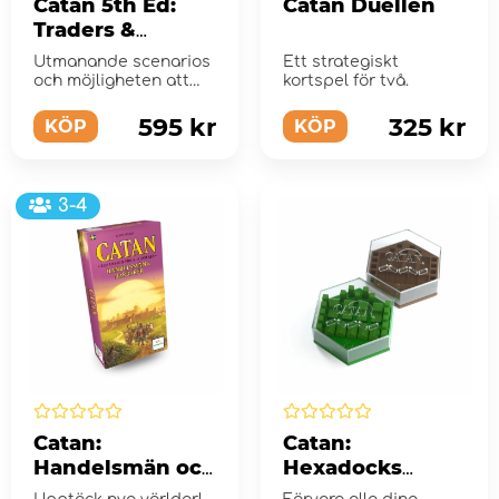
Catan 5th Ed:
Catan Duellen
Traders &
Barbarians
Utmanande scenarios
Ett strategiskt
(Exp.) (Eng)
och möjligheten att
kortspel för två.
enbart spela 2 spelare
595 kr
325 kr
KÖP
KÖP
3-4
Catan:
Catan:
Handelsmän och
Hexadocks
Barbarer - 5-6
Extension Set