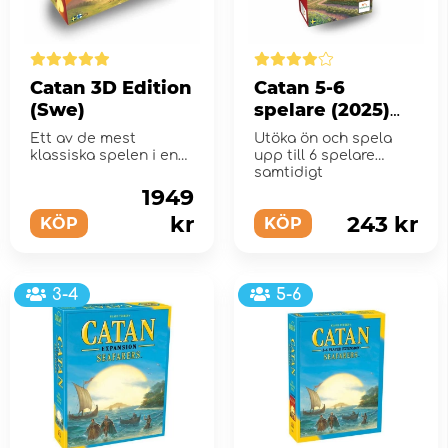
Catan 3D Edition
Catan 5-6
(Swe)
spelare (2025)
(Exp.) (Swe.)
Ett av de mest
Utöka ön och spela
klassiska spelen i en
upp till 6 spelare
av de lyxigaste
samtidigt
utgåvorna någonsin!
1949
kr
243 kr
KÖP
KÖP
3-4
5-6