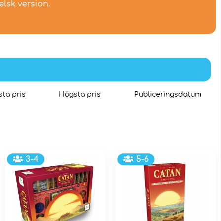
lsk version.
ta pris
Högsta pris
Publiceringsdatum
3-4
5-6