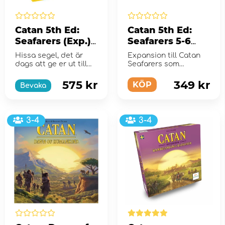
Catan 5th Ed:
Catan 5th Ed:
Seafarers (Exp.)
Seafarers 5-6
(Eng)
players (Exp.)
Hissa segel, det är
Expansion till Catan
(Eng)
dags att ge er ut till
Seafarers som
sjöss!
möjliggör spel för 5-6
spelare.
575 kr
349 kr
KÖP
Bevaka
3-4
3-4