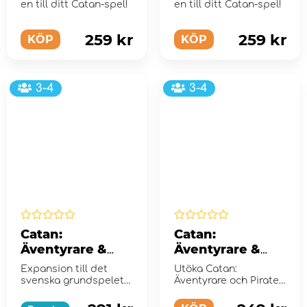
Aquamarine
en till ditt Catan-spel!
Hematite
en till ditt Catan-spel!
259 kr
259 kr
KÖP
KÖP
3-4
3-4
Catan:
Catan:
Äventyrare &
Äventyrare &
Pirater (Exp.)
Pirater 5-6
Expansion till det
Utöka Catan:
spelare (Exp.)
svenska grundspelet
Äventyrare och Pirater
Catan
och spela upp till 6
spelare samtidigt