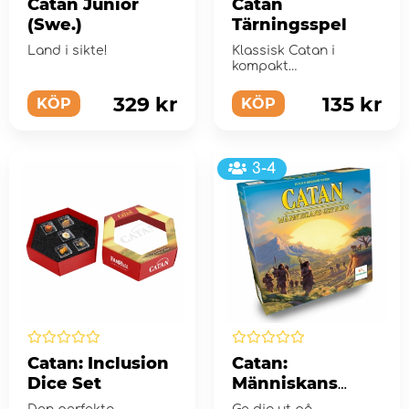
Catan Junior
Catan
(Swe.)
Tärningsspel
Land i sikte!
Klassisk Catan i
kompakt
tärningsformat
329 kr
135 kr
KÖP
KÖP
3-4
Catan: Inclusion
Catan:
Dice Set
Människans
Gryning