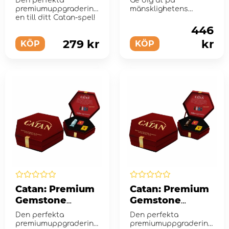
Den perfekta
Ge dig ut på
premiumuppgradering
mänsklighetens
en till ditt Catan-spel!
största resa
446
279 kr
kr
KÖP
KÖP
Catan: Premium
Catan: Premium
Gemstone
Gemstone
Robbers with
Robbers with
Den perfekta
Den perfekta
Metal Dice -
Metal Dice -
premiumuppgradering
premiumuppgradering