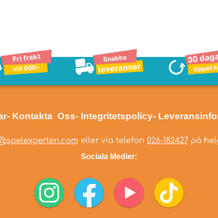
ar
- Kontakta Oss
- Integritetspolicy
- Leveransinf
@spelexperten.com
eller via telefon
026-182427
på helg
Sociala Medier: