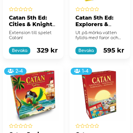
Catan 5th Ed:
Catan 5th Ed:
Cities & Knights
Explorers &
5-6 players
Pirates (Exp.)
Extension till spelet
Ut på mörka vatten
(Exp.) (Eng)
(Eng)
Catan!
fyllda med faror och
äventyr i denna fjärde
expan...
329 kr
595 kr
Bevaka
Bevaka
2-4
1-4