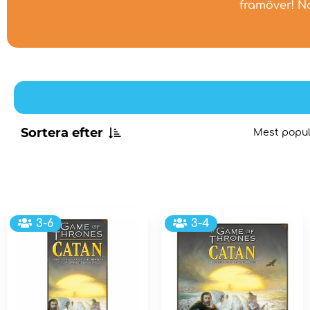
framöver! N
Sortera efter
Mest popul
3-6
3-4