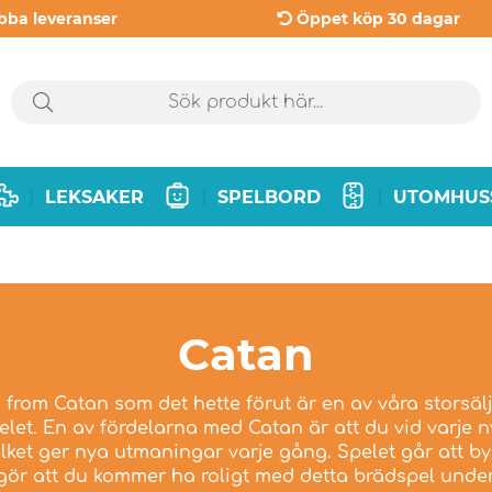
bba leveranser
Öppet köp 30 dagar
LEKSAKER
SPELBORD
UTOMHUS
|
|
|
Catan
s from Catan som det hette förut är en av våra storsälj
pelet. En av fördelarna med Catan är att du vid varje
ilket ger nya utmaningar varje gång. Spelet går att 
 gör att du kommer ha roligt med detta brädspel under