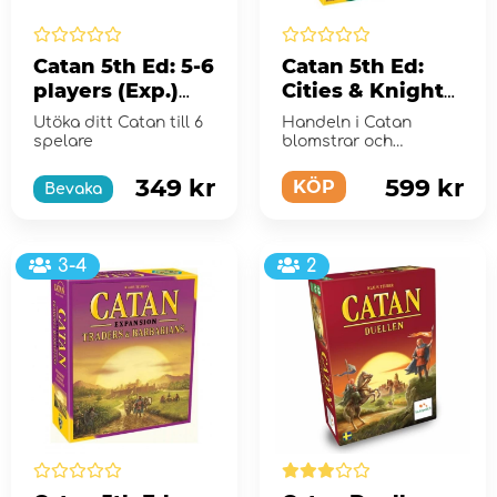
Catan 5th Ed: 5-6
Catan 5th Ed:
players (Exp.)
Cities & Knights
(Eng)
(Exp.) (Eng)
Utöka ditt Catan till 6
Handeln i Catan
spelare
blomstrar och
städerna växer så det
knakar.
349 kr
599 kr
KÖP
Bevaka
3-4
2