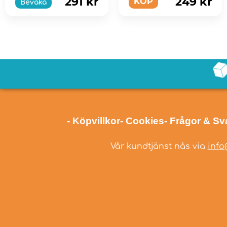
291 kr
249 kr
KÖP
Bevaka
- Köpvillkor
- Cookies
- Frågor & Sv
Vår kundtjänst nås via
info