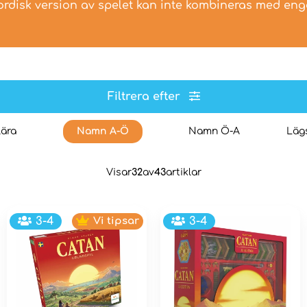
ordisk version av spelet kan inte kombineras med enge
Filtrera efter
ära
Namn A-Ö
Namn Ö-A
Lägs
Visar
32
av
43
artiklar
3-4
Vi tipsar
3-4