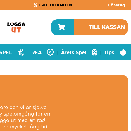
ERBJUDANDEN
Företag
TILL KASSAN
SPEL
REA
Årets Spel
Tips
|
|
|
are och vi är själva
 ny spelomgång får en
bygga ut med en rad
 en mycket lång tid