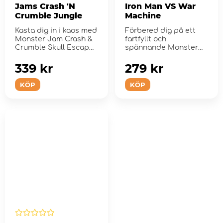
Jams Crash 'N
Iron Man VS War
Crumble Jungle
Machine
Kasta dig in i kaos med
Förbered dig på ett
Monster Jam Crash &
fartfyllt och
Crumble Skull Escape
spännande Monster
Lekset.
Jam äventyr.
339 kr
279 kr
KÖP
KÖP