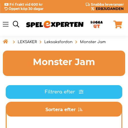
Fri frakt vid 600 kr
Snabba leveranser
Öppet köp 30 dagar
ERBJUDANDEN

LEKSAKER
Leksaksfordon
Monster Jam
Monster Jam
Filtrera efter
Sortera efter