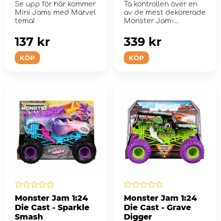
Se upp för här kommer
Ta kontrollen över en
Mini Jams med Marvel
av de mest dekorerade
tema!
Monster Jam-
truckarna någonsin!
137 kr
339 kr
KÖP
KÖP
Monster Jam 1:24
Monster Jam 1:24
Die Cast - Sparkle
Die Cast - Grave
Smash
Digger