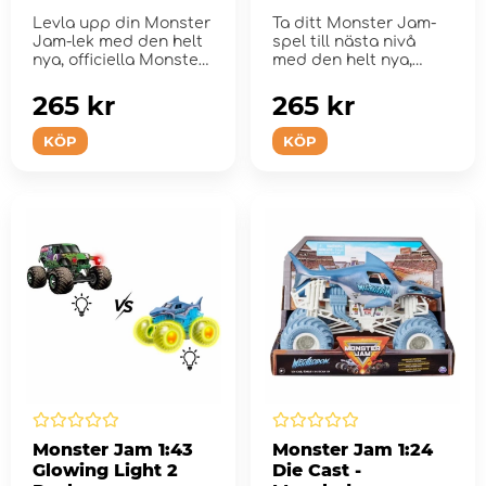
Levla upp din Monster
Ta ditt Monster Jam-
Jam-lek med den helt
spel till nästa nivå
nya, officiella Monster
med den helt nya,
Jam 1:24 skala die-ca...
officiella Monster ...
265 kr
265 kr
KÖP
KÖP
Monster Jam 1:43
Monster Jam 1:24
Glowing Light 2
Die Cast -