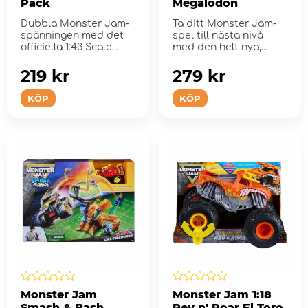
Pack
Megalodon
Dubbla Monster Jam-
Ta ditt Monster Jam-
spänningen med det
spel till nästa nivå
officiella 1:43 Scale
med den helt nya,
Grave Digger och
officiella Monster ...
Megalo...
219 kr
279 kr
KÖP
KÖP
Monster Jam
Monster Jam 1:18
Smash & Bash
Rev n' Roar El Toro