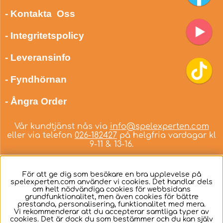
- Kontakta Oss
- Integritetspolicy
- Leveransinfo
- Fyndhörnan
- Ångra Order
Vår kundtjänst nås via
info@spelexperten.com
eller via telefon
026-182427
på helgfria vardagar kl
9-11 & 13-16.
För att ge dig som besökare en bra upplevelse på
spelexperten.com använder vi cookies. Det handlar dels
om helt nödvändiga cookies för webbsidans
Svenska
grundfunktionalitet, men även cookies för bättre
prestanda, personalisering, funktionalitet med mera.
Vi rekommenderar att du accepterar samtliga typer av
cookies. Det är dock du som bestämmer och du kan själv