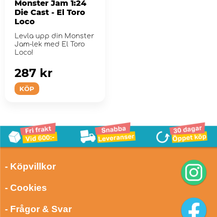
Monster Jam 1:24
Die Cast - El Toro
Loco
Levla upp din Monster
Jam-lek med El Toro
Loco!
287 kr
KÖP
- Köpvillkor
- Cookies
- Frågor & Svar