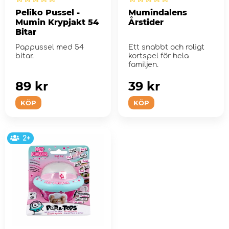
Peliko Pussel -
Mumindalens
Mumin Krypjakt 54
Årstider
Bitar
Pappussel med 54
Ett snabbt och roligt
bitar.
kortspel för hela
familjen.
89 kr
39 kr
KÖP
KÖP
2+