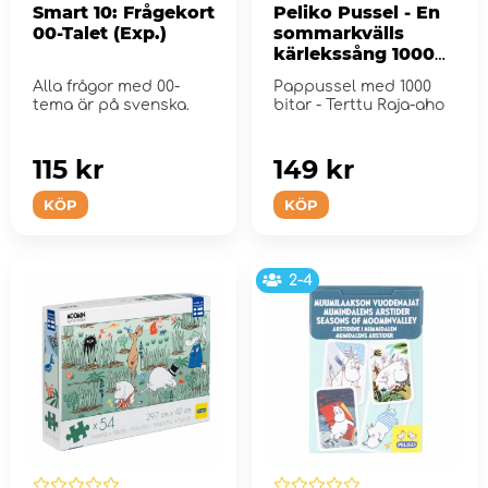
Smart 10: Frågekort
Peliko Pussel - En
00-Talet (Exp.)
sommarkvälls
kärlekssång 1000
Bitar
Alla frågor med 00-
Pappussel med 1000
tema är på svenska.
bitar - Terttu Raja-aho
115 kr
149 kr
KÖP
KÖP
2-4