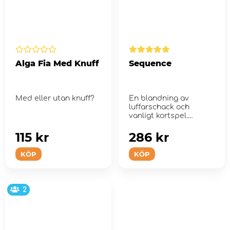
Alga Fia Med Knuff
Sequence
Med eller utan knuff?
En blandning av
luffarschack och
vanligt kortspel.
115 kr
286 kr
KÖP
KÖP
2