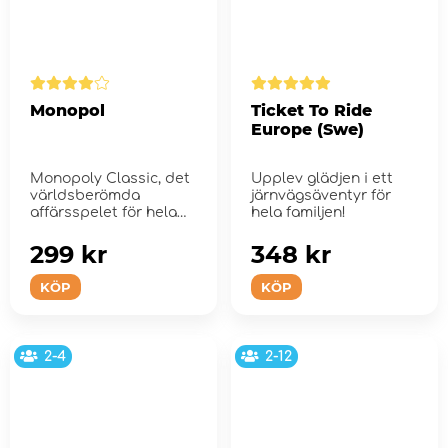
Monopol
Ticket To Ride
Europe (Swe)
Monopoly Classic, det
Upplev glädjen i ett
världsberömda
järnvägsäventyr för
affärsspelet för hela
hela familjen!
familjen.
299 kr
348 kr
KÖP
KÖP
2-4
2-12