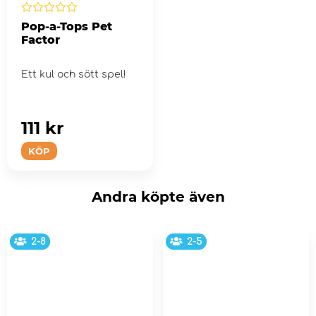
Pop-a-Tops Pet
Factor
Ett kul och sött spel!
111 kr
KÖP
Andra köpte även
2-8
2-5