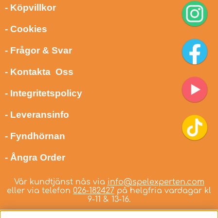
- Köpvillkor
- Cookies
- Frågor & Svar
- Kontakta Oss
- Integritetspolicy
- Leveransinfo
- Fyndhörnan
- Ångra Order
Vår kundtjänst nås via
info@spelexperten.com
eller via telefon
026-182427
på helgfria vardagar kl
9-11 & 13-16.