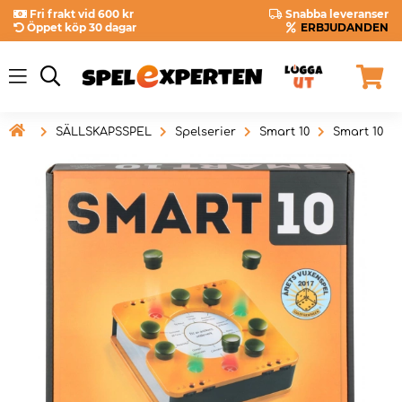
Fri frakt vid 600 kr
Snabba leveranser
Öppet köp 30 dagar
ERBJUDANDEN

SÄLLSKAPSSPEL
Spelserier
Smart 10
Smart 10