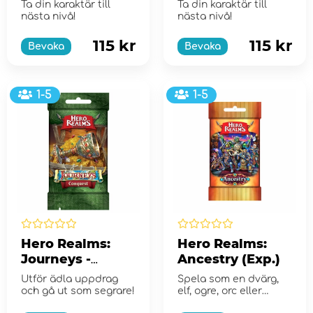
Adventure Deck
Adventure Deck
Ta din karaktär till
Ta din karaktär till
(Exp.)
(Exp.)
nästa nivå!
nästa nivå!
115 kr
115 kr
Bevaka
Bevaka
1-5
1-5
Hero Realms:
Hero Realms:
Journeys -
Ancestry (Exp.)
Conquest (Exp.)
Utför ädla uppdrag
Spela som en dvärg,
och gå ut som segrare!
elf, ogre, orc eller
småfolk! Din