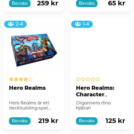
&...
259 kr
65 kr
Bevaka
Bevaka
2-4
1-4
Hero Realms
Hero Realms:
Character
Dividers (Exp.)
Hero Realms är ett
Organisera dina
deckbuilding-spel
hjältar!
med fantasytema som
är en adaption på...
219 kr
125 kr
Bevaka
Bevaka