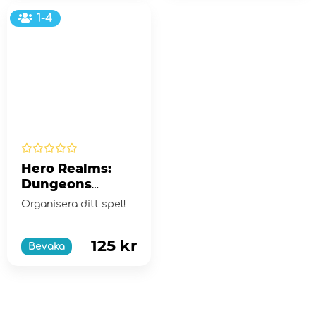
1-4
Hero Realms:
Dungeons
Dividers (Exp.)
Organisera ditt spel!
125 kr
Bevaka