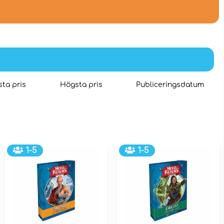
ta pris
Högsta pris
Publiceringsdatum
1-5
1-5