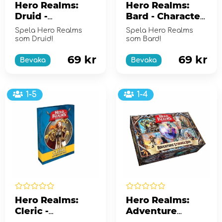
Hero Realms:
Hero Realms:
Druid -
Bard - Character
Character Pack
Pack (Exp.)
Spela Hero Realms
Spela Hero Realms
(Exp.)
som Druid!
som Bard!
69 kr
69 kr
Bevaka
Bevaka
1-5
1-4
Hero Realms:
Hero Realms:
Cleric -
Adventure