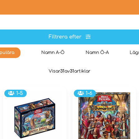
Filtrera efter
pulära
Namn A-Ö
Namn Ö-A
Lägs
Visar
31
av
31
artiklar
1-5
1-6