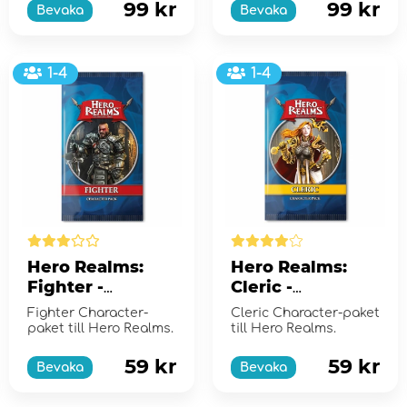
först...
först...
99 kr
99 kr
Bevaka
Bevaka
1-4
1-4
Hero Realms:
Hero Realms:
Fighter -
Cleric -
Character Pack
Character Pack
Fighter Character-
Cleric Character-paket
(Exp.)
(Exp.)
paket till Hero Realms.
till Hero Realms.
59 kr
59 kr
Bevaka
Bevaka