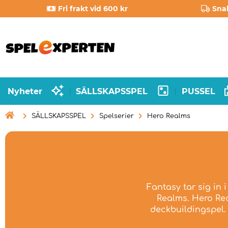
Fri frakt vid 600 kr
Sna
Nyheter
SÄLLSKAPSSPEL
PUSSEL
|
|

SÄLLSKAPSSPEL
Spelserier
Hero Realms
Fantasy tar sig in 
Realms. Hero Rea
deckbuildingspel. 