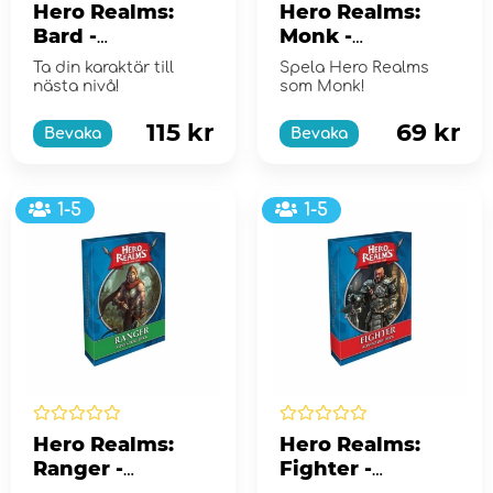
Hero Realms:
Hero Realms:
Bard -
Monk -
Adventure Deck
Character Pack
Ta din karaktär till
Spela Hero Realms
(Exp.)
(Exp.)
nästa nivå!
som Monk!
115 kr
69 kr
Bevaka
Bevaka
1-5
1-5
Hero Realms:
Hero Realms:
Ranger -
Fighter -