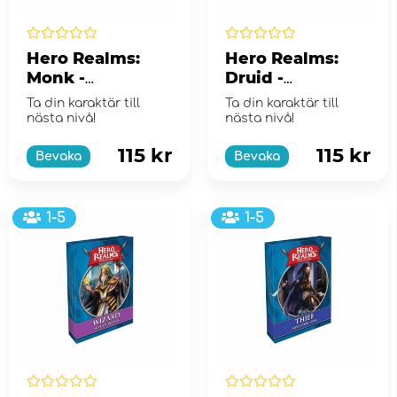
Hero Realms:
Hero Realms:
Monk -
Druid -
Adventure Deck
Adventure Deck
Ta din karaktär till
Ta din karaktär till
(Exp.)
(Exp.)
nästa nivå!
nästa nivå!
115 kr
115 kr
Bevaka
Bevaka
1-5
1-5