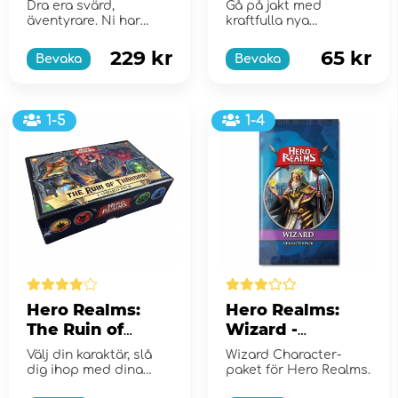
Campaign Deck
Hunters (Exp.)
Dra era svärd,
Gå på jakt med
(Exp.)
äventyrare. Ni har
kraftfulla nya
kommit in i den
handlingar och
Försvunna Byn!
modiga nya förkämpar.
229 kr
65 kr
Bevaka
Bevaka
1-5
1-4
Hero Realms:
Hero Realms:
The Ruin of
Wizard -
Thandar
Character Pack
Välj din karaktär, slå
Wizard Character-
Campaign Deck
(Exp.)
dig ihop med dina
paket för Hero Realms.
(Exp.)
vänner och börja ert