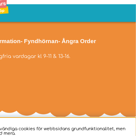
ormation
- Fyndhörnan
- Ångra Order
fria vardagar kl 9-11 & 13-16.
dvändiga cookies för webbsidans grundfunktionalitet, men
d mera.