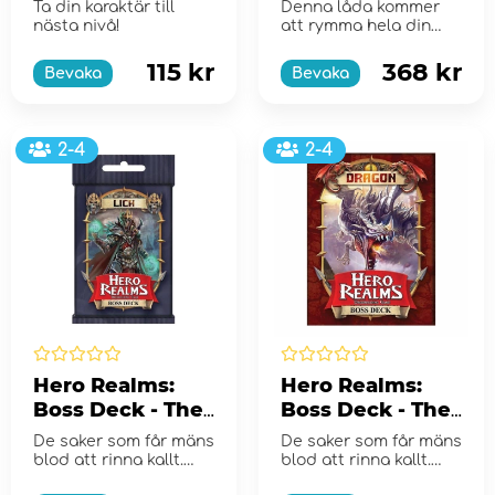
Adventure Deck
Storage Box
Ta din karaktär till
Denna låda kommer
(Exp.)
(Exp.)
nästa nivå!
att rymma hela din
Hero Realms-samling,
med eller utan
115 kr
368 kr
Bevaka
Bevaka
sleeves, m...
2-4
2-4
Hero Realms:
Hero Realms:
Boss Deck - The
Boss Deck - The
Lich (Exp.)
Dragon (Exp.)
De saker som får mäns
De saker som får mäns
blod att rinna kallt.
blod att rinna kallt.
Faran, mörkret,
Faran, mörkret,