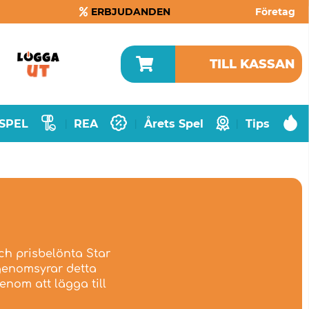
ERBJUDANDEN
Företag
TILL KASSAN
SPEL
REA
Årets Spel
Tips
|
|
|
och prisbelönta Star
 genomsyrar detta
enom att lägga till