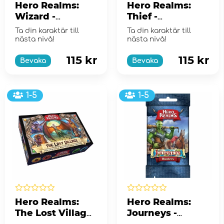
Hero Realms:
Hero Realms:
Wizard -
Thief -
Adventure Deck
Adventure Deck
Ta din karaktär till
Ta din karaktär till
(Exp.)
(Exp.)
nästa nivå!
nästa nivå!
115 kr
115 kr
Bevaka
Bevaka
1-5
1-5
Hero Realms:
Hero Realms:
The Lost Village
Journeys -