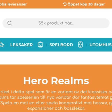
bba leveranser
Öppet köp 30 dagar
LEKSAKER
SPELBORD
UTOMHUS
|
|
|
Hero Realms
i riket i detta spel som är en variant av det klassiska 
lms tar spelserien till nya världar där fantasytemat
Spela en mot en eller spela kooperativt mot bossar, g
expansioner och bosslekar.