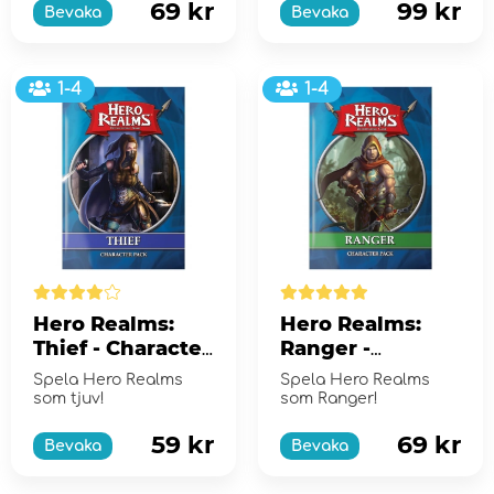
härstamning ger dig...
69 kr
99 kr
Bevaka
Bevaka
1-4
1-4
Hero Realms:
Hero Realms:
Thief - Character
Ranger -
Pack (Exp.)
Character Pack
Spela Hero Realms
Spela Hero Realms
(Exp.)
som tjuv!
som Ranger!
59 kr
69 kr
Bevaka
Bevaka