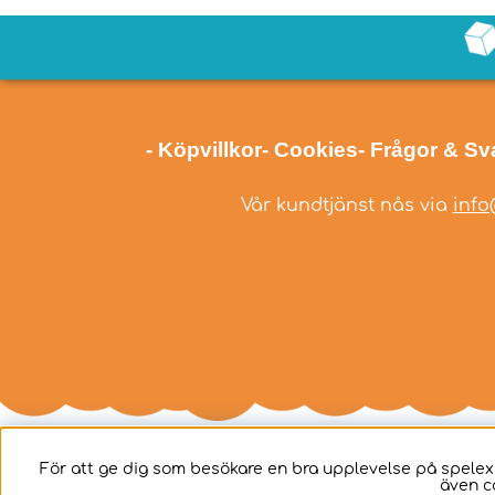
- Köpvillkor
- Cookies
- Frågor & Sv
Vår kundtjänst nås via
info
För att ge dig som besökare en bra upplevelse på spelex
även c
Svenska