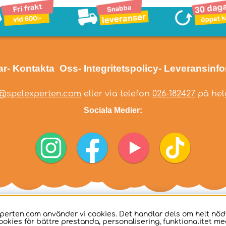
ar
- Kontakta Oss
- Integritetspolicy
- Leveransinf
@spelexperten.com
eller via telefon
026-182427
på helg
Sociala Medier:
perten.com använder vi cookies. Det handlar dels om helt nö
ookies för bättre prestanda, personalisering, funktionalitet me