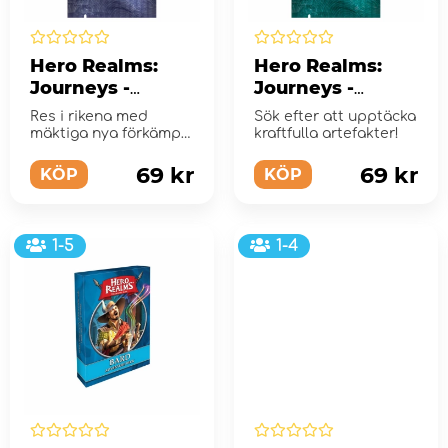
Hero Realms:
Hero Realms:
Journeys -
Journeys -
Travelers (Exp.)
Discovery (Exp.)
Res i rikena med
Sök efter att upptäcka
mäktiga nya förkämpe
kraftfulla artefakter!
och ta djärva nya
handlingar!
69 kr
69 kr
KÖP
KÖP
1-5
1-4