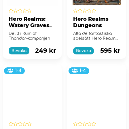
Hero Realms:
Hero Realms
Watery Graves
Dungeons
Campaign Deck
Del 3 i Ruin of
Alla de fantastiska
(Exp.)
Thandar-kampanjen
spelsätt Hero Realm
har att erbjuda,
packat i en enda låda!
249 kr
595 kr
Bevaka
Bevaka
1-4
1-4