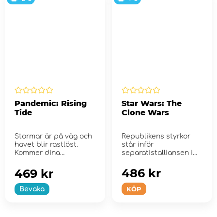
Pandemic: Rising
Star Wars: The
Tide
Clone Wars
Stormar är på väg och
Republikens styrkor
havet blir rastlöst.
står inför
Kommer dina
separatistalliansen i
ansträng...
detta spel i Pandemic
Ser...
486 kr
469 kr
KÖP
Bevaka