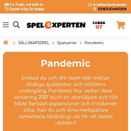
Fri frakt vid 600 kr
Snabba leveranser
Öppet köp 30 dagar
ERBJUDANDEN

SÄLLSKAPSSPEL
Spelserier
Pandemic
Pandemic
Endast du och ditt team står mellan
dödliga sjukdomar och världens
undergång. Pandemic har sedan dess
lansering 2007 blivit en storsäljare och fått
både flertalet expansioner och fristående
titlar. Kan du och dina medspelare
samarbeta tillräckligt väl för att rädda
världen?