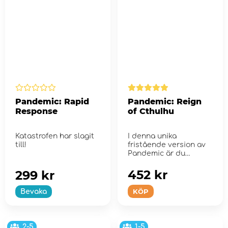
Pandemic: Rapid
Pandemic: Reign
Response
of Cthulhu
Katastrofen har slagit
I denna unika
till!
fristående version av
Pandemic är du
mänsklighetens sista
h...
452 kr
299 kr
KÖP
Bevaka
2-5
1-5