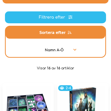
Filtrera efter
Sortera efter
Namn A-Ö
Visar
16
av
16
artiklar
2-4