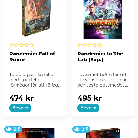
Pandemic: Fall of
Pandemic: In The
Rome
Lab (Exp.)
Ta på dig unika roller
Tävla mot tiden för att
med speciella
sekvensera sjukdomar
förmågor för att förbä...
och testa botemedel i
denna pande...
474 kr
495 kr
Bevaka
Bevaka
2-5
2-5