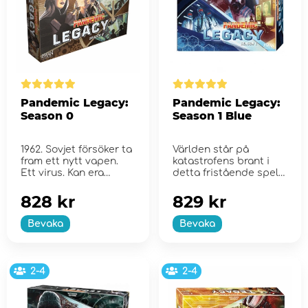
Pandemic Legacy:
Pandemic Legacy:
Season 0
Season 1 Blue
1962. Sovjet försöker ta
Världen står på
fram ett nytt vapen.
katastrofens brant i
Ett virus. Kan era
detta fristående spel i
agentar stopp...
Pandemi...
828 kr
829 kr
Bevaka
Bevaka
2-4
2-4