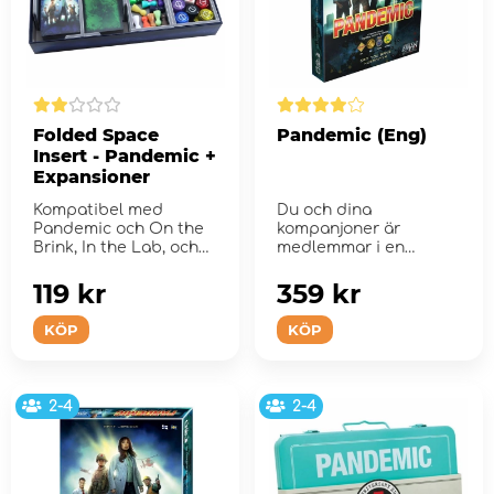
Folded Space
Pandemic (Eng)
Insert - Pandemic +
Expansioner
Kompatibel med
Du och dina
Pandemic och On the
kompanjoner är
Brink, In the Lab, och
medlemmar i en
State of Emergency
smittskyddsenhet.
expansioner...
119 kr
359 kr
KÖP
KÖP
2-4
2-4