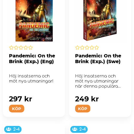
Pandemic: On the
Pandemic: On the
Brink (Exp.) (Eng)
Brink (Exp.) (Swe)
Höj insatserna och
Höj insatserna och
möt nya utmaningar!
möt nya utmaningar
när denna populära
expansion &...
297 kr
249 kr
KÖP
KÖP
2-4
2-4