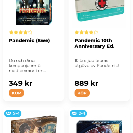
Pandemic (Swe)
Pandemic 10th
Anniversary Ed.
Du och dina
10 års jubileums
kompanjoner är
utgåva av Pandemic!
medlemmar i en
smittskyddsenhet.
349 kr
889 kr
KÖP
KÖP
2-4
2-4