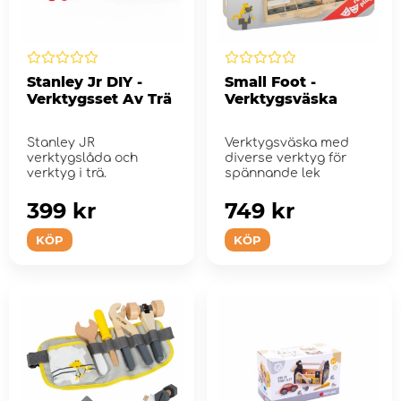
Stanley Jr DIY -
Small Foot -
Verktygsset Av Trä
Verktygsväska
Stanley JR
Verktygsväska med
verktygslåda och
diverse verktyg för
verktyg i trä.
spännande lek
399 kr
749 kr
KÖP
KÖP