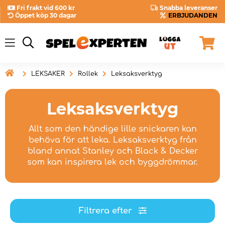
Fri frakt vid 600 kr
Snabba leveranser
Öppet köp 30 dagar
ERBJUDANDEN

LEKSAKER
Rollek
Leksaksverktyg
Leksaksverktyg
Allt som den händige lille snickaren kan
behöva för att leka. Leksaksverktyg från
bland annat Stanley och Black & Decker
som kan inspirera lek och byggdrömmar.
Filtrera efter