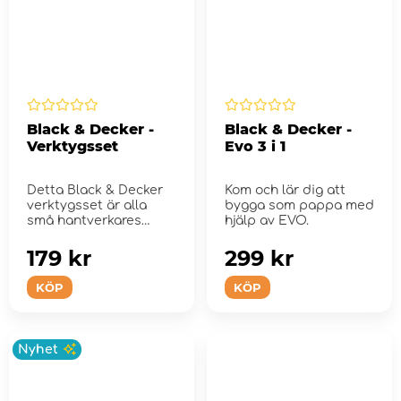
Black & Decker -
Black & Decker -
Verktygsset
Evo 3 i 1
Detta Black & Decker
Kom och lär dig att
verktygsset är alla
bygga som pappa med
små hantverkares
hjälp av EVO.
dröm!
179 kr
299 kr
KÖP
KÖP
Nyhet