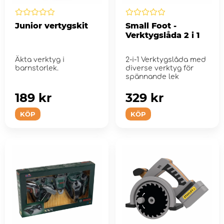
Junior vertygskit
Small Foot -
Verktygslåda 2 i 1
Äkta verktyg i
2-i-1 Verktygslåda med
barnstorlek.
diverse verktyg för
spännande lek
189 kr
329 kr
KÖP
KÖP