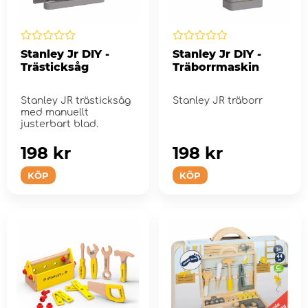
Stanley Jr DIY -
Stanley Jr DIY -
Trästicksåg
Träborrmaskin
Stanley JR trästicksåg
Stanley JR träborr
med manuellt
justerbart blad.
198 kr
198 kr
KÖP
KÖP