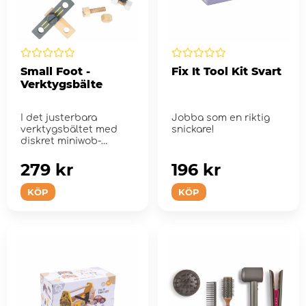
Small Foot -
Fix It Tool Kit Svart
Verktygsbälte
I det justerbara
Jobba som en riktig
verktygsbältet med
snickare!
diskret miniwob-
illustration får den
kompl...
279 kr
196 kr
KÖP
KÖP