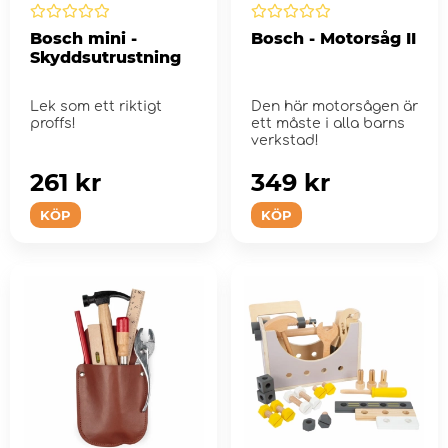
Bosch mini -
Bosch - Motorsåg II
Skyddsutrustning
Lek som ett riktigt
Den här motorsågen är
proffs!
ett måste i alla barns
verkstad!
261 kr
349 kr
KÖP
KÖP