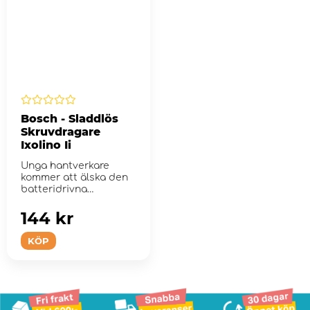
Bosch - Sladdlös
Skruvdragare
Ixolino Ii
Unga hantverkare
kommer att älska den
batteridrivna
sladdlösa Theo Klein-
skruv...
144 kr
KÖP