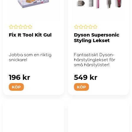
Fix It Tool Kit Gul
Dyson Supersonic
Styling Lekset
Jobba som en riktig
Fantastiskt Dyson-
snickare!
hårstylinglekset för
små hårstylister!
196 kr
549 kr
KÖP
KÖP