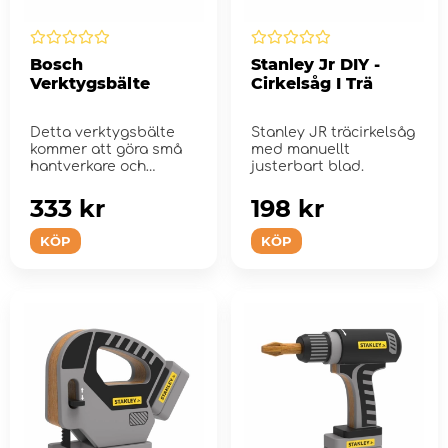
Bosch
Stanley Jr DIY -
Verktygsbälte
Cirkelsåg I Trä
Detta verktygsbälte
Stanley JR träcirkelsåg
kommer att göra små
med manuellt
hantverkare och
justerbart blad.
kvinnor till rikt...
333 kr
198 kr
KÖP
KÖP