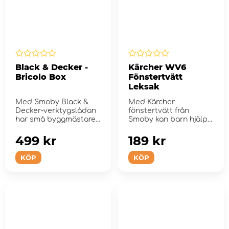
Black & Decker -
Kärcher WV6
Bricolo Box
Fönstertvätt
Leksak
Med Smoby Black &
Med Kärcher
Decker-verktygslådan
fönstertvätt från
har små byggmästare
Smoby kan barn hjälpa
allt till ...
sina fö...
499 kr
189 kr
KÖP
KÖP