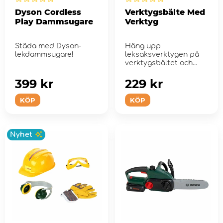
Dyson Cordless
Verktygsbälte Med
Play Dammsugare
Verktyg
Städa med Dyson-
Häng upp
lekdammsugare!
leksaksverktygen på
verktygsbältet och
bygglekarna kan börja!
399 kr
229 kr
KÖP
KÖP
Nyhet