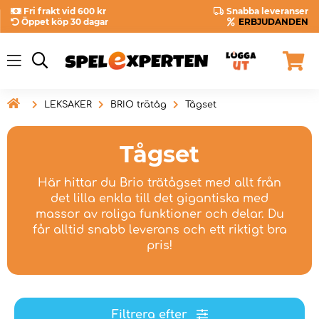
Fri frakt vid 600 kr
Snabba leveranser
Öppet köp 30 dagar
ERBJUDANDEN

LEKSAKER
BRIO trätåg
Tågset
Tågset
Här hittar du Brio trätågset med allt från
det lilla enkla till det gigantiska med
massor av roliga funktioner och delar. Du
får alltid snabb leverans och ett riktigt bra
pris!
Filtrera efter