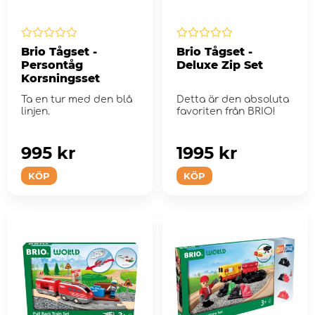
Brio Tågset -
Brio Tågset -
Persontåg
Deluxe Zip Set
Korsningsset
Ta en tur med den blå
Detta är den absoluta
linjen.
favoriten från BRIO!
995 kr
1995 kr
KÖP
KÖP