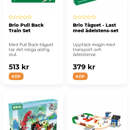
Brio Pull Back
Brio Tågset - Last
Train Set
med ädelstens-set
Med Pull Back-tågset
Upptäck magin med
tar det roliga aldrig
transport och
slut.
ädelstenar.
513 kr
379 kr
KÖP
KÖP