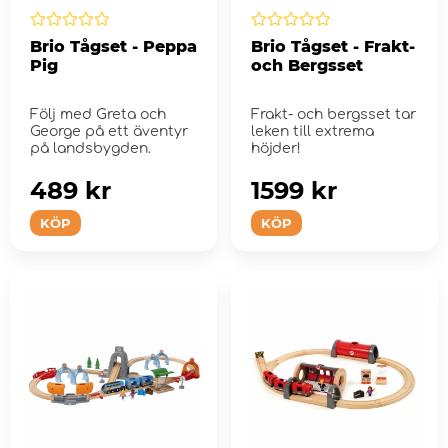
Brio Tågset - Peppa
Brio Tågset - Frakt-
Pig
och Bergsset
Följ med Greta och
Frakt- och bergsset tar
George på ett äventyr
leken till extrema
på landsbygden.
höjder!
489 kr
1599 kr
KÖP
KÖP