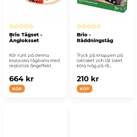
Brio Tågset -
Brio -
Ångloksset
Räddningståg
Kör runt på denna
Tryck på knappen på
klassiska tågbana med
loktaket och låt loket
realistisk ångeffekt.
köra iväg på r&...
664 kr
210 kr
KÖP
KÖP