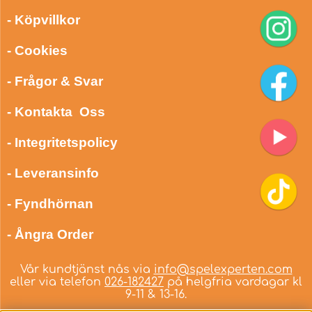
- Köpvillkor
- Cookies
- Frågor & Svar
- Kontakta Oss
- Integritetspolicy
- Leveransinfo
- Fyndhörnan
- Ångra Order
Vår kundtjänst nås via
info@spelexperten.com
eller via telefon
026-182427
på helgfria vardagar kl
9-11 & 13-16.