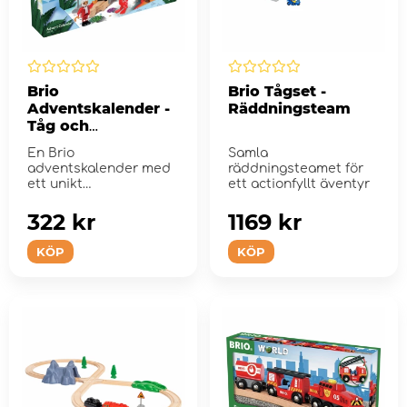
Brio
Brio Tågset -
Adventskalender -
Räddningsteam
Tåg och
Dinosaurier
En Brio
Samla
adventskalender med
räddningsteamet för
ett unikt
ett actionfyllt äventyr
dinosaurietema
322 kr
1169 kr
KÖP
KÖP