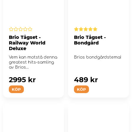
Brio Tågset -
Brio Tågset -
Railway World
Bondgård
Deluxe
Vem kan motstå denna
Brios bondgårdstema!
greatest hits-samling
av Brios
järnvägsvärld?
2995 kr
489 kr
KÖP
KÖP