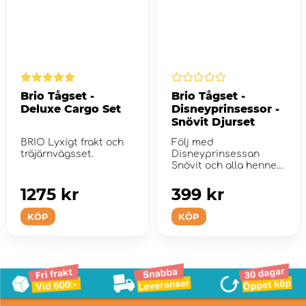
Brio Tågset -
Brio Tågset -
Deluxe Cargo Set
Disneyprinsessor -
Snövit Djurset
BRIO Lyxigt frakt och
Följ med
träjärnvägsset.
Disneyprinsessan
Snövit och alla hennes
fantastiska djurvänner
p...
1275 kr
399 kr
KÖP
KÖP