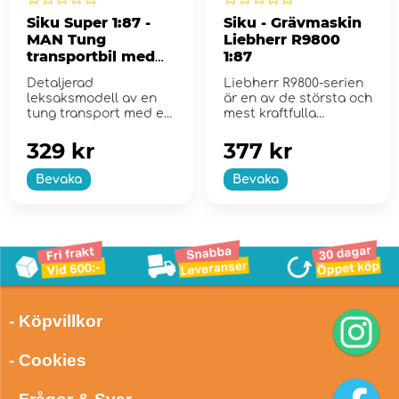
Siku Super 1:87 -
Siku - Grävmaskin
MAN Tung
Liebherr R9800
transportbil med
1:87
yacht
Detaljerad
Liebherr R9800-serien
leksaksmodell av en
är en av de största och
tung transport med en
mest kraftfulla
yacht för lek eller
grävmaskine...
samling!
329 kr
377 kr
Bevaka
Bevaka
- Köpvillkor
- Cookies