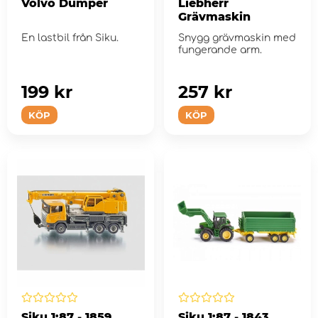
Volvo Dumper
Liebherr
Grävmaskin
En lastbil från Siku.
Snygg grävmaskin med
fungerande arm.
199 kr
257 kr
KÖP
KÖP
Siku 1:87 - 1859
Siku 1:87 - 1843