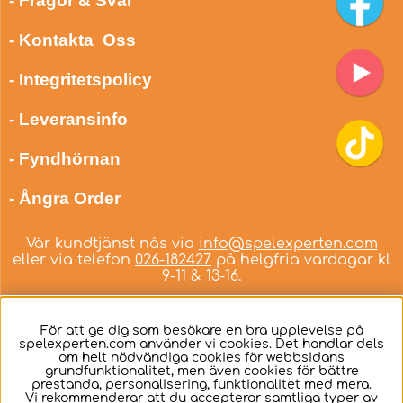
- Frågor & Svar
- Kontakta Oss
- Integritetspolicy
- Leveransinfo
- Fyndhörnan
- Ångra Order
Vår kundtjänst nås via
info@spelexperten.com
eller via telefon
026-182427
på helgfria vardagar kl
9-11 & 13-16.
För att ge dig som besökare en bra upplevelse på
spelexperten.com använder vi cookies. Det handlar dels
om helt nödvändiga cookies för webbsidans
Svenska
grundfunktionalitet, men även cookies för bättre
prestanda, personalisering, funktionalitet med mera.
Vi rekommenderar att du accepterar samtliga typer av