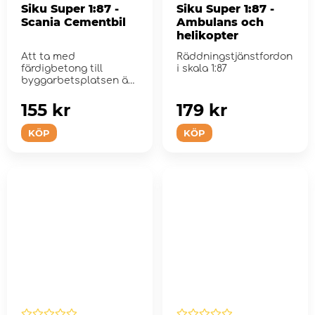
Siku Super 1:87 -
Siku Super 1:87 -
Scania Cementbil
Ambulans och
helikopter
Att ta med
Räddningstjänstfordon
färdigbetong till
i skala 1:87
byggarbetsplatsen är
cementblandarens
uppgift
155 kr
179 kr
KÖP
KÖP