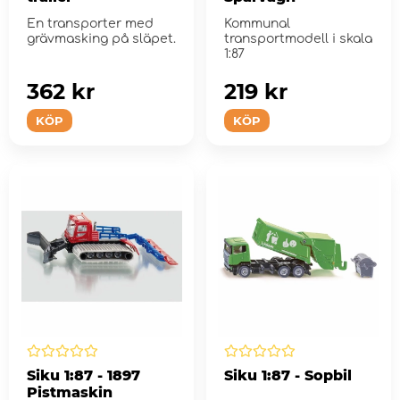
En transporter med
Kommunal
grävmasking på släpet.
transportmodell i skala
1:87
362 kr
219 kr
KÖP
KÖP
Siku 1:87 - 1897
Siku 1:87 - Sopbil
Pistmaskin