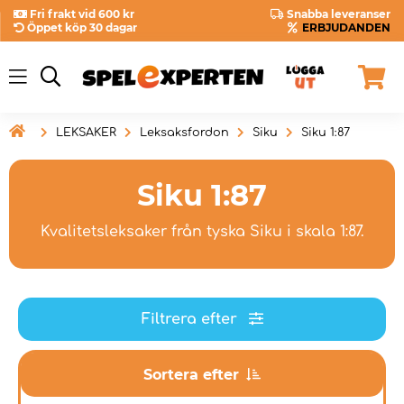
Fri frakt vid 600 kr
Snabba leveranser
Öppet köp 30 dagar
ERBJUDANDEN

LEKSAKER
Leksaksfordon
Siku
Siku 1:87
Siku 1:87
Kvalitetsleksaker från tyska Siku i skala 1:87.
Filtrera efter
Sortera efter