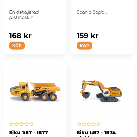
En detaljerad
Scania Sopbil
pistmaskin.
168 kr
159 kr
KÖP
KÖP
Siku 1:87 - 1877
Siku 1:87 - 1874