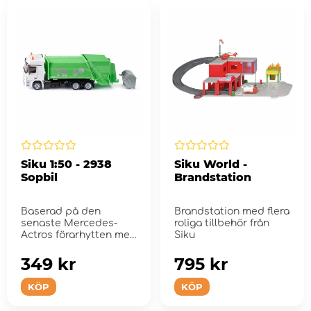
Siku 1:50 - 2938
Siku World -
Sopbil
Brandstation
Baserad på den
Brandstation med flera
senaste Mercedes-
roliga tillbehör från
Actros förarhytten med
Siku
ett långt 3-axligt...
349 kr
795 kr
KÖP
KÖP