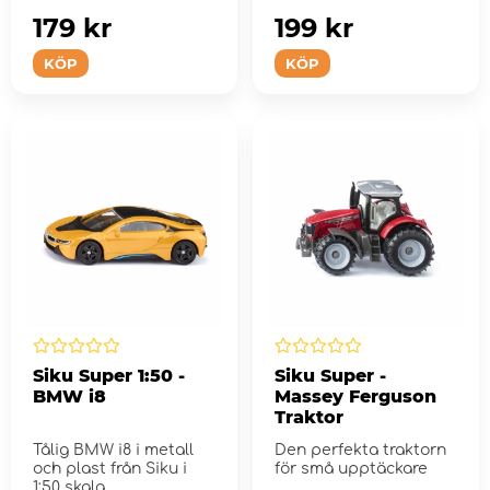
179 kr
199 kr
KÖP
KÖP
Siku Super 1:50 -
Siku Super -
BMW i8
Massey Ferguson
Traktor
Tålig BMW i8 i metall
Den perfekta traktorn
och plast från Siku i
för små upptäckare
1:50 skala