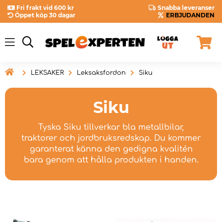
Fri frakt vid 600 kr
Snabba leveranser
Öppet köp 30 dagar
ERBJUDANDEN

LEKSAKER
Leksaksfordon
Siku
Siku
Tyska Siku tillverkar bla metallbilar,
traktorer och jordbruksredskap. Du kommer
garanterat känna den gedigna kvalitén
bara genom att hålla produkten i handen.