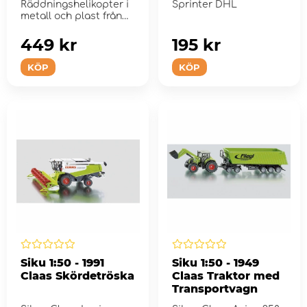
Räddningshelikopter i
Sprinter DHL
metall och plast från
Siku i 1:50 skala
449 kr
195 kr
KÖP
KÖP
Siku 1:50 - 1991
Siku 1:50 - 1949
Claas Skördetröska
Claas Traktor med
Transportvagn