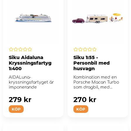
Siku Aidaluna
Siku 1:55 -
Kryssningsfartyg
Personbil med
1:400
husvagn
AIDALuna-
Kombination med en
kryssningsfartyget är
Porsche Macan Turbo
imponerande
som dragbil, med
Dethleffs Exclusiv
Emotion husva...
279 kr
270 kr
KÖP
KÖP