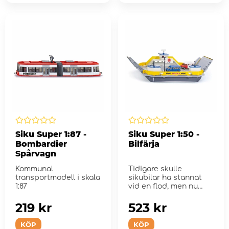
Siku Super 1:87 -
Siku Super 1:50 -
Bombardier
Bilfärja
Spårvagn
Kommunal
Tidigare skulle
transportmodell i skala
sikubilar ha stannat
1:87
vid en flod, men nu
finns den nya flytande
bilf...
219 kr
523 kr
KÖP
KÖP