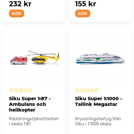
uppgift
232 kr
155 kr
KÖP
KÖP
Siku Super 1:87 -
Siku Super 1:1000 -
Ambulans och
Tallink Megastar
helikopter
Räddningstjänstfordon
Kryssningsfartyg från
i skala 1:87
Siku i 1:1000 skala