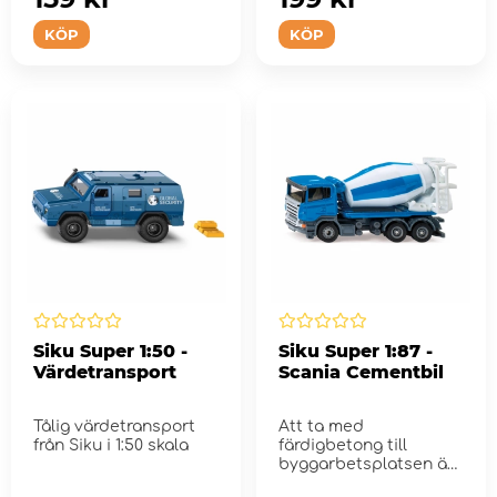
KÖP
KÖP
Siku Super 1:50 -
Siku Super 1:87 -
Värdetransport
Scania Cementbil
Tålig värdetransport
Att ta med
från Siku i 1:50 skala
färdigbetong till
byggarbetsplatsen är
cementblandarens