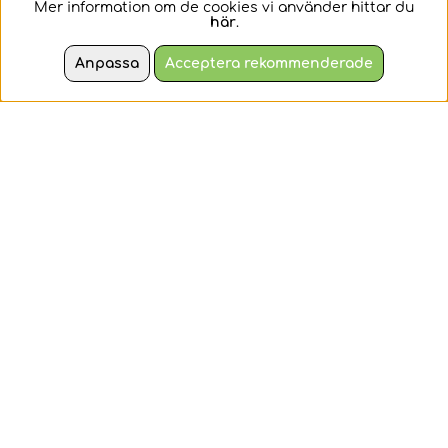
Mer information om de cookies vi använder hittar du
En detaljerad
Scania Sopbil
här
.
pistmaskin.
Anpassa
Acceptera rekommenderade
168 kr
159 kr
KÖP
KÖP
Siku 1:87 - 1877
Siku 1:87 - 1874
Volvo Dumper
Liebherr
Grävmaskin