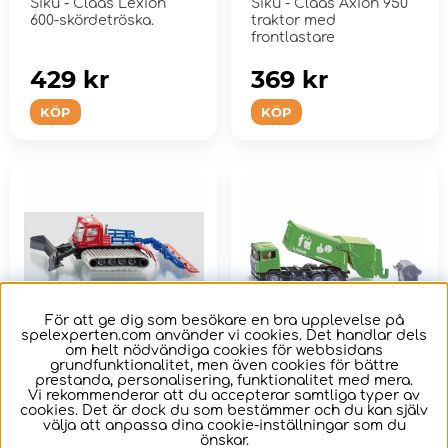
Siku - Claas Lexion
Siku - Claas Axion 950
600-skördetröska.
traktor med
frontlastare
429 kr
369 kr
KÖP
KÖP
För att ge dig som besökare en bra upplevelse på
spelexperten.com använder vi cookies. Det handlar dels
om helt nödvändiga cookies för webbsidans
grundfunktionalitet, men även cookies för bättre
prestanda, personalisering, funktionalitet med mera.
Siku 1:87 - 1897
Siku 1:87 - Sopbil
Vi rekommenderar att du accepterar samtliga typer av
cookies. Det är dock du som bestämmer och du kan själv
Pistmaskin
välja att anpassa dina cookie-inställningar som du
önskar.