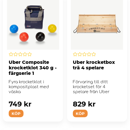
Uber Composite
Uber krocketbox
krocketklot 340 g -
trä 4 spelare
färgserie 1
Fyra krocketklot i
Förvaring till ditt
kompositplast med
krocketset för 4
väska
spelare från Uber
749 kr
829 kr
KÖP
KÖP