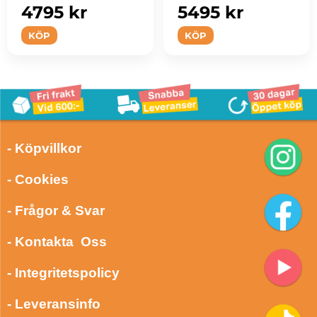
4795 kr
5495 kr
KÖP
KÖP
- Köpvillkor
- Cookies
- Frågor & Svar
- Kontakta Oss
- Integritetspolicy
- Leveransinfo