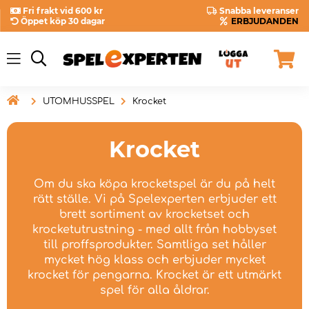
Fri frakt vid 600 kr
Snabba leveranser
Öppet köp 30 dagar
ERBJUDANDEN

UTOMHUSSPEL
Krocket
Krocket
Om du ska köpa krocketspel är du på helt
rätt ställe. Vi på Spelexperten erbjuder ett
brett sortiment av krocketset och
krocketutrustning - med allt från hobbyset
till proffsprodukter. Samtliga set håller
mycket hög klass och erbjuder mycket
krocket för pengarna. Krocket är ett utmärkt
spel för alla åldrar.