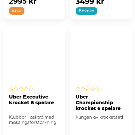
2995 kr
3499 kr
KÖP
Bevaka
Uber Executive
Uber
krocket 6 spelare
Championship
krocket 6 spelare
Klubbor i askträ med
Kungen av krocketset!
mässingsförstärkning