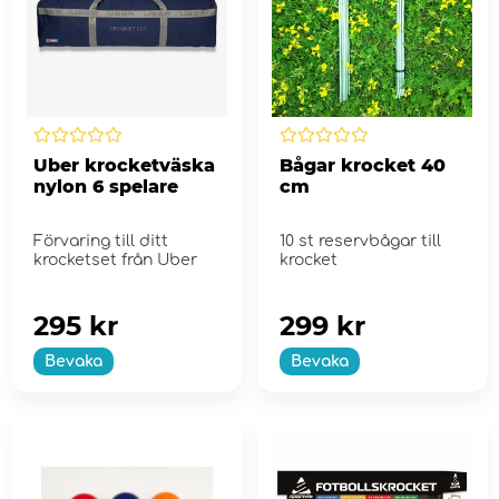
Uber krocketväska
Bågar krocket 40
nylon 6 spelare
cm
Förvaring till ditt
10 st reservbågar till
krocketset från Uber
krocket
295 kr
299 kr
Bevaka
Bevaka