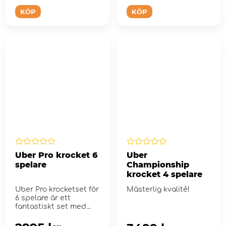
KÖP
KÖP
Uber Pro krocket 6
Uber
spelare
Championship
krocket 4 spelare
Uber Pro krocketset för
Mästerlig kvalité!
6 spelare är ett
fantastiskt set med
allt du behö...