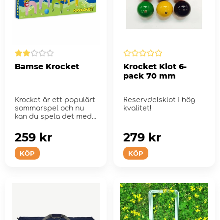
Bamse Krocket
Krocket Klot 6-
pack 70 mm
Krocket är ett populärt
Reservdelsklot i hög
sommarspel och nu
kvalitet!
kan du spela det med
Bamse!
259 kr
279 kr
KÖP
KÖP