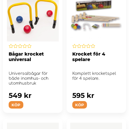
Bågar krocket
Krocket för 4
universal
spelare
Universalbågar för
Komplett krocketspel
både inomhus- och
för 4 spelare.
utomhusbruk
549 kr
595 kr
KÖP
KÖP