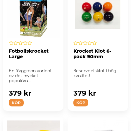
Fotbollskrocket
Krocket Klot 6-
Large
pack 90mm
En färggrann variant
Reservdelsklot i hög
av det mycket
kvalitet!
populära
utomhusspelet
fotbollskrocket.
379 kr
379 kr
KÖP
KÖP