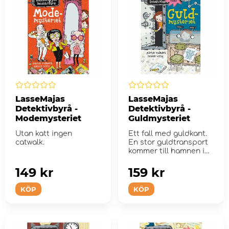
LasseMajas
LasseMajas
Detektivbyrå -
Detektivbyrå -
Modemysteriet
Guldmysteriet
Utan katt ingen
Ett fall med guldkant.
catwalk.
En stor guldtransport
kommer till hamnen i
Valleby. Lasse, Maja o...
149 kr
159 kr
KÖP
KÖP