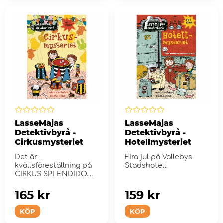
LasseMajas
LasseMajas
Detektivbyrå -
Detektivbyrå -
Cirkusmysteriet
Hotellmysteriet
Det är
Fira jul på Vallebys
kvällsföreställning på
Stadshotell.
CIRKUS SPLENDIDO.
Publiken lå...
165 kr
159 kr
KÖP
KÖP