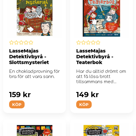
LasseMajas
LasseMajas
Detektivbyrå -
Detektivbyrå -
Slottsmysteriet
Teaterbok
En chokladprovning för
Har du alltid drömt om
bra för att vara sann.
att få lösa brott
tillsammans med
Lasse och Maja i...
159 kr
149 kr
KÖP
KÖP