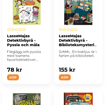
LasseMajas
LasseMajas
Detektivbyrå -
Detektivbyrå -
Pyssla och måla
Biblioteksmysterie
t
Färglägg och pyssla
Schhh... En boktjuv är i
med barnens
farten på biblioteket.
favoritdetektiver
Lasse och Maja i
denna pysse...
78 kr
155 kr
KÖP
KÖP