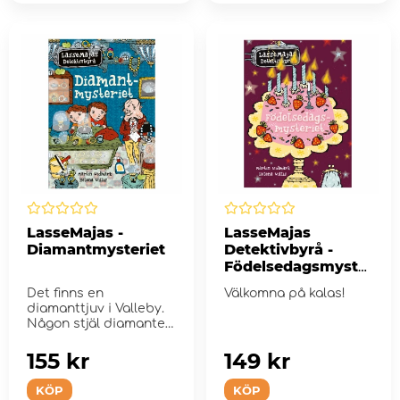
LasseMajas -
LasseMajas
Diamantmysteriet
Detektivbyrå -
Födelsedagsmyster
iet
Det finns en
Välkomna på kalas!
diamanttjuv i Valleby.
Någon stjäl diamanter
av guldhandlare
Muha...
155 kr
149 kr
KÖP
KÖP