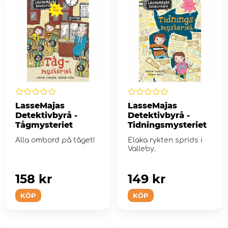
LasseMajas
LasseMajas
Detektivbyrå -
Detektivbyrå -
Tågmysteriet
Tidningsmysteriet
Alla ombord på tåget!
Elaka rykten sprids i
Valleby.
158 kr
149 kr
KÖP
KÖP