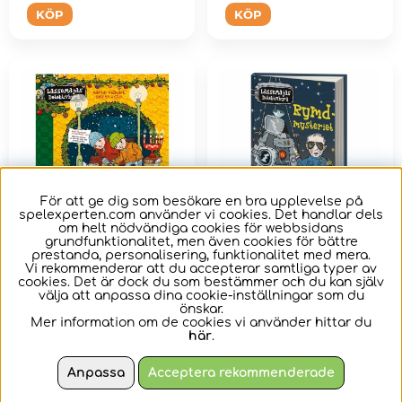
KÖP
KÖP
För att ge dig som besökare en bra upplevelse på
spelexperten.com använder vi cookies. Det handlar dels
om helt nödvändiga cookies för webbsidans
grundfunktionalitet, men även cookies för bättre
prestanda, personalisering, funktionalitet med mera.
LasseMajas
LasseMajas
Vi rekommenderar att du accepterar samtliga typer av
cookies. Det är dock du som bestämmer och du kan själv
Detektivbyrå - Jul i
Detektivbyrå -
välja att anpassa dina cookie-inställningar som du
Valleby, Hårda
Rymdmysteriet
önskar.
paket
Mer information om de cookies vi använder hittar du
Det är snart jul, och i
Ska Barbro Palm resa
här
.
Vallebys mysiga
till Neptunus?
bokhandel flockas
Anpassa
Acceptera rekommenderade
kunderna.
135 kr
149 kr