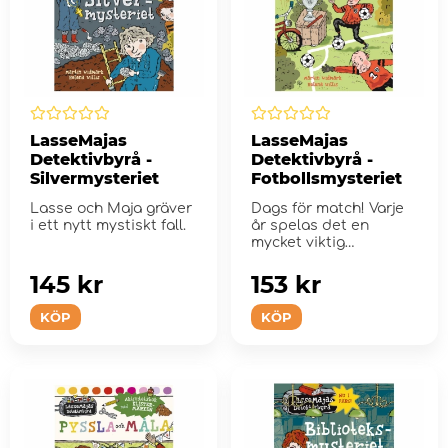
LasseMajas
LasseMajas
Detektivbyrå -
Detektivbyrå -
Silvermysteriet
Fotbollsmysteriet
Lasse och Maja gräver
Dags för match! Varje
i ett nytt mystiskt fall.
år spelas det en
mycket viktig
fotbollsmatch i Valleby.
...
145 kr
153 kr
KÖP
KÖP