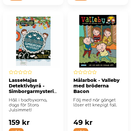
LasseMajas
Målarbok - Valleby
Detektivbyrå -
med bröderna
Simborgarmysterie
Bacon
t
Håll i badbyxorna,
Följ med när gänget
dags för Stora
löser ett knepigt fall.
Julsimmet!
159 kr
49 kr