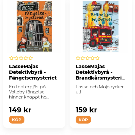
LasseMajas
LasseMajas
Detektivbyrå -
Detektivbyrå -
Fängelsemysteriet
Brandkårsmysterie
t
En teaterpjäs på
Lasse och Maja rycker
Valleby fängelse
ut!
hinner knappt ha
premiär förr...
149 kr
159 kr
KÖP
KÖP