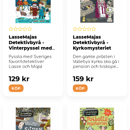
LasseMajas
LasseMajas
Detektivbyrå -
Detektivbyrå -
Vinterpyssel med
Kyrkomysteriet
klistermärken
Pyssla med Sveriges
Den gamle prästen i
favoritdetektiver
Vallebys kyrka ska gå i
Lasse och Maja!
pension och biskopen
är p...
129 kr
159 kr
KÖP
KÖP