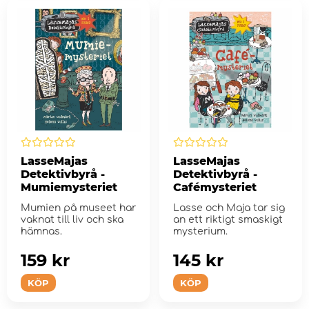
LasseMajas
LasseMajas
Detektivbyrå -
Detektivbyrå -
Mumiemysteriet
Cafémysteriet
Mumien på museet har
Lasse och Maja tar sig
vaknat till liv och ska
an ett riktigt smaskigt
hämnas.
mysterium.
159 kr
145 kr
KÖP
KÖP