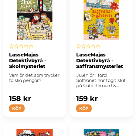
LasseMajas
LasseMajas
Detektivbyrå -
Detektivbyrå -
Skolmysteriet
Saffransmysteriet
Vem är det som trycker
Julen är i fara!
falska pengar?
Saffranet har tagit slut
på Café Bernard &
Panini.
158 kr
159 kr
KÖP
KÖP