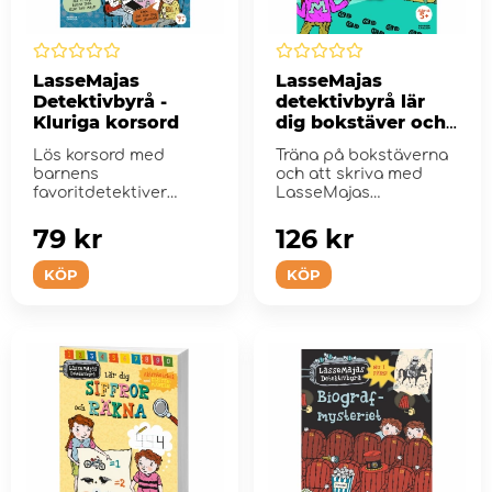
LasseMajas
LasseMajas
Detektivbyrå -
detektivbyrå lär
Kluriga korsord
dig bokstäver och
skriva
Lös korsord med
Träna på bokstäverna
barnens
och att skriva med
favoritdetektiver
LasseMajas
Lasse och Maja i
detektivbyrå.
denna kluriga
79 kr
126 kr
korsordsbo...
KÖP
KÖP