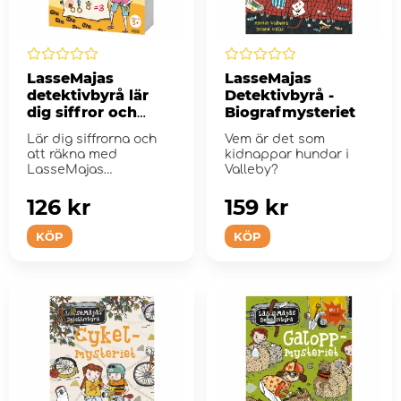
LasseMajas
LasseMajas
detektivbyrå lär
Detektivbyrå -
dig siffror och
Biografmysteriet
räkna
Lär dig siffrorna och
Vem är det som
att räkna med
kidnappar hundar i
LasseMajas
Valleby?
detektivbyrå.
126 kr
159 kr
KÖP
KÖP