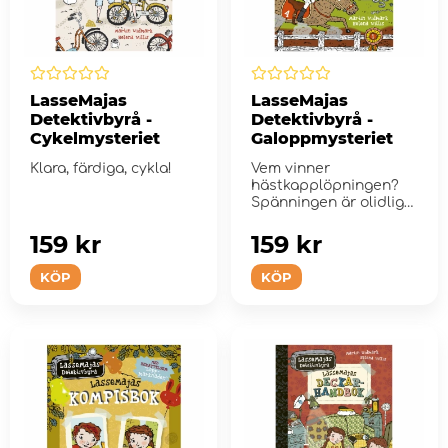
LasseMajas
LasseMajas
Detektivbyrå -
Detektivbyrå -
Cykelmysteriet
Galoppmysteriet
Klara, färdiga, cykla!
Vem vinner
hästkapplöpningen?
Spänningen är olidlig
på galoppba...
159 kr
159 kr
KÖP
KÖP