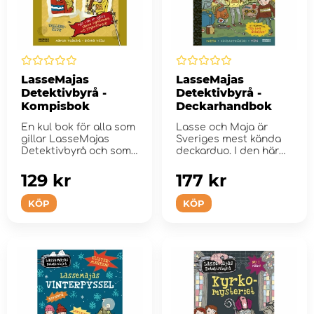
LasseMajas
LasseMajas
Detektivbyrå -
Detektivbyrå -
Kompisbok
Deckarhandbok
En kul bok för alla som
Lasse och Maja är
gillar LasseMajas
Sveriges mest kända
Detektivbyrå och som
deckarduo. I den här
vill ha en bok ...
användbar...
129 kr
177 kr
KÖP
KÖP