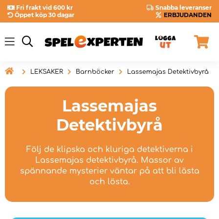
Fri frakt vid 600 kr
Snabba leveranser
Öppet köp 30 dagar
ERBJUDANDEN

LEKSAKER
Barnböcker
Lassemajas Detektivbyrå
Lassemajas
Detektivbyrå
Följ de klipska och kluriga detektiverna i
Lassemajas detektivbyrå. Massor av
spännande mysterier väntar på att bli lästa
och lösta.