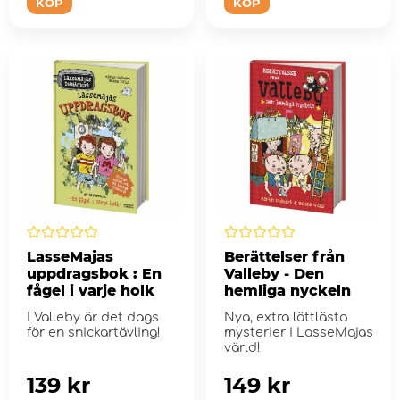
KÖP
KÖP
LasseMajas
Berättelser från
uppdragsbok : En
Valleby - Den
fågel i varje holk
hemliga nyckeln
I Valleby är det dags
Nya, extra lättlästa
för en snickartävling!
mysterier i LasseMajas
värld!
139 kr
149 kr