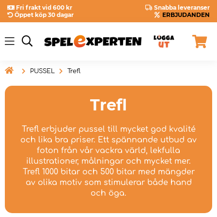
Fri frakt vid 600 kr
Snabba leveranser
Öppet köp 30 dagar
ERBJUDANDEN

PUSSEL
Trefl
Trefl
Trefl erbjuder pussel till mycket god kvalité
och lika bra priser. Ett spännande utbud av
foton från vår vackra värld, lekfulla
illustrationer, målningar och mycket mer.
Trefl 1000 bitar och 500 bitar med mängder
av olika motiv som stimulerar både hand
och öga.