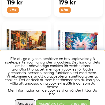
119 kr
179 kr
KÖP
KÖP
För att ge dig som besökare en bra upplevelse på
spelexperten.com använder vi cookies. Det handlar dels
om helt nödvändiga cookies för webbsidans
grundfunktionalitet, men även cookies för bättre
prestanda, personalisering, funktionalitet med mera.
Trefl Pussel Venice
Trefl Pussel Axolotl
Vi rekommenderar att du accepterar samtliga typer av
cookies. Det är dock du som bestämmer och du kan själv
at Sunset 500 Bitar
500 Bitar
välja att anpassa dina cookie-inställningar som du
önskar.
Mer information om de cookies vi använder hittar du
Pappussel med 500
Pappussel med 500
här
.
bitar
bitar
Anpassa
Acceptera rekommenderade