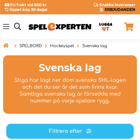
Fri frakt vid 600 kr
Snabba leveranser
Öppet köp 30 dagar
ERBJUDANDEN

SPELBORD
Hockeyspel
Svenska lag
Svenska lag
Stiga har lagt ner dom svenska SHL-lagen
och det du ser är det som finns kvar.
Samtliga svenska lag är försedda med
nummer på varje spelare rygg.
Filtrera efter