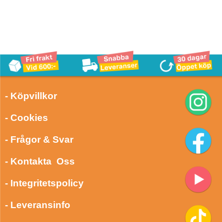
- Köpvillkor
- Cookies
- Frågor & Svar
- Kontakta Oss
- Integritetspolicy
- Leveransinfo