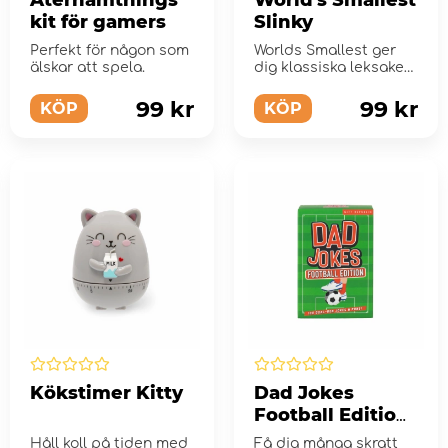
Återhämtnings
World's Smallest
kit för gamers
Slinky
Perfekt för någon som
Worlds Smallest ger
älskar att spela.
dig klassiska leksaker
och spel i miniformat.
99 kr
99 kr
KÖP
KÖP
Kökstimer Kitty
Dad Jokes
Football Edition
(ENG)
Håll koll på tiden med
Få dig många skratt