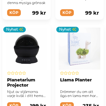
denna mysiga grönsak
99 kr
99 kr
KÖP
KÖP
Nyhet
Nyhet
Planetarium
Llama Planter
Projector
Njut av stjärnorna
Drömmer du om att
varje kväll i ditt hems
äga en lama men har
bekvämlighet!
ont om plats?
199 kr
235 kr
KÖP
KÖP