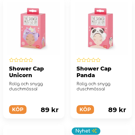
Shower Cap
Shower Cap
Unicorn
Panda
Rolig och snygg
Rolig och snygg
duschmössa!
duschmössa!
89 kr
89 kr
KÖP
KÖP
Nyhet