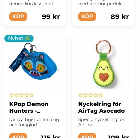
denna fina kissekatt
med det här perfekta
paketet med
pappaskämt med ...
99 kr
89 kr
KÖP
KÖP
Nyhet
KPop Demon
Nyckelring för
Hunters -
AirTag Avocado
Nyckelring med
Derpy Tiger är en rolig
Specialnyckelring för
plånbok
och färgglad
Air Tag
portmonnä
115 kr
109 kr
KÖP
KÖP