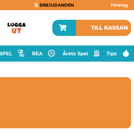
ERBJUDANDEN
Företag
TILL KASSAN
SPEL
REA
Årets Spel
Tips
|
|
|