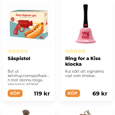
Såspistol
Ring for a Kiss
klocka
Byt ut
Kul sätt att signalera
ketchup/senapsflaska
vad som önskas.
n mot denna roliga
såspistol istället.
119 kr
69 kr
KÖP
KÖP