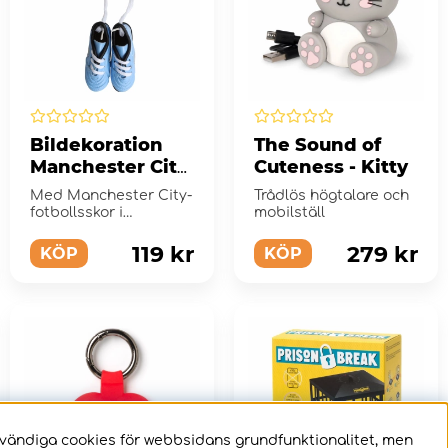
Bildekoration
The Sound of
Manchester City
Cuteness - Kitty
Skor
Med Manchester City-
Trådlös högtalare och
fotbollsskor i
mobilställ
backspegeln kör du
alltid med stil
119 kr
279 kr
KÖP
KÖP
dvändiga cookies för webbsidans grundfunktionalitet, men