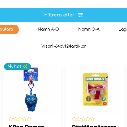
Filtrera efter
pulära
Namn A-Ö
Namn Ö-A
Lägs
Visar
1-64
av
124
artiklar
Nyhet