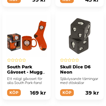
South Park
Skull Dice D6
Gåvoset - Mugg
Neon
och strumpor
Ett roligt gåvoset för
Självlysande tärningar
alla South Park-fans!
med döskallar
169 kr
39 kr
KÖP
KÖP