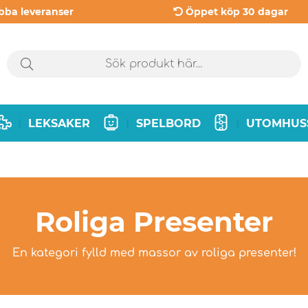
bba leveranser
Öppet köp 30 dagar
LEKSAKER
SPELBORD
UTOMHUS
|
|
|
Roliga Presenter
En kategori fylld med massor av roliga presenter!