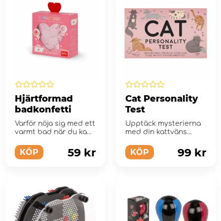
Hjärtformad
Cat Personality
badkonfetti
Test
Varför nöja sig med ett
Upptäck mysterierna
varmt bad när du kan
med din kattväns
sola dig i kärlekens
unika personlighet
va...
59 kr
99 kr
KÖP
KÖP