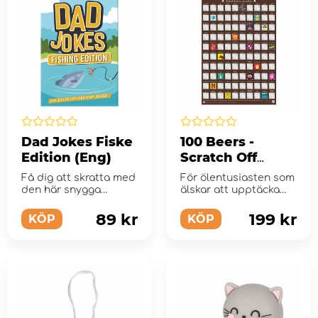
Dad Jokes Fiske
100 Beers -
Edition (Eng)
Scratch Off
Bucket List
Få dig att skratta med
För ölentusiasten som
den här snygga
älskar att upptäcka
kortleken med
nya smaker från v...
fiskeskämt.
89 kr
199 kr
KÖP
KÖP