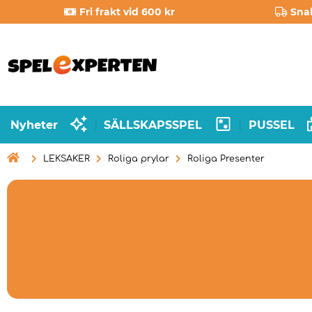
Fri frakt vid 600 kr
Sna
Nyheter
SÄLLSKAPSSPEL
PUSSEL
|
|

LEKSAKER
Roliga prylar
Roliga Presenter