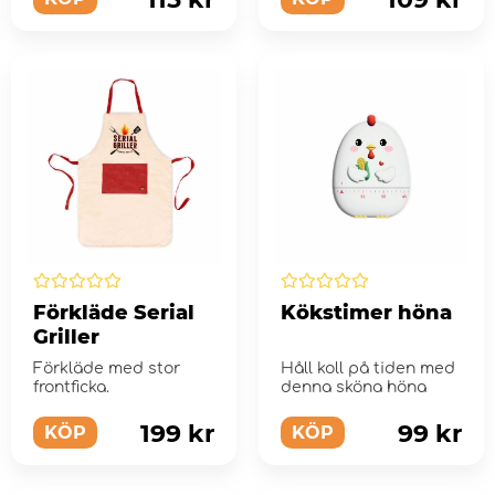
Förkläde Serial
Kökstimer höna
Griller
Förkläde med stor
Håll koll på tiden med
frontficka.
denna sköna höna
199 kr
99 kr
KÖP
KÖP