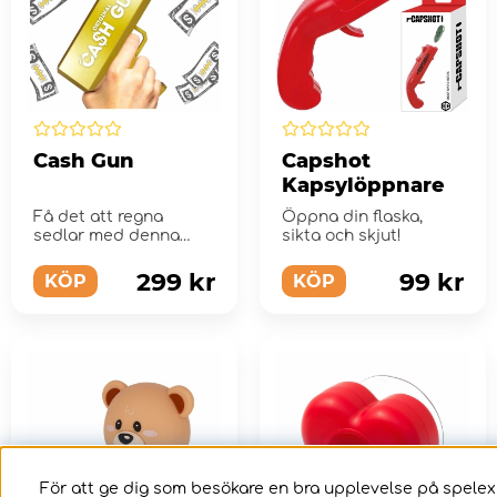
Cash Gun
Capshot
Kapsylöppnare
Få det att regna
Öppna din flaska,
sedlar med denna
sikta och skjut!
Cash Gun!
299 kr
99 kr
KÖP
KÖP
För att ge dig som besökare en bra upplevelse på spelex