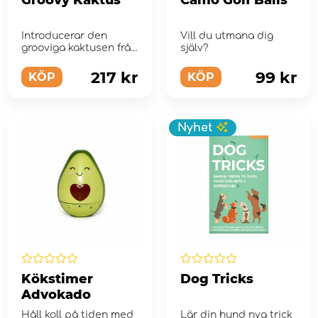
Groovy Kaktus
Camo Golf Balls
Introducerar den
Vill du utmana dig
grooviga kaktusen från
själv?
Mexiko!
217 kr
99 kr
KÖP
KÖP
Nyhet
Kökstimer
Dog Tricks
Advokado
Håll koll på tiden med
Lär din hund nya trick