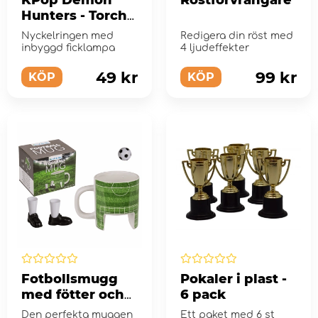
KPop Demon
Röstförvrängare
Hunters - Torch
Nyckelring
Nyckelringen med
Redigera din röst med
inbyggd ficklampa
4 ljudeffekter
49 kr
99 kr
KÖP
KÖP
Fotbollsmugg
Pokaler i plast -
med fötter och
6 pack
boll
Den perfekta muggen
Ett paket med 6 st