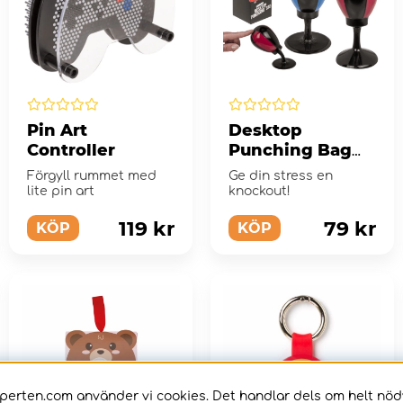
Pin Art
Desktop
Controller
Punching Bag
Striped
Förgyll rummet med
Ge din stress en
lite pin art
knockout!
119 kr
79 kr
KÖP
KÖP
perten.com använder vi cookies. Det handlar dels om helt nö