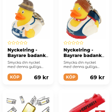
Nyckelring -
Nyckelring -
Bayrare badanka
Bayrare badanka
manlig
kvinnlig
Smycka din nyckel
Smycka din nyckel
med denna gulliga
med denna gulliga
nyckelring
nyckelring
69 kr
69 kr
KÖP
KÖP