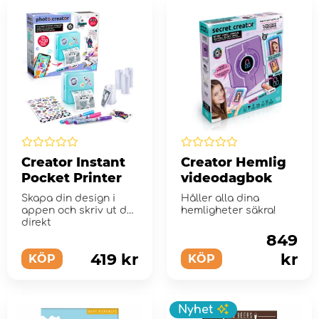
Creator Instant
Creator Hemlig
Pocket Printer
videodagbok
Skapa din design i
Håller alla dina
appen och skriv ut det
hemligheter säkra!
direkt
849
419 kr
kr
KÖP
KÖP
Nyhet