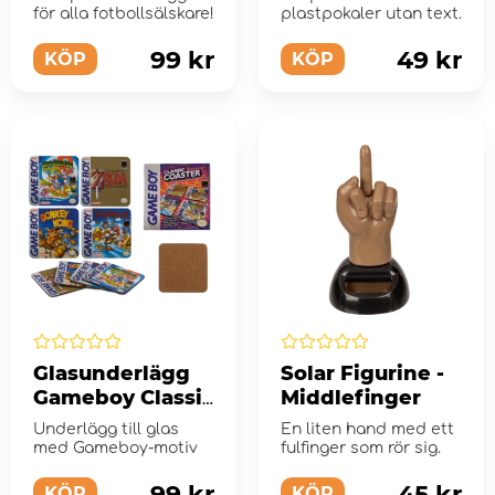
för alla fotbollsälskare!
plastpokaler utan text.
99 kr
49 kr
KÖP
KÖP
Glasunderlägg
Solar Figurine -
Gameboy Classic
Middlefinger
Collection
Underlägg till glas
En liten hand med ett
med Gameboy-motiv
fulfinger som rör sig.
99 kr
45 kr
KÖP
KÖP