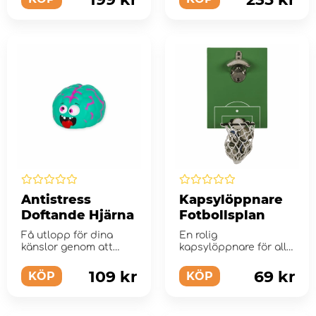
Antistress
Kapsylöppnare
Doftande Hjärna
Fotbollsplan
Få utlopp för dina
En rolig
känslor genom att
kapsylöppnare för alla
trycka på figuren
fotbollsfans!
riktigt h...
109 kr
69 kr
KÖP
KÖP