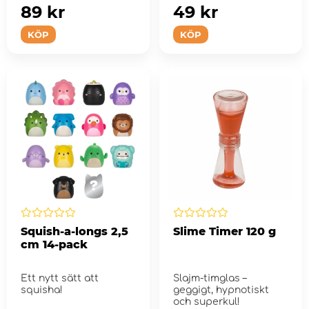
89 kr
49 kr
KÖP
KÖP
Squish-a-longs 2,5
Slime Timer 120 g
cm 14-pack
Ett nytt sätt att
Slajm-timglas –
squisha!
geggigt, hypnotiskt
och superkul!