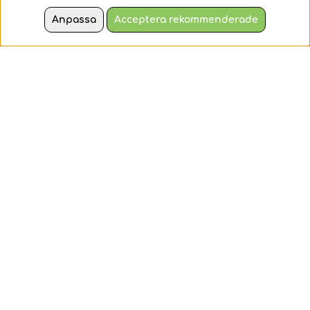
”lava”!
Anpassa
Acceptera rekommenderade
79 kr
119 kr
KÖP
KÖP
Nyhet
Dumpling Squishy
Plus-Plus - HEXEL
Color 5,5 cm
Bubblegum
Squishy Dumpling –
HEXEL Bubblegum är