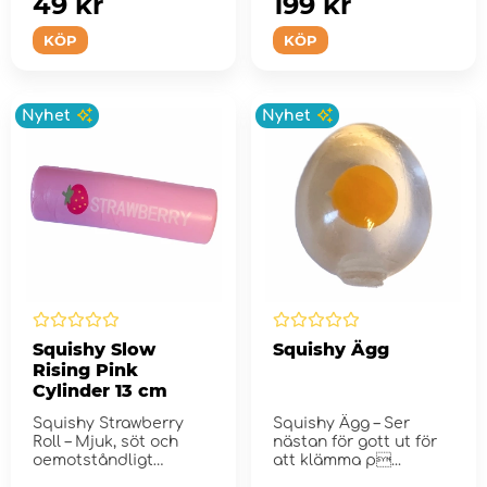
49 kr
199 kr
KÖP
KÖP
Nyhet
Nyhet
Squishy Slow
Squishy Ägg
Rising Pink
Cylinder 13 cm
Squishy Strawberry
Squishy Ägg – Ser
Roll – Mjuk, söt och
nästan för gott ut för
oemotståndligt
att klämma p...
klämvän...