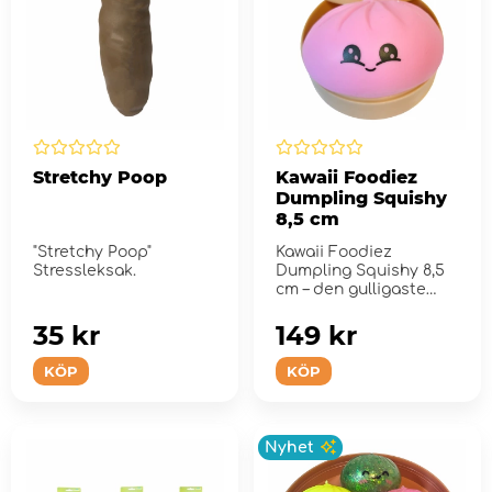
Stretchy Poop
Kawaii Foodiez
Dumpling Squishy
8,5 cm
"Stretchy Poop"
Kawaii Foodiez
Stressleksak.
Dumpling Squishy 8,5
cm – den gulligaste
trenden just nu!
35 kr
149 kr
KÖP
KÖP
Nyhet