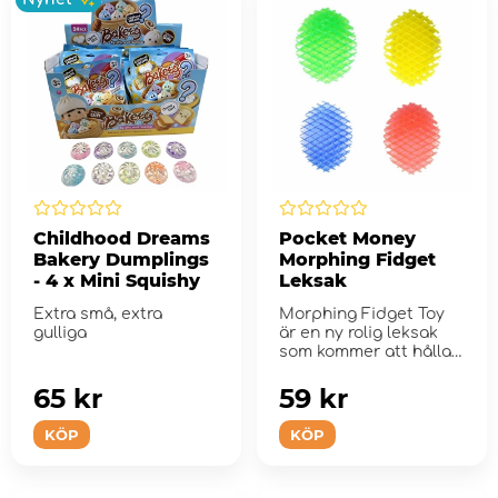
Childhood Dreams
Pocket Money
Bakery Dumplings
Morphing Fidget
- 4 x Mini Squishy
Leksak
Extra små, extra
Morphing Fidget Toy
gulliga
är en ny rolig leksak
som kommer att hålla
dina hände...
65 kr
59 kr
KÖP
KÖP