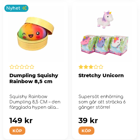
Nyhet
Dumpling Squishy
Stretchy Unicorn
Rainbow 8,5 cm
Squishy Rainbow
Supersöt enhörning
Dumpling 8,5 CM – den
som går att sträcka 6
färgglada hypen alla
gånger större!
älskar!
149 kr
39 kr
KÖP
KÖP