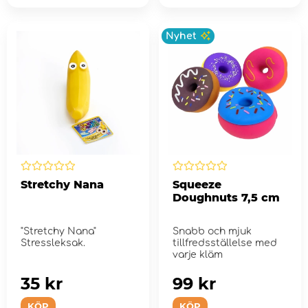
Nyhet
Stretchy Nana
Squeeze
Doughnuts 7,5 cm
"Stretchy Nana"
Snabb och mjuk
Stressleksak.
tillfredsställelse med
varje kläm
35 kr
99 kr
KÖP
KÖP