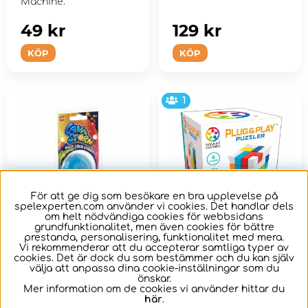
Machine.
49 kr
129 kr
KÖP
KÖP
1
För att ge dig som besökare en bra upplevelse på
spelexperten.com använder vi cookies. Det handlar dels
om helt nödvändiga cookies för webbsidans
grundfunktionalitet, men även cookies för bättre
prestanda, personalisering, funktionalitet med mera.
Lava Storm - Magic
Plug and Play
Vi rekommenderar att du accepterar samtliga typer av
cookies. Det är dock du som bestämmer och du kan själv
Liquid Snurra
Puzzler
välja att anpassa dina cookie-inställningar som du
önskar.
Mer information om de cookies vi använder hittar du
Inuti Lava Storm-
Koppla in de färgglada
här
.
snurran finns färgglad
bitarna i kuben!