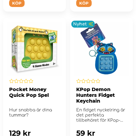
KÖP
KÖP
Nyhet
Pocket Money
KPop Demon
Quick Pop Spel
Hunters Fidget
Keychain
Hur snabba är dina
En fidget nyckelring är
tummar?
det perfekta
tillbehöret för KPop-
fans
129 kr
59 kr