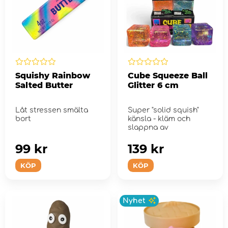
Squishy Rainbow
Cube Squeeze Ball
Salted Butter
Glitter 6 cm
Låt stressen smälta
Super "solid squish"
bort
känsla - kläm och
slappna av
99 kr
139 kr
KÖP
KÖP
Nyhet