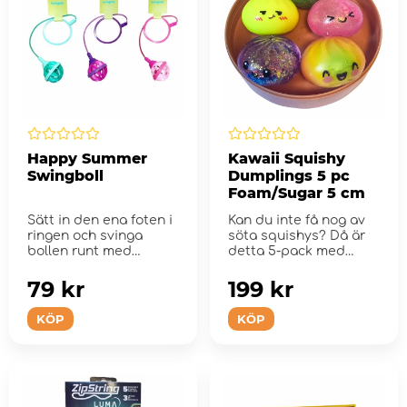
Happy Summer
Kawaii Squishy
Swingboll
Dumplings 5 pc
Foam/Sugar 5 cm
Sätt in den ena foten i
Kan du inte få nog av
ringen och svinga
söta squishys? Då är
bollen runt med
detta 5-pack med
fotleden.
Dumpling...
79 kr
199 kr
KÖP
KÖP