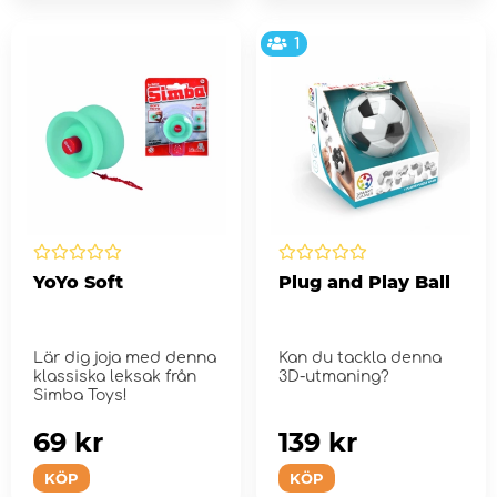
1
YoYo Soft
Plug and Play Ball
Lär dig joja med denna
Kan du tackla denna
klassiska leksak från
3D-utmaning?
Simba Toys!
69 kr
139 kr
KÖP
KÖP