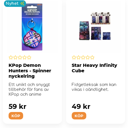
Nyhet
KPop Demon
Star Heavy Infinity
Hunters - Spinner
Cube
nyckelring
Ett unikt och snyggt
Fidgetleksak som kan
tillbehör för fans av
vikas i oändlighet.
KPop och anime
59 kr
49 kr
KÖP
KÖP