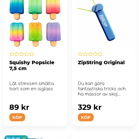
Squishy Popsicle
ZipString Original
7,5 cm
Låt stressen smälta
Du kan göra
bort som en isglass
fantastiska tricks och
ha massor av skoj
89 kr
329 kr
KÖP
KÖP
Nyhet