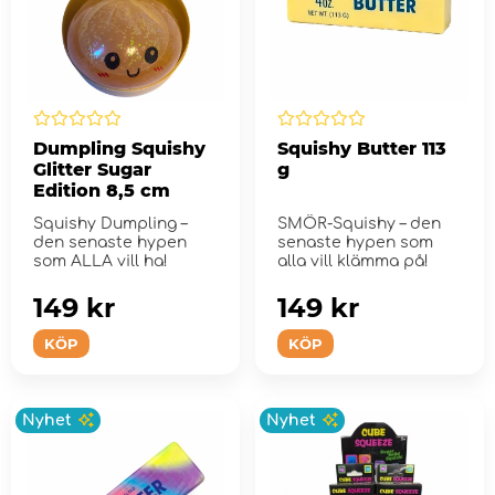
Dumpling Squishy
Squishy Butter 113
Glitter Sugar
g
Edition 8,5 cm
Squishy Dumpling –
SMÖR-Squishy – den
den senaste hypen
senaste hypen som
som ALLA vill ha!
alla vill klämma på!
149 kr
149 kr
KÖP
KÖP
Nyhet
Nyhet