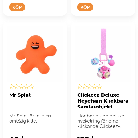
KÖP
KÖP
Mr Splat
Clickeez Deluxe
Heychain Klickbara
Samlarobjekt
Mr Splat är inte en
Här har du en deluxe
ömtålig kille.
nyckelring för dina
klickande Clickeez-
fidgits.