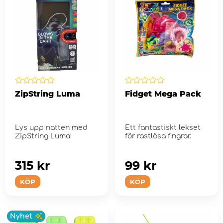
ZipString Luma
Fidget Mega Pack
Lys upp natten med
Ett fantastiskt lekset
ZipString Luma!
för rastlösa fingrar.
315 kr
99 kr
KÖP
KÖP
Nyhet