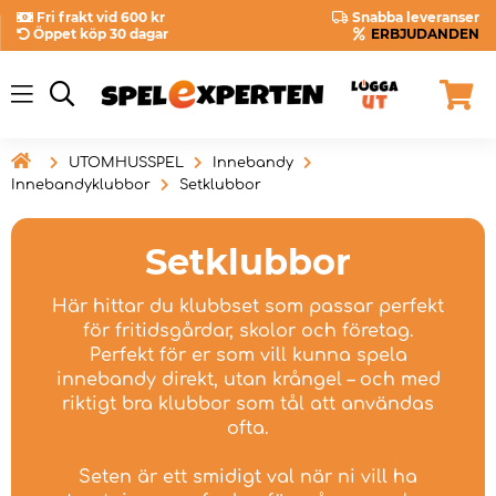
Fri frakt vid 600 kr
Snabba leveranser
Öppet köp 30 dagar
ERBJUDANDEN

UTOMHUSSPEL
Innebandy
Innebandyklubbor
Setklubbor
Setklubbor
Här hittar du klubbset som passar perfekt
för fritidsgårdar, skolor och företag.
Perfekt för er som vill kunna spela
innebandy direkt, utan krångel – och med
riktigt bra klubbor som tål att användas
ofta.
Seten är ett smidigt val när ni vill ha