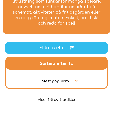
utrustning som funkar för många spelare,
oavsett om det handlar om idrott på
schemat, aktiviteter på fritidsgården eller
en rolig företagsmatch. Enkelt, praktiskt
och redo för spel!
Filtrera efter
Sortera efter
Mest populära
Visar
1-5
av
5
artiklar