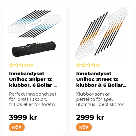
Innebandyset
Innebandyset
Unihoc Sniper 12
Unihoc Street 12
klubbor, 6 Bollar &
klubbor & 6 Bollar -
Väska - 104 cm
96 cm
Perfekt innebandyset
Klubbor som är
för idrott i skolan,
perfekta för spel
fritids eller för företag
utomhus. Idealiskt för
som v...
Skolor och fritids.
3999 kr
2999 kr
KÖP
KÖP